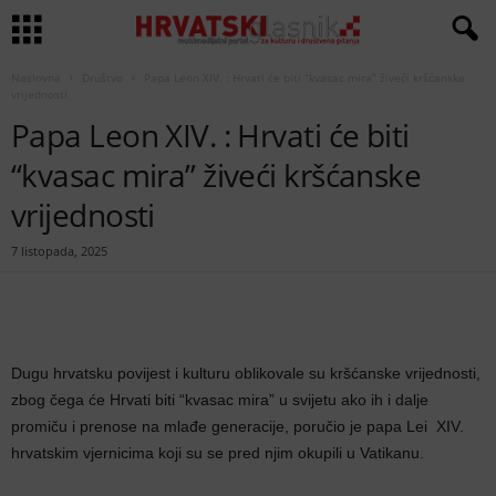
Naslovna
Društvo
Papa Leon XIV. : Hrvati će biti “kvasac mira” živeći kršćanske
vrijednosti
Papa Leon XIV. : Hrvati će biti
“kvasac mira” živeći kršćanske
vrijednosti
7 listopada, 2025
Dugu hrvatsku povijest i kulturu oblikovale su kršćanske vrijednosti,
zbog čega će Hrvati biti “kvasac mira” u svijetu ako ih i dalje
promiču i prenose na mlađe generacije, poručio je papa Lei XIV.
hrvatskim vjernicima koji su se pred njim okupili u Vatikanu.