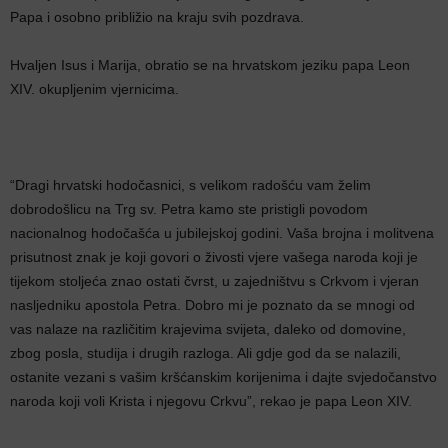
Papa i osobno približio na kraju svih pozdrava.
Hvaljen Isus i Marija, obratio se na hrvatskom jeziku papa Leon
XIV. okupljenim vjernicima.
“Dragi hrvatski hodočasnici, s velikom radošću vam želim
dobrodošlicu na Trg sv. Petra kamo ste pristigli povodom
nacionalnog hodočašća u jubilejskoj godini. Vaša brojna i molitvena
prisutnost znak je koji govori o živosti vjere vašega naroda koji je
tijekom stoljeća znao ostati čvrst, u zajedništvu s Crkvom i vjeran
nasljedniku apostola Petra. Dobro mi je poznato da se mnogi od
vas nalaze na različitim krajevima svijeta, daleko od domovine,
zbog posla, studija i drugih razloga. Ali gdje god da se nalazili,
ostanite vezani s vašim kršćanskim korijenima i dajte svjedočanstvo
naroda koji voli Krista i njegovu Crkvu”, rekao je papa Leon XIV.