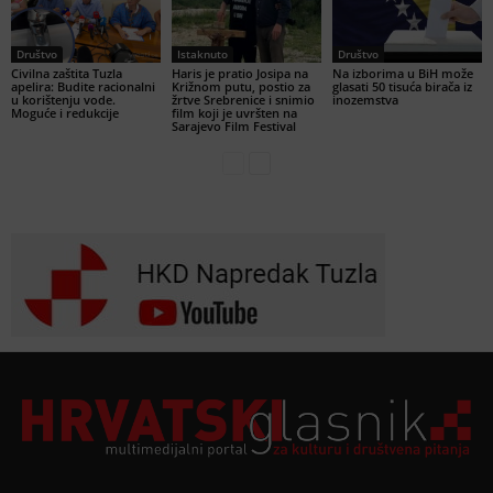
Društvo
Istaknuto
Društvo
Civilna zaštita Tuzla
Haris je pratio Josipa na
Na izborima u BiH može
apelira: Budite racionalni
Križnom putu, postio za
glasati 50 tisuća birača iz
u korištenju vode.
žrtve Srebrenice i snimio
inozemstva
Moguće i redukcije
film koji je uvršten na
Sarajevo Film Festival