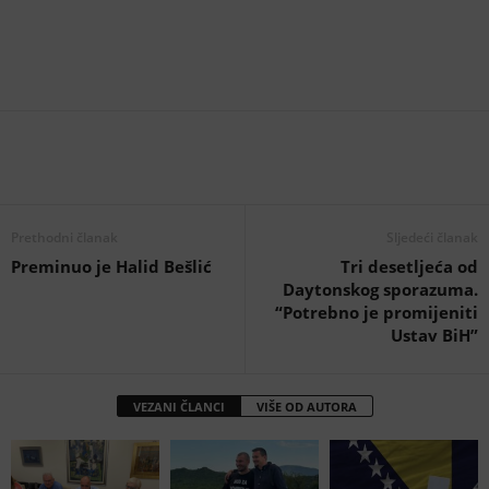
Prethodni članak
Sljedeći članak
Preminuo je Halid Bešlić
Tri desetljeća od
Daytonskog sporazuma.
“Potrebno je promijeniti
Ustav BiH”
VEZANI ČLANCI
VIŠE OD AUTORA