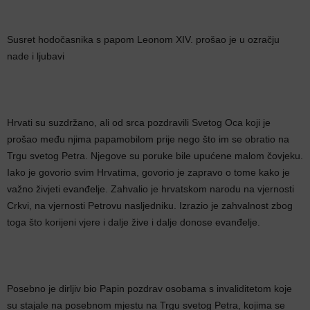
Susret hodočasnika s papom Leonom XIV. prošao je u ozračju
nade i ljubavi
Hrvati su suzdržano, ali od srca pozdravili Svetog Oca koji je
prošao među njima papamobilom prije nego što im se obratio na
Trgu svetog Petra. Njegove su poruke bile upućene malom čovjeku.
Iako je govorio svim Hrvatima, govorio je zapravo o tome kako je
važno živjeti evanđelje. Zahvalio je hrvatskom narodu na vjernosti
Crkvi, na vjernosti Petrovu nasljedniku. Izrazio je zahvalnost zbog
toga što korijeni vjere i dalje žive i dalje donose evanđelje.
Posebno je dirljiv bio Papin pozdrav osobama s invaliditetom koje
su stajale na posebnom mjestu na Trgu svetog Petra, kojima se