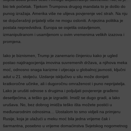
bio tek početak. Tijekom Trumpova drugog mandata to je došlo do
punog izražaja. Amerika više ne ulijeva povjerenje već strah. Na nju
se dojučerašnji prijatelji više ne mogu osloniti. A njezina politika je
postala nepredvidiva. Europa se osjetila ostavljenom,
izmanipuliranom i usamljenom u ovim vremenima velikih izazova i
promjena.
Iako je biznismen, Trump je zanemario činjenicu kako je ugled
postao najdragocjenija imovina suvremenih država, a njihova meka
moć, odnosno snaga karizme i utjecaja u globalnoj javnosti, ključni
adut u 21. stoljeću. Uzdanje isključivo u silu može donijeti
kratkoročne učinke, ali i dugoročnu omraženost i puno neprijatelja.
Lako je urušiti odnose s drugima i poljuljati povjerenje građeno
desetljećima, a teško ga je izgraditi. Imidž se dugo gradi, a lako
urušava. No, bez dobrog imidža teško išta možete postići u
međunarodnim odnosima… Uostalom to smo vidjeli na primjeru
Rusije, koja je ulažući u meku moć bila jedna vrijeme čak i
šarmantna, posebno u vrijeme domaćinstva Svjetskog nogometnog