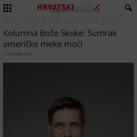
Naslovna
Istaknuto
Kolumna Bože Skoke. Sumrak američke meke moći
Kolumna Bože Skoke. Sumrak
američke meke moći
11 listopada, 2025