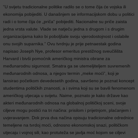
“U svijetu tradicionalne politike radilo se o tome čija će vojska ili
ekonomija pobijediti. U današnjem se informacijskom dobu u politici
radi i o tome čija će „priča“ pobijediti. Nacionalne su priče zaista
jedna vrsta valute. Vlade se natječu jedna s drugom i s drugim
organizacijama kako bi poboljšale svoju vjerodostojnost i oslabile
onu svojih suparnika.“ Ovu tvrdnju je prije petnaestak godina
napisao Joseph Nye, profesor emeritus prestižnog sveučilišta
Harvard i bivši pomoćnik američkog ministra obrane za
međunarodnu sigurnost. Smatra ga se utemeljiteljem suvremenih
međunarodnih odnosa, a njegov termin „meke moći“, koji je
lansirao početkom devedesetih godina, savršeno je poznat koncept
studentima političkih znanosti, a i svima koji su se bavili fenomenom
američkog utjecaja u svijetu. Naime, poznato je kako države kao
akteri međunarodnih odnosa na globalnoj političkoj sceni, svoje
ciljeve mogu postići na tri načina: prisilom i prijetnjom, plaćanjem i
uvjeravanjem. Dok prva dva načina opisuju tradicionalne odrednice
temeljene na tvrdoj moći, odnosno ekonomskoj snazi, političkom
utjecaju i vojnoj sili, kao protuteža se javlja moć kojom se ciljevi