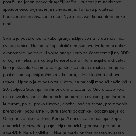
postižu na jedan posve drugačiji način – stjecanjem naklonosti,
sposobnošću uvjeravanja i privlačenja. Tu novu protutežu
tradicionalnom shvaćanju moći Nye je nazvao konceptom meke
moći.
Svima je postalo jasno kako igranje isključivo na tvrdu moć ima
svoje granice. Naime, u kapitalističkom sustavu tvrda moć dolazi iz
ekonomske, političke ili vojne snage i vrlo se često temelji na BDP-
u, koji se nalazi u srcu tog koncepta, a u informacijskom društvu
koje je stasalo krajem prošloga stoljeća, državni ciljevi mogu se
postići i na suptilniji način kroz kulturni, intelektualni ili duhovni
utjecaj. Upravo je to pošlo za rukom, na najbolji mogući način još u
20. stoljeću Sjedinjenim Američkim Državama. One države koje
nisu osvojili vojno ili ekonomski, poharali su svojom popularnom
kulturom, pa su preko filmova, glazbe, načina života, proizvodnih
brendova i popularne kulture stvorili poklonike i obožavatelje od
Ognjene zemlje do Hong Konga. A oni su zatim postajali kupci
američkih proizvoda, posjetitelji američkih gradova i promotori
američkih ideja i politika… Nye je među prvima postao svjestan