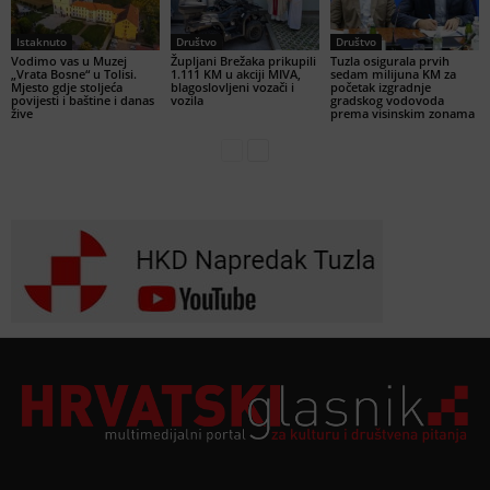
Istaknuto
Društvo
Društvo
Vodimo vas u Muzej
Župljani Brežaka prikupili
Tuzla osigurala prvih
„Vrata Bosne“ u Tolisi.
1.111 KM u akciji MIVA,
sedam milijuna KM za
Mjesto gdje stoljeća
blagoslovljeni vozači i
početak izgradnje
povijesti i baštine i danas
vozila
gradskog vodovoda
žive
prema visinskim zonama