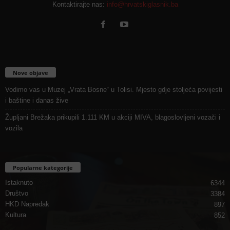
Kontaktirajte nas:
info@hrvatskiglasnik.ba
Nove objave
Vodimo vas u Muzej „Vrata Bosne“ u Tolisi. Mjesto gdje stoljeća povijesti
i baštine i danas žive
Župljani Brežaka prikupili 1.111 KM u akciji MIVA, blagoslovljeni vozači i
vozila
Popularne kategorije
Istaknuto
6344
Društvo
3384
HKD Napredak
897
Kultura
852