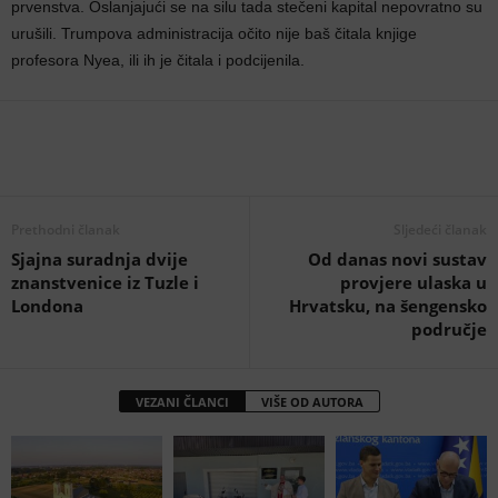
prvenstva. Oslanjajući se na silu tada stečeni kapital nepovratno su
urušili. Trumpova administracija očito nije baš čitala knjige
profesora Nyea, ili ih je čitala i podcijenila.
Prethodni članak
Sljedeći članak
Sjajna suradnja dvije
Od danas novi sustav
znanstvenice iz Tuzle i
provjere ulaska u
Londona
Hrvatsku, na šengensko
područje
VEZANI ČLANCI
VIŠE OD AUTORA