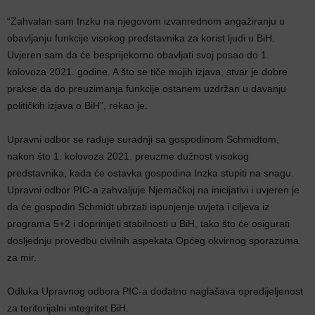
“Zahvalan sam Inzku na njegovom izvanrednom angažiranju u
obavljanju funkcije visokog predstavnika za korist ljudi u BiH.
Uvjeren sam da će besprijekorno obavljati svoj posao do 1.
kolovoza 2021. godine. A što se tiče mojih izjava, stvar je dobre
prakse da do preuzimanja funkcije ostanem uzdržan u davanju
političkih izjava o BiH”, rekao je.
Upravni odbor se raduje suradnji sa gospodinom Schmidtom,
nakon što 1. kolovoza 2021. preuzme dužnost visokog
predstavnika, kada će ostavka gospodina Inzka stupiti na snagu.
Upravni odbor PIC-a zahvaljuje Njemačkoj na inicijativi i uvjeren je
da će gospodin Schmidt ubrzati ispunjenje uvjeta i ciljeva iz
programa 5+2 i doprinijeti stabilnosti u BiH, tako što će osigurati
dosljednju provedbu civilnih aspekata Općeg okvirnog sporazuma
za mir.
Odluka Upravnog odbora PIC-a dodatno naglašava opredijeljenost
za teritorijalni integritet BiH.