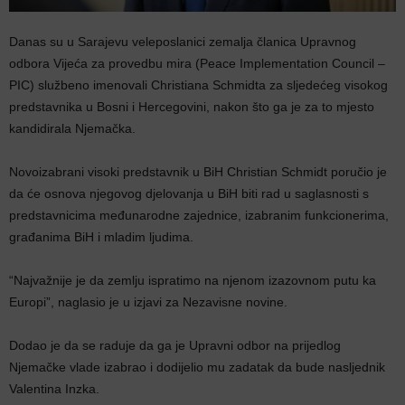
Danas su u Sarajevu veleposlanici zemalja članica Upravnog
odbora Vijeća za provedbu mira (Peace Implementation Council –
PIC) službeno imenovali Christiana Schmidta za sljedećeg visokog
predstavnika u Bosni i Hercegovini, nakon što ga je za to mjesto
kandidirala Njemačka.
Novoizabrani visoki predstavnik u BiH Christian Schmidt poručio je
da će osnova njegovog djelovanja u BiH biti rad u saglasnosti s
predstavnicima međunarodne zajednice, izabranim funkcionerima,
građanima BiH i mladim ljudima.
“Najvažnije je da zemlju ispratimo na njenom izazovnom putu ka
Europi”, naglasio je u izjavi za Nezavisne novine.
Dodao je da se raduje da ga je Upravni odbor na prijedlog
Njemačke vlade izabrao i dodijelio mu zadatak da bude nasljednik
Valentina Inzka.