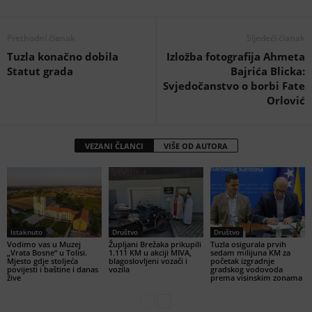
Prethodni članak
Sljedeći članak
Tuzla konačno dobila
Izložba fotografija Ahmeta
Statut grada
Bajrića Blicka:
Svjedočanstvo o borbi Fate
Orlović
VEZANI ČLANCI
VIŠE OD AUTORA
Istaknuto
Društvo
Društvo
Vodimo vas u Muzej
Župljani Brežaka prikupili
Tuzla osigurala prvih
„Vrata Bosne“ u Tolisi.
1.111 KM u akciji MIVA,
sedam milijuna KM za
Mjesto gdje stoljeća
blagoslovljeni vozači i
početak izgradnje
povijesti i baštine i danas
vozila
gradskog vodovoda
žive
prema visinskim zonama