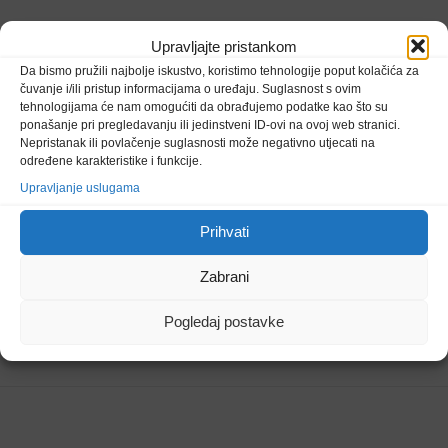
OHR će sada obavijestiti generalnog tajnika Ujedinjenih nacija o
Upravljajte pristankom
odluci Upravnog odbora PIC-a.
Da bismo pružili najbolje iskustvo, koristimo tehnologije poput kolačića za
čuvanje i/ili pristup informacijama o uređaju. Suglasnost s ovim
tehnologijama će nam omogućiti da obrađujemo podatke kao što su
Upravni odbor PIC-a izrazio je zahvalnost Valentinu Inzku na
ponašanje pri pregledavanju ili jedinstveni ID-ovi na ovoj web stranici.
njegovoj dugotrajnoj, izuzetnoj posvećenosti i ogromnom doprinosu
Nepristanak ili povlačenje suglasnosti može negativno utjecati na
provedbi Daytonskog mirovnog sporazuma kao i sigurnosti i
određene karakteristike i funkcije.
stabilnosti u BiH u posljednjih 12 godina.
Upravljanje uslugama
Ruska Federacija se nije složila s ovom odlukom.
Prihvati
Zabrani
Ured visokog predstavnika u BiH prolazio je tijekom proteklih 25
godina kroz različite faze, koje su ovisile o fokusu međunarodne
Pogledaj postavke
zajednice i samoj političkoj snazi predstavnika, ali i krizama u
kojima se BiH nalazila.