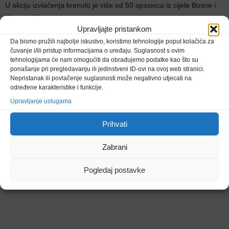
U akciju izvlačenja krenulo je više od 50 spasioca iz cijele Bosne i
Herceogvine.
Upravljajte pristankom
Rade Šimić je završio Ekonomski fakultet u Tuzli s najboljim
Da bismo pružili najbolje iskustvo, koristimo tehnologije poput kolačića za
čuvanje i/ili pristup informacijama o uređaju. Suglasnost s ovim
prosjekom, a nakon završenih studija posvetio se radu u Oružanim
tehnologijama će nam omogućiti da obrađujemo podatke kao što su
snagama BiH, gdje je radio kao kontrolor i časnik za materijalno
ponašanje pri pregledavanju ili jedinstveni ID-ovi na ovoj web stranici.
financ ijske poslove. Tijekom jednogodišnje Osnovne vojne
Nepristanak ili povlačenje suglasnosti može negativno utjecati na
određene karakteristike i funkcije.
naobrazbee napisao je knjigu o svom putovanju kroz Južnu
Upravljanje uslugama
Ameriku. Bio je zaljubljenik u putovanja i uživao je boraveći u
prirodi, a planinarenje je bilo njegova najveća ljubav.
Prihvati
Zabrani
Pogledaj postavke