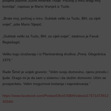
posjetiš planine Južne Amerike i Azije. Počivaj u miru dragi moj
komšija“, napisao je Mario Vranješ iz Tuzle.
„Brate moj, počivaj u miru. Gubitak veliki za Tuzlu, BiH, za cijeli
svijet“, piše Mario Stjepić.
„Gubitak veliki za Tuzlu, BiH, za cijeli svijet“, istaknuo je Faruk
Begtašagić.
Veliku tugu izražavaju i iz Planinarskog društva „Prenj- Glogošnica
1979.“
Rade Šimić je uvijek govorio: “Volim svoju domovinu, njenu prirodu i
ljude. Drago mi je da sam u sistemu i da služim domovini. Učim se
prosperitetu. Vidim mogućnost kretanja i napredovanja.“
https://www.facebook.com/PostaniOficirOSBiH/videos/17571473912
45940/