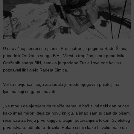
U stravičnoj nesreći na planini Prenj jutros je poginuo Rade Šimić,
pripadnik Oružanih snaga BiH. Vijest o tragičnoj smrti pripadnika
Oružanih snaga BiH, zatekla je građane Tuzle i sve one koji su
poznavali lik i djelo Radeta Šimića.
Velika nevjerica i tuga zavladala je među njegovim prijateljima i
ljudima koji su ga poznavali.
„Ne mogu da vjerujem da te više nema. A baš si mi neki dan pričao
kako imaš milion ideja za novu knjigu, a imao sam tu čast da pišem
recenziju za tvoju prvu knjigu o tvojim putovanjima tokom Svjetskog
prvenstva u fudbalu, u Brazilu. Rekao si mi i kako bi volio malo da