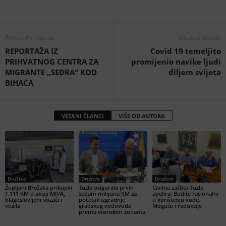
Prethodni članak
Sljedeći članak
REPORTAŽA IZ
Covid 19 temeljito
PRIHVATNOG CENTRA ZA
promijenio navike ljudi
MIGRANTE „SEDRA“ KOD
diljem svijeta
BIHAĆA
VEZANI ČLANCI
VIŠE OD AUTORA
Društvo
Društvo
Društvo
Župljani Brežaka prikupili
Tuzla osigurala prvih
Civilna zaštita Tuzla
1.111 KM u akciji MIVA,
sedam milijuna KM za
apelira: Budite racionalni
blagoslovljeni vozači i
početak izgradnje
u korištenju vode.
vozila
gradskog vodovoda
Moguće i redukcije
prema visinskim zonama