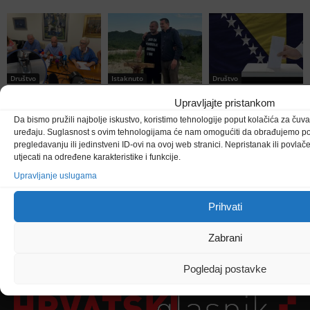
Društvo
Istaknuto
Društvo
Civilna zaštita Tuzla
Haris je pratio Josipa na
Na izborima u BiH može
apelira: Budite racionalni
Križnom putu, postio za
glasati 50 tisuća birača iz
Upravljajte pristankom
u korištenju vode.
žrtve Srebrenice i snimio
inozemstva
Moguće i redukcije
film koji je uvršten na
Da bismo pružili najbolje iskustvo, koristimo tehnologije poput kolačića za čuvan
Sarajevo Film Festival
uređaju. Suglasnost s ovim tehnologijama će nam omogućiti da obrađujemo po
pregledavanju ili jedinstveni ID-ovi na ovoj web stranici. Nepristanak ili povl
utjecati na određene karakteristike i funkcije.
Upravljanje uslugama
Prihvati
Zabrani
Pogledaj postavke