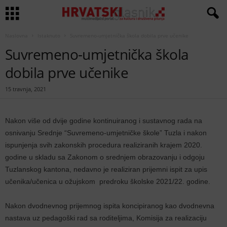
Naslovna
Istaknuto
Suvremeno-umjetnička škola dobila prve učenike
Suvremeno-umjetnička škola
dobila prve učenike
15 travnja, 2021
Nakon više od dvije godine kontinuiranog i sustavnog rada na
osnivanju Srednje “Suvremeno-umjetničke škole” Tuzla i nakon
ispunjenja svih zakonskih procedura realiziranih krajem 2020.
godine u skladu sa Zakonom o srednjem obrazovanju i odgoju
Tuzlanskog kantona, nedavno je realiziran prijemni ispit za upis
učenika/učenica u ožujskom predroku školske 2021/22. godine.
Nakon dvodnevnog prijemnog ispita koncipiranog kao dvodnevna
nastava uz pedagoški rad sa roditeljima, Komisija za realizaciju