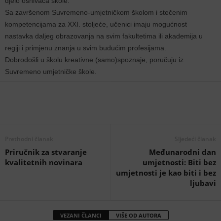
djelo osnivača škole.
Sa završenom Suvremeno-umjetničkom školom i stečenim
kompetencijama za XXI. stoljeće, učenici imaju mogućnost
nastavka daljeg obrazovanja na svim fakultetima ili akademija u
regiji i primjenu znanja u svim budućim profesijama.
Dobrodošli u školu kreativne (samo)spoznaje, poručuju iz
Suvremeno umjetničke škole.
Prethodni članak
Sljedeći članak
Priručnik za stvaranje
Međunarodni dan
kvalitetnih novinara
umjetnosti: Biti bez
umjetnosti je kao biti i bez
ljubavi
VEZANI ČLANCI
VIŠE OD AUTORA