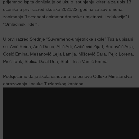
prijemnog ispita donijela je odluku o ispunjenju kriterija za upis 13
učenika u prvi razred školske 2021/22. godina za suvremena
zanimanja “Izvedbeni animator dramske umjetnosti i edukacije” i
“Omladinski lider”.
U prvi razred Srednje “Suvremeno-umjetničke škole” Tuzla upisani
su: Anić Reina, Anić Daina, Atlić Adi, Avdičević Zijad, Bratovčić Asja,
Ćosić Emina, Mešanović Lejla Lamija, Miščević Sara, Pejić Lorena,
Pirić Tarik, Stolica Dalal Dea, Stuhli Iris i Vantić Emma.
Podsjećamo da je škola osnovana na osnovu Odluke Ministarstva
obrazovanja i nauke Tuzlanskog kantona.