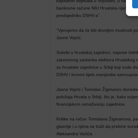
kapitalnih objekata u Vojvodini, u nadi da
bankovne račune NIU Hrvatska riječ, kao i
predsjedniku DSHV-a”.
“Vjerujemo da će biti dovoljno mudrosti pod
Jasne Vojnić.
Sukobi u hrvatskoj zajednici, napose čeln
zatvorenog sastanka elektora Hrvatskog na
su hrvatske zajednice u Srbiji koji vode dvi
DSHV i krovno tijelo manjinske samoupra
Jasna Vojnić i Tomislav Žigmanov donedav
položaja Hrvata u Srbiji, što je, kako ocjenj
financijskom osnaživanju zajednice.
Kritike na račun Tomislava Žigmanova, pa 
glasnije i u njima se traži da prekine s
Aleksandra Vučića.