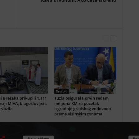
Kava s Ivonom: Ako ćete iskreno
Društvo
i Brežaka prikupili 1.111
Tuzla osigurala prvih sedam
ciji MIVA, blagoslovljeni
milijuna KM za početak
i vozila
izgradnje gradskog vodovoda
prema visinskim zonama
Nove objave
Pop