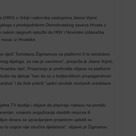
 (HNV) u Srbiji i saborska zastupnica Jasna Vojnić
 dijaloga s predsjednikom Demokratskog saveza Hrvata u
 nakon njegovih optužbi da HNV i Novinsko izdavačka
 novac iz Hrvatske.
e riječi’ Tomislava Žigmanova na platformi X te istodobno
nog dijaloga, za nas je završeno”, priopćila je Jasna Vojnić,
 Hrvatska riječ. Priopćenju je prethodila objava na platformi
optužio da djeluje “kao da su u boljševičkom propagandnom
rstva” i da žele prikriti “upitni utrošak novčanih sredstava
ekta TV studija i objave da planiraju nabavu na portalu
rentan, umjesto angažiranja vlastitih resursa ili
lijun dinara za upravljanjem projektom uplatili su
to uopće nije stručna djelatnost”, objavio je Žigmanov.