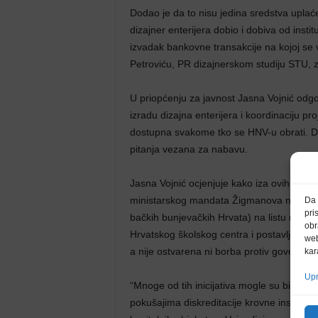
Dodao je da to nisu jedina sredstva uplaće
dizajner enterijera dobio i dobiva od insti
izvadak bankovne transakcije na kojoj se 
Petroviću, PR dizajnerskom studiju STU, z
U priopćenju za javnost Jasna Vojnić odgo
izradu dizajna enterijera i koordinaciju pro
dostupna svakome tko se HNV-u obrati. Dod
pitanja vezana za nabavu.
Jasna Vojnić ocjenjuje kako iza ovih optužb
ministarskog mandata Žigmanova nije uspje
Da 
pri
bačkih bunjevačkih Hrvata) na listu nemate
obr
Hrvatskog školskog centra i postavljanje 
web
a nije ostvarena ni borba protiv govora m
kar
Upr
“Mnoge od tih inicijativa mogle su biti re
pokušajima diskreditacije krovne institucij