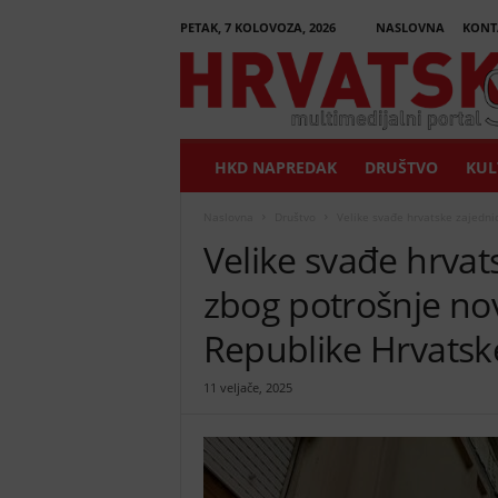
PETAK, 7 KOLOVOZA, 2026
NASLOVNA
KONT
H
r
v
a
t
HKD NAPREDAK
DRUŠTVO
KUL
s
k
i
Naslovna
Društvo
Velike svađe hrvatske zajednic
G
Velike svađe hrvat
l
a
zbog potrošnje novc
s
n
Republike Hrvatsk
i
k
11 veljače, 2025