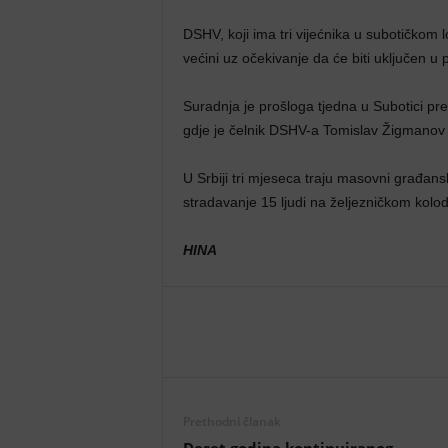
DSHV, koji ima tri vijećnika u subotičkom 
većini uz očekivanje da će biti uključen 
Suradnja je prošloga tjedna u Subotici pre
gdje je čelnik DSHV-a Tomislav Žigmanov mi
U Srbiji tri mjeseca traju masovni građans
stradavanje 15 ljudi na željezničkom kol
HINA
Prethodni članak