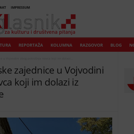
AKT
IMPRESSUM
TURA
REPORTAŽA
KOLUMNA
RAZGOVOR
BLOG
NO
e u Vojvodini zbog potrošnje novca koji im dolazi...
ske zajednice u Vojvodini
a koji im dolazi iz
e