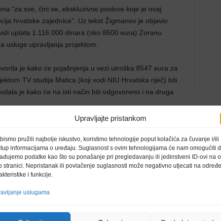
na “za sve, čini se, ekskluzivne poslove koje je ovaj
tucija hrvatske zajednice”. Uz tekst Žigmanov je objavio
vidi uplata 1.116.000 dinara (oko 8500 eura) Zoranu
a usluge upravljanja projektom.
vorila je kako će pojašnjenja u vezi utroška 8547 eura za
jektom TV studija Matica (koji vodi NIU Hrvatska riječ) biti
ala je kako će na isti način biti odgovoreno i na druga
Upravljajte pristankom
i stoji namjera da se prikrije činjenica da se za trajanja
lo upisati Dužijancu (tradicijske žetvene svečanosti
bismo pružili najbolje iskustvo, koristimo tehnologije poput kolačića za čuvanje i/ili
stup informacijama o uređaju. Suglasnost s ovim tehnologijama će nam omogućiti 
rijalne kulturne baštine, usvojiti odluka o osnutku
ađujemo podatke kao što su ponašanje pri pregledavanju ili jedinstveni ID-ovi na o
scene na hrvatskom jeziku u Narodnom kazalištu u Subotici,
 stranici. Nepristanak ili povlačenje suglasnosti može negativno utjecati na određ
ržnje prema Hrvatima i Hrvatskoj.
akteristike i funkcije.
avljanje uslugama
alizirane u vremenu koje je provedeno u pisanju priopćenja i
e”, navela je ona. Istaknula je da će HNV nastaviti realizaciju