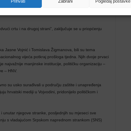
 se neće morati baviti tužbama za neovlašten ulazak u
Prihvati
Zabrani
Pogledaj postavke
 “provjerom opravdanosti isplata visokih honorara
vući crtu i na drugoj strani”, zaključuje se u priopćenju
ika Jasne Vojnić i Tomislava Žigmanova, bili su tema
cionalnog vijeća potkraj prošloga tjedna. Njih dvoje prvaci
je najvažnije manjinske institucije, političku organizaciju –
ve – HNV.
no su usko surađivali u području zaštite i unapređenja
uju hrvatski mediji u Vojvodini, pridonijelo političkom i
i unutar njegove stranke, posljednjih su mjeseci sve
uradnju s vladajućom Srpskom naprednom strankom (SNS)