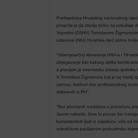
Predsjednica Hrvatskog nacionalnog vijeća
priopćila je da stavlja točku na pokušaje
Vojvodini (DSHV) Tomislavom Žigmanovim
ustanova (NIU) Hrvatska riječ upitno troše
“Višemjesečno klevetanje HNV-a i ‘Hrvatsk
izbjegavanje bilo kakvog oblika konstruktiv
a prenijelo je internetsko izdanje tjednika
X Tomislava Žigmanova koji je taj medij 
zanosu, dotičući dno profesionalnog novina
dobivenih iz RH”.
“Bez alociranih sredstava u proračunu proj
Javnih nabavki, čime bi proces bio transpa
kompetentnih ljudi iz zajednice, više od mi
subotičkom paušalnom poduzetniku kojemu 