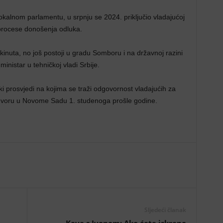
lokalnom parlamentu, u srpnju se 2024. priključio vladajućoj
u procese donošenja odluka.
kinuta, no još postoji u gradu Somboru i na državnoj razini
nistar u tehničkoj vladi Srbije.
ki prosvjedi na kojima se traži odgovornost vladajućih za
odvoru u Novome Sadu 1. studenoga prošle godine.
Sljedeći članak