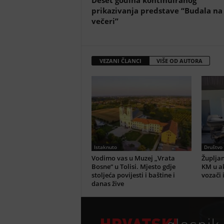
Deset godina kontinuiranog
prikazivanja predstave “Budala na
večeri”
VEZANI ČLANCI
VIŠE OD AUTORA
Istaknuto
Društvo
Vodimo vas u Muzej „Vrata
Župljan
Bosne“ u Tolisi. Mjesto gdje
KM u ak
stoljeća povijesti i baštine i
vozači 
danas žive