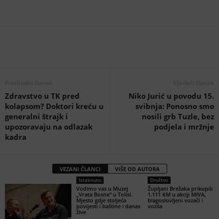
Prethodni članak
Sljedeći članak
Zdravstvo u TK pred
Niko Jurić u povodu 15.
kolapsom? Doktori kreću u
svibnja: Ponosno smo
generalni štrajk i
nosili grb Tuzle, bez
upozoravaju na odlazak
podjela i mržnje
kadra
VEZANI ČLANCI
VIŠE OD AUTORA
Istaknuto
Društvo
Vodimo vas u Muzej
Župljani Brežaka prikupili
„Vrata Bosne“ u Tolisi.
1.111 KM u akciji MIVA,
Mjesto gdje stoljeća
blagoslovljeni vozači i
povijesti i baštine i danas
vozila
žive