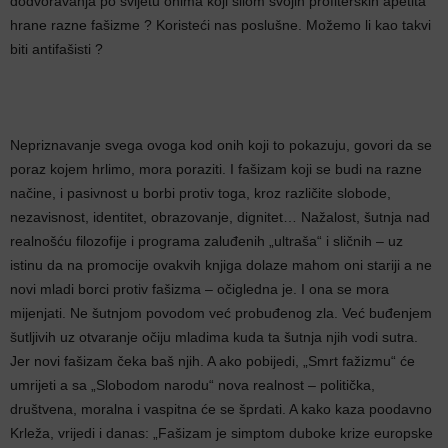
dodvoravanja po svijetu onima koji silom svojih profiterskih apetita
hrane razne fašizme ? Koristeći nas poslušne. Možemo li kao takvi
biti antifašisti ?
Nepriznavanje svega ovoga kod onih koji to pokazuju, govori da se
poraz kojem hrlimo, mora poraziti. I fašizam koji se budi na razne
načine, i pasivnost u borbi protiv toga, kroz različite slobode,
nezavisnost, identitet, obrazovanje, dignitet… Nažalost, šutnja nad
realnošću filozofije i programa zaluđenih „ultraša“ i sličnih – uz
istinu da na promocije ovakvih knjiga dolaze mahom oni stariji a ne
novi mladi borci protiv fašizma – očigledna je. I ona se mora
mijenjati. Ne šutnjom povodom već probuđenog zla. Već buđenjem
šutljivih uz otvaranje očiju mladima kuda ta šutnja njih vodi sutra.
Jer novi fašizam čeka baš njih. A ako pobijedi, „Smrt fažizmu“ će
umrijeti a sa „Slobodom narodu“ nova realnost – politička,
društvena, moralna i vaspitna će se šprdati. A kako kaza poodavno
Krleža, vrijedi i danas: „Fašizam je simptom duboke krize europske