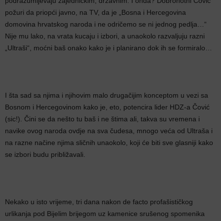
podrazumijevaju zajedničkim, državnim. I onda? Dobrohotni Čović
požuri da priopći javno, na TV, da je „Bosna i Hercegovina
domovina hrvatskog naroda i ne odričemo se ni jednog pedlja…“
Nije mu lako, na vrata kucaju i izbori, a unaokolo razvaljuju razni
„Ultraši“, moćni baš onako kako je i planirano dok ih se formiralo…
I šta sad sa njima i njihovim malo drugačijim konceptom u vezi sa
Bosnom i Hercegovinom kako je, eto, potencira lider HDZ-a Čović
(sic!). Čini se da nešto tu baš i ne štima ali, takva su vremena i
navike ovog naroda ovdje na sva čudesa, mnogo veća od Ultraša i
na razne načine njima sličnih unaokolo, koji će biti sve glasniji kako
se izbori budu približavali.
Nekako u isto vrijeme, tri dana nakon de facto profašističkog
urlikanja pod Bijelim brijegom uz kamenice srušenog spomenika