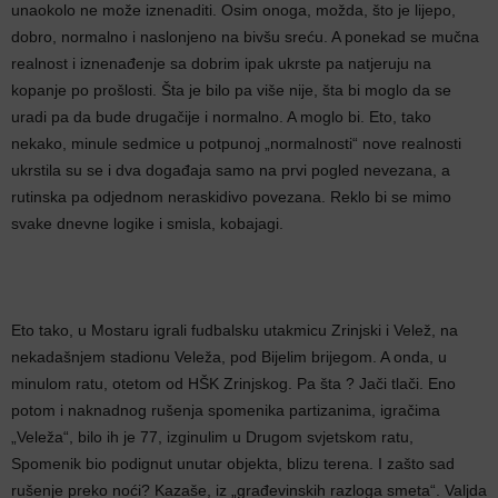
unaokolo ne može iznenaditi. Osim onoga, možda, što je lijepo,
dobro, normalno i naslonjeno na bivšu sreću. A ponekad se mučna
realnost i iznenađenje sa dobrim ipak ukrste pa natjeruju na
kopanje po prošlosti. Šta je bilo pa više nije, šta bi moglo da se
uradi pa da bude drugačije i normalno. A moglo bi. Eto, tako
nekako, minule sedmice u potpunoj „normalnosti“ nove realnosti
ukrstila su se i dva događaja samo na prvi pogled nevezana, a
rutinska pa odjednom neraskidivo povezana. Reklo bi se mimo
svake dnevne logike i smisla, kobajagi.
Eto tako, u Mostaru igrali fudbalsku utakmicu Zrinjski i Velež, na
nekadašnjem stadionu Veleža, pod Bijelim brijegom. A onda, u
minulom ratu, otetom od HŠK Zrinjskog. Pa šta ? Jači tlači. Eno
potom i naknadnog rušenja spomenika partizanima, igračima
„Veleža“, bilo ih je 77, izginulim u Drugom svjetskom ratu,
Spomenik bio podignut unutar objekta, blizu terena. I zašto sad
rušenje preko noći? Kazaše, iz „građevinskih razloga smeta“. Valjda