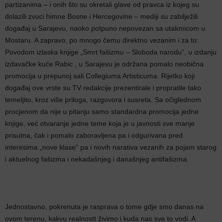
partizanima – i onih što su okretali glave od pravca iz kojeg su
dolazili zvuci himne Bosne i Hercegovine – mediji su zabilježili
događaj u Sarajevu, naoko potpuno nepovezan sa utakmicom u
Mostaru. A zapravo, po mnogo čemu direktno vezanim i za to:
Povodom izlaska knjige „Smrt fašizmu – Sloboda narodu“, u izdanju
izdavačke kuće Rabic , u Sarajevu je održana pomalo neobična
promocija u prepunoj sali Collegiuma Artisticuma. Rijetko koji
događaj ove vrste su TV redakcije prezentirale i propratile tako
temeljito, kroz više priloga, razgovora i susreta. Sa očiglednom
procjenom da nije u pitanju samo standardna promocija jedne
knjige, već otvaranje jedne teme koja je u javnosti sve manje
prisutna, čak i pomalo zaboravljena pa i odgurivana pred
interesima „nove klase“ pa i novih narativa vezanih za pojam starog
i aktuelnog fašizma i nekadašnjeg i današnjeg antifašizma.
Jednostavno, pokrenuta je rasprava o tome gdje smo danas na
ovom terenu, kakvu realnostt živimo i kuda nas sve to vodi. A