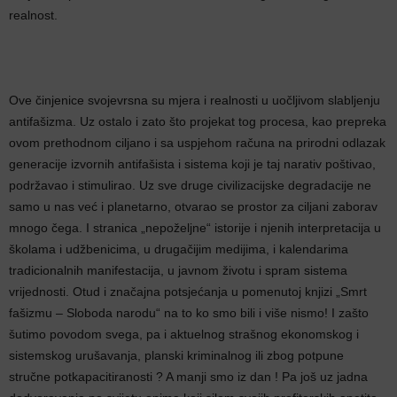
realnost.
Ove činjenice svojevrsna su mjera i realnosti u uočljivom slabljenju
antifašizma. Uz ostalo i zato što projekat tog procesa, kao prepreka
ovom prethodnom ciljano i sa uspjehom računa na prirodni odlazak
generacije izvornih antifašista i sistema koji je taj narativ poštivao,
podržavao i stimulirao. Uz sve druge civilizacijske degradacije ne
samo u nas već i planetarno, otvarao se prostor za ciljani zaborav
mnogo čega. I stranica „nepoželjne“ istorije i njenih interpretacija u
školama i udžbenicima, u drugačijim medijima, i kalendarima
tradicionalnih manifestacija, u javnom životu i spram sistema
vrijednosti. Otud i značajna potsjećanja u pomenutoj knjizi „Smrt
fašizmu – Sloboda narodu“ na to ko smo bili i više nismo! I zašto
šutimo povodom svega, pa i aktuelnog strašnog ekonomskog i
sistemskog urušavanja, planski kriminalnog ili zbog potpune
stručne potkapacitiranosti ? A manji smo iz dan ! Pa još uz jadna