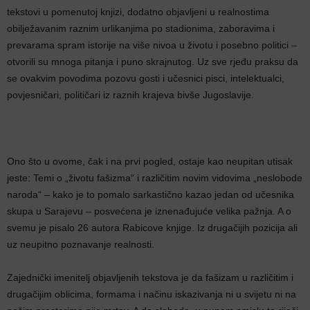
tekstovi u pomenutoj knjizi, dodatno objavljeni u realnostima
obilježavanim raznim urlikanjima po stadionima, zaboravima i
prevarama spram istorije na više nivoa u životu i posebno politici –
otvorili su mnoga pitanja i puno skrajnutog. Uz sve rjeđu praksu da
se ovakvim povodima pozovu gosti i učesnici pisci, intelektualci,
povjesničari, političari iz raznih krajeva bivše Jugoslavije.
Ono što u ovome, čak i na prvi pogled, ostaje kao neupitan utisak
jeste: Temi o „životu fašizma“ i različitim novim vidovima „neslobode
naroda“ – kako je to pomalo sarkastično kazao jedan od učesnika
skupa u Sarajevu – posvećena je iznenađujuće velika pažnja. A o
svemu je pisalo 26 autora Rabicove knjige. Iz drugačijih pozicija ali
uz neupitno poznavanje realnosti.
Zajednički imenitelj objavljenih tekstova je da fašizam u različitim i
drugačijim oblicima, formama i načinu iskazivanja ni u svijetu ni na