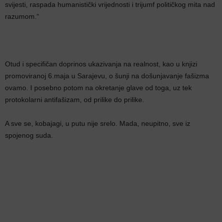
svijesti, raspada humanistički vrijednosti i trijumf političkog mita nad
razumom.“
Otud i specifičan doprinos ukazivanja na realnost, kao u knjizi
promoviranoj 6.maja u Sarajevu, o šunji na došunjavanje fašizma
ovamo. I posebno potom na okretanje glave od toga, uz tek
protokolarni antifašizam, od prilike do prilike.
A sve se, kobajagi, u putu nije srelo. Mada, neupitno, sve iz
spojenog suda.