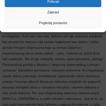
Prihvati
ali ciljano i uspješno prevaspitavanje generacija koje su došle i onih
koje će tek doći.
Zabrani
Pogledaj postavke
Kada se pod sve ovo i mnogo toga sličnog podvuče crta zaključak
je očigledan: Kod nas i oko nas, fašizam još nije zvanično pobijedio,
bar ne pod tim imenom nije postao legitimiran kao sistem i režim,
ali nad mnogim činjenicama koje su smisao fašizma i
organizovanog zla on jeste zaživio. I jača. I tolerira se, javno ili uz
laži nadležnih. Šta drugo zaključiti, recimo, samo povodom „slučaja“
Partizanskog groblja u Mostaru i njegovog sistematskog rušenja i
„farbanja“ fašističkim porukama i kukastim križevima. Ili o legalizaciji
raznih vidova pokušaja rehabilitacije najstrašnijih ratnih zločinaca,
crtanja i čuvanja njihovih likova po zidovima unaokolo do potpunih
brisanja istorijskih istina o narodnim herojima i slavnim bitkama u
ratu protiv fašizma. Pa i sve očiglednijeg zaborava datuma poput
AVNOJ-a i ZAVNOBiH-a, a naših istinskih rođendana…Sve je to, na
svoj način povratak de facto fašizma, ovakvog ili onakvog, u našu