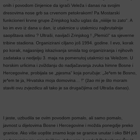
onih i povodom činjenice da igrači Veleža i danas na svojim
dresovima nose grb sa crvenom petokrakom! Pa Mostarski
funkcioneri krvne grupe Zrinjskog kažu uglas da „niiiiije to zato“. A
ko im evo iz dana u dan, iz utakmice u utakmicu najbrutalnije
saopštava istinu ? Ultraši, navijači Zrinjskog ! „Plemići“ sa sjeverne
tribine stadiona. Organizirani ciljano još 1994. godine. I evo, korak
po korak, najjasnijeg iskazivanja smisla tog organiziranja i njihovih
zadataka u nedjelju 3. maja na pomenutoj utakmici sa Veležom. U
horskim urlicima i zviždanju do nadjačavanja zvuka himne Bosne i
Hercegovine, probijala se „pjesma“ koja poručuje: „Je*em te Bosno,
je*em te ja, Hrvatska moja domovina… !“ (žao mi je što moram
staviti ovu zvjezdicu ali tako je sa drugačijima od Ultraša danas).
I jeste, uzbudila se ovim povodom pomalo, ali samo pomalo,
javnost u dijelovima Bosne i Hercegovine i možda ponegdje preko
granice. Ako više uopšte znamo koje se granice unutar i oko BiH još