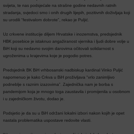
svijeta, te nas podsjećale na strašne godine nedavnih ratnih
stradanja, svjedoci smo i onih drugih lijepih, pozitivnih doživljaja koji
su urodili “festivalom dobrote”, rekao je Puljić.
Uz crkvene institucije diljem Hrvatske i inozemstva, predsjednik
HBK posebice je istaknuo angažiranost vjernika i ljudi dobre volje u
BiH koji su nedavno svojim darovima očitovali solidarnost s
ugroženima u krajevima koje je pogodio potres.
Predsjednik BK BiH vrhbosanski nadbiskup kardinal Vinko Puljić
napomenuo je kako Crkva u BiH proživljava “vrlo zanimljivo
podneblje s raznim izazovima”. Zajednička nam je borba s
pandemijom koja je mnogo toga zaustavila i promijenila u osobnom
i u zajedničkom životu, dodao je.
Podsjetio je da su u BiH održani lokalni izbori nakon kojih je opet
nastala problematika uspostave redovite vlasti.