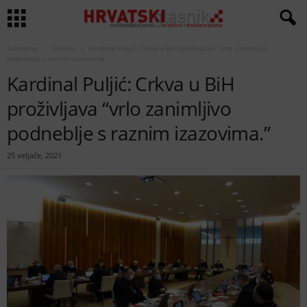
Naslovna
Društvo
Kardinal Puljić: Crkva u BiH proživljava “vrlo zanimljivo
podneblje s raznim izazovima.”
Kardinal Puljić: Crkva u BiH
proživljava “vrlo zanimljivo
podneblje s raznim izazovima.”
25 veljače, 2021