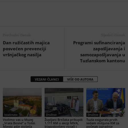
Prethodni članak
Sljedeći članak
Dan ružičastih majica
Programi sufinanciranja
posvećen prevenciji
zapošljavanja i
vršnjačkog nasilja
samozapošljavanja u
Tuzlanskom kantonu
VEZANI ČLANCI
VIŠE OD AUTORA
Istaknuto
Društvo
Društvo
Vodimo vas u Muzej
Župljani Brežaka prikupili
Tuzla osigurala prvih
„Vrata Bosne“ u Tolisi.
1.111 KM u akciji MIVA,
sedam milijuna KM za
Mjesto gdje stoljeća
blagoslovljeni vozači i
početak izgradnje