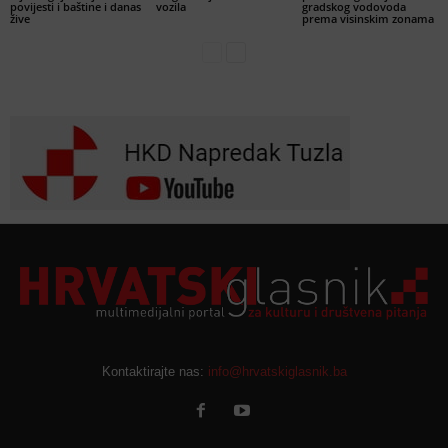
povijesti i baštine i danas
vozila
gradskog vodovoda
žive
prema visinskim zonama
Kontaktirajte nas:
info@hrvatskiglasnik.ba