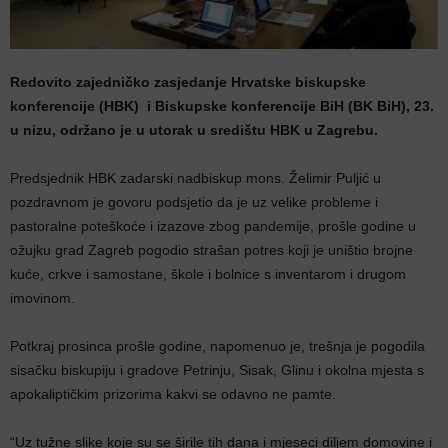
Redovito zajedničko zasjedanje Hrvatske biskupske
konferencije (HBK) i Biskupske konferencije BiH (BK BiH), 23.
u nizu, održano je u utorak u središtu HBK u Zagrebu.
Predsjednik HBK zadarski nadbiskup mons. Želimir Puljić u
pozdravnom je govoru podsjetio da je uz velike probleme i
pastoralne poteškoće i izazove zbog pandemije, prošle godine u
ožujku grad Zagreb pogodio strašan potres koji je uništio brojne
kuće, crkve i samostane, škole i bolnice s inventarom i drugom
imovinom.
Potkraj prosinca prošle godine, napomenuo je, trešnja je pogodila
sisačku biskupiju i gradove Petrinju, Sisak, Glinu i okolna mjesta s
apokaliptičkim prizorima kakvi se odavno ne pamte.
“Uz tužne slike koje su se širile tih dana i mjeseci diljem domovine i