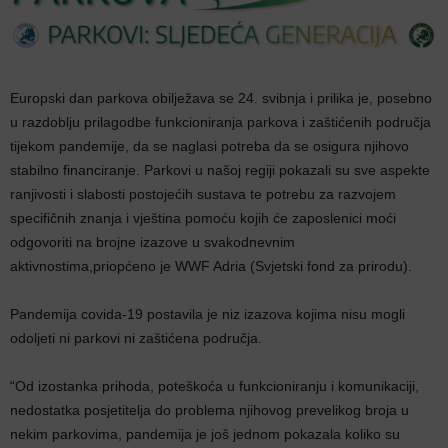
Europski dan parkova obilježava se 24. svibnja i prilika je, posebno
u razdoblju prilagodbe funkcioniranja parkova i zaštićenih područja
tijekom pandemije, da se naglasi potreba da se osigura njihovo
stabilno financiranje. Parkovi u našoj regiji pokazali su sve aspekte
ranjivosti i slabosti postojećih sustava te potrebu za razvojem
specifičnih znanja i vještina pomoću kojih će zaposlenici moći
odgovoriti na brojne izazove u svakodnevnim
aktivnostima,priopćeno je WWF Adria (Svjetski fond za prirodu).
Pandemija covida-19 postavila je niz izazova kojima nisu mogli
odoljeti ni parkovi ni zaštićena područja.
“Od izostanka prihoda, poteškoća u funkcioniranju i komunikaciji,
nedostatka posjetitelja do problema njihovog prevelikog broja u
nekim parkovima, pandemija je još jednom pokazala koliko su