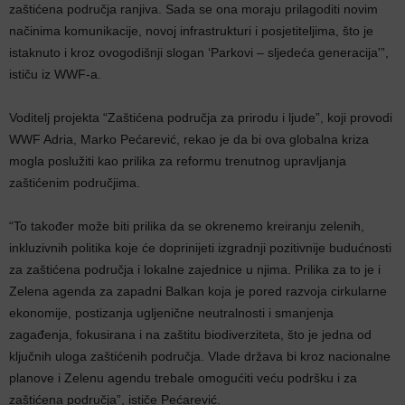
zaštićena područja ranjiva. Sada se ona moraju prilagoditi novim
načinima komunikacije, novoj infrastrukturi i posjetiteljima, što je
istaknuto i kroz ovogodišnji slogan ‘Parkovi – sljedeća generacija'”,
ističu iz WWF-a.
Voditelj projekta “Zaštićena područja za prirodu i ljude”, koji provodi
WWF Adria, Marko Pećarević, rekao je da bi ova globalna kriza
mogla poslužiti kao prilika za reformu trenutnog upravljanja
zaštićenim područjima.
“To također može biti prilika da se okrenemo kreiranju zelenih,
inkluzivnih politika koje će doprinijeti izgradnji pozitivnije budućnosti
za zaštićena područja i lokalne zajednice u njima. Prilika za to je i
Zelena agenda za zapadni Balkan koja je pored razvoja cirkularne
ekonomije, postizanja ugljenične neutralnosti i smanjenja
zagađenja, fokusirana i na zaštitu biodiverziteta, što je jedna od
ključnih uloga zaštićenih područja. Vlade država bi kroz nacionalne
planove i Zelenu agendu trebale omogućiti veću podršku i za
zaštićena područja”, ističe Pećarević.