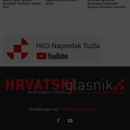
povijesti i baštine i danas
vozila
gradskog vodovoda
žive
prema visinskim zonama
Kontaktirajte nas:
info@hrvatskiglasnik.ba