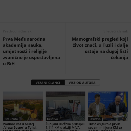
Prethodni članak
Sljedeći članak
Prva Međunarodna
Mamografski pregled koji
akademija nauka,
život znači, u Tuzli i dalje
umjetnosti i religije
ostaje na dugoj listi
zvanično je uspostavljena
čekanja
u BiH
VEZANI ČLANCI
VIŠE OD AUTORA
Istaknuto
Društvo
Društvo
Vodimo vas u Muzej
Župljani Brežaka prikupili
Tuzla osigurala prvih
„Vrata Bosne“ u Tolisi.
1.111 KM u akciji MIVA,
sedam milijuna KM za
Mjesto gdje stoljeća
blagoslovljeni vozači i
početak izgradnje