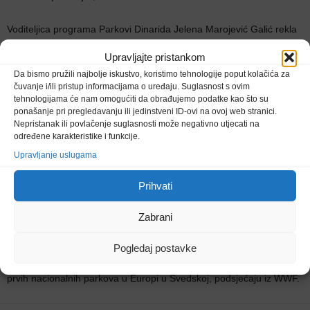
Voditeljica programa Parkovi Dinarida Jelena Marojević Galić rekla
je da su neka zaštićena područja u prethodnom razdoblju bila
Upravljajte pristankom
previše orijentirana na razvoj turizma, što je rezultiralo stalnim
Da bismo pružili najbolje iskustvo, koristimo tehnologije poput kolačića za
rastom broja posjetitelja, posebno onih koji dolaze u jednodnevne
čuvanje i/ili pristup informacijama o uređaju. Suglasnost s ovim
posjete parkovima.
tehnologijama će nam omogućiti da obrađujemo podatke kao što su
ponašanje pri pregledavanju ili jedinstveni ID-ovi na ovoj web stranici.
Nepristanak ili povlačenje suglasnosti može negativno utjecati na
“Ti pritisci su se u konačnici negativno odrazili na zaštitu prirode. S
određene karakteristike i funkcije.
druge strane, zaštićena područja koja ranije nisu bila fokusirana na
Upravljanje uslugama
turizam, bila su iznenada izložena većem obujmu posjeta od strane
domaćih turista, te su imala poteškoće u učinkovitoj kontroli
Prihvati
posjetitelja, a ujedno nisu imale razvijene mehanizme za ostvariti
prihode od posjeta”, istaknula je Marojević Galić.
Zabrani
Mreža europskih zaštićenih područja EUROPARK federacija slavi
Pogledaj postavke
Europski dan parkova od 1999. godine, u spomen na proglašenje
prvih nacionalnih parkova u Europi u Švedskoj, podsjećaju iz WWF.