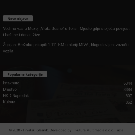
Nove objave
Vodimo vas u Muzej „Vrata Bosne“ u Tolisi. Mjesto gdje stoljeća povijesti
i baštine i danas žive
Župljani Brežaka prikupili 1.111 KM u akciji MIVA, blagoslovljeni vozači i
vozila
Popularne kategorije
Istaknuto
6344
Društvo
3384
HKD Napredak
897
Kultura
852
© 2020 - Hrvatski Glasnik. Developed by
Futura Multimedia d.o.o. Tuzla