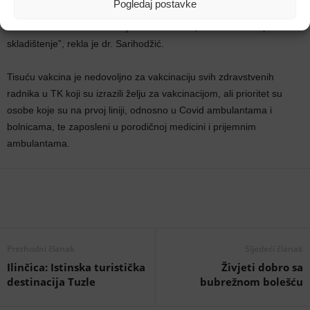
Pogledaj postavke
od 2 do 8, ima obezbijeđen hladni lanac i u zdravstvenim
ustanovama i u Zavodu za javno zdravstvo, ne traže neko posebno
skladištenje”, rekla je dr. Sarihodžić.
Tisuću vakcina je nedovoljno za vakcinaciju svih zdravstvenih
radnika u TK koji su izrazili želju za vakcinacijom, ali prioritet su
osobe koje su na prvoj liniji, odnosno u Covid ambulantama i
bolnicama, te zaposleni u porodičnoj medicini i prijemnim
ambulantama.
Prethodni članak
Sljedeći članak
Ilinčica: Istinska turistička
Živjeti dobro sa
destinacija Tuzle
bubrežnom bolešću