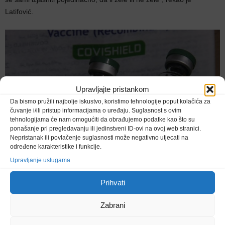
Latifović.
Upravljajte pristankom
Da bismo pružili najbolje iskustvo, koristimo tehnologije poput kolačića za
čuvanje i/ili pristup informacijama o uređaju. Suglasnost s ovim
tehnologijama će nam omogućiti da obrađujemo podatke kao što su
ponašanje pri pregledavanju ili jedinstveni ID-ovi na ovoj web stranici.
Nepristanak ili povlačenje suglasnosti može negativno utjecati na
određene karakteristike i funkcije.
Upravljanje uslugama
Vakcine AstraZeneca koje je Federaciji BiH donirala Republika
Prihvati
Srbija ne zahtijevaju posebno skladištenje, nego prostorije koje se
već koriste za čuvanje ostalih vakcina.
Zabrani
”Imamo kapacitete, ovo su vakcine koje se čuvaju na temperaturi