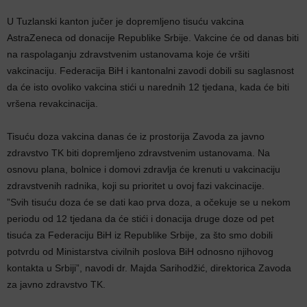
U Tuzlanski kanton jučer je dopremljeno tisuću vakcina
AstraZeneca od donacije Republike Srbije. Vakcine će od danas biti
na raspolaganju zdravstvenim ustanovama koje će vršiti
vakcinaciju. Federacija BiH i kantonalni zavodi dobili su saglasnost
da će isto ovoliko vakcina stići u narednih 12 tjedana, kada će biti
vršena revakcinacija.
Tisuću doza vakcina danas će iz prostorija Zavoda za javno
zdravstvo TK biti dopremljeno zdravstvenim ustanovama. Na
osnovu plana, bolnice i domovi zdravlja će krenuti u vakcinaciju
zdravstvenih radnika, koji su prioritet u ovoj fazi vakcinacije.
”Svih tisuću doza će se dati kao prva doza, a očekuje se u nekom
periodu od 12 tjedana da će stići i donacija druge doze od pet
tisuća za Federaciju BiH iz Republike Srbije, za što smo dobili
potvrdu od Ministarstva civilnih poslova BiH odnosno njihovog
kontakta u Srbiji”, navodi dr. Majda Sarihodžić, direktorica Zavoda
za javno zdravstvo TK.