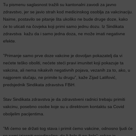
Tu pismenu saglasnost tražili su kantonalni zavodi za javno
zdravstvo, jer se javio strah kod medicinskog osoblja za vakcinaciju.
Naime, postavilo se pitanje šta ukoliko ne bude druge doze, kako
će to uticati na čovjeka koji primi samo jednu dozu. Iz Sindikata
zdravstva kažu da i samo jedna doza, ne može imati negativne
efekte.
”Primanje samo prve doze vakcine je dovoljan pokazatelj da vi
nećete teško oboliti, nećete steći pravi imunitet koji pokazuje ta
vakcina, ali nema nikakvih negativnih pojava, vezanih za to, ako, u
najgorem slučaju, ne primite tu drugu”, kaže Zijad Latifović,
predsjednik Sindikata zdravstva FBiH.
Stav Sindikata zdravstva je da zdravstveni radnici trebaju primiti
vakcinu, posebno osobe koje su u direktnom kontaktu sa Covid
oboljelim pacijentima.
”Mi ćemo se držati tog stava i primit ćemo vakcine, odnosno ljudi će
se sami izjasniti pojedinačno, da li žele ili ne žele”, rekao je