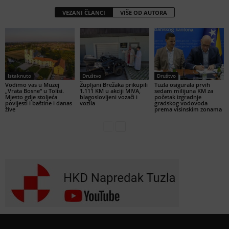
VEZANI ČLANCI
VIŠE OD AUTORA
Istaknuto
Društvo
Društvo
Vodimo vas u Muzej
Župljani Brežaka prikupili
Tuzla osigurala prvih
„Vrata Bosne“ u Tolisi.
1.111 KM u akciji MIVA,
sedam milijuna KM za
Mjesto gdje stoljeća
blagoslovljeni vozači i
početak izgradnje
povijesti i baštine i danas
vozila
gradskog vodovoda
žive
prema visinskim zonama