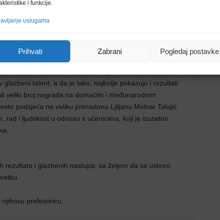
akteristike i funkcije.
avljanje uslugama
glazbenog natjecanja jučer održanog u Karlovcu na kojem su
vojim kategorijama.
Prihvati
Zabrani
Pogledaj postavke
ada njihovoj profesorici Arijani Gigliani Philipp koja je
v glazbeni talent, a da je tako, najbolje pokazuju i rezultati
jali veliki broj nagrada na domaćim i međunarodnim
to podsjeća na veliku primadonu Ljiljanu Molnar Talajić
e, rad i ljudskost u odnosu s učenicima, koji je izuzetno
ka.
 rezultata i glazbenih nastupa, sa željom da se uskoro
retku.
njihovu profesoricu.