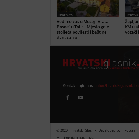
Istaknuto
Društvo
Vodimo vas u Muzej „Vrata
Župljan
Bosne“ u Tolisi. Mjesto gdje
KM u ak
stoljeća povijesti i baštine i
vozači 
danas žive
Kontaktirajte nas:
info@hrvatskiglasnik.ba
© 2020 - Hrvatski Glasnik. Developed by
Futura
Multimedia d.o.o. Tuzla