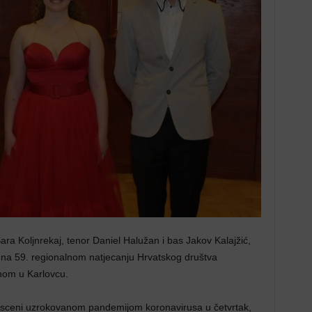
Sara Koljnrekaj, tenor Daniel Halužan i bas Jakov Kalajžić,
a na 59. regionalnom natjecanju Hrvatskog društva
nom u Karlovcu.
j sceni uzrokovanom pandemijom koronavirusa u četvrtak,