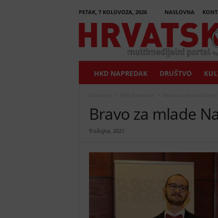
PETAK, 7 KOLOVOZA, 2026
NASLOVNA
KONT
H
r
v
a
t
HKD NAPREDAK
DRUŠTVO
KUL
s
k
i
Naslovna
HKD Napredak
Bravo za mlade Napret
G
Bravo za mlade Na
l
a
9 ožujka, 2021
s
n
i
k