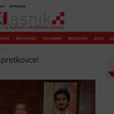
AKT
IMPRESSUM
TURA
REPORTAŽA
KOLUMNA
RAZGOVOR
BLOG
NO
kovce!
pretkovce!