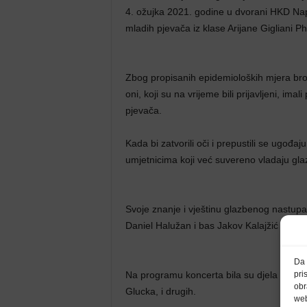
4. ožujka 2021. godine u dvorani HKD Nap
mladih pjevača iz klase Arijane Giglia
Zbog propisanih epidemioloških mjera broj 
oni, koji su na vrijeme bili prijavljeni, im
pjevača.
Kada bi zatvorili oči i prepustili se ugođaju
umjetnicima koji već suvereno vladaju g
Svoje znanje i vještinu glazbenog nastupa
Daniel Halužan i bas Jakov Kalajžić uz kor
Da 
Na programu koncerta bila su djela Čajkov
pri
obr
Glucka, i drugih.
web