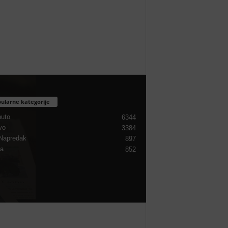
ularne kategorije
nuto
6344
vo
3384
Napredak
897
ra
852