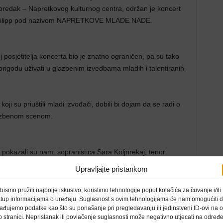
redak – Napretkovog kulturnog centra, održan je koncert
ni Philipp pod nazivom NAPRETKOVE MLADE NADE.
posjetitelja koncerta bio je znatno ograničen, pa su tako
ali prigodu uživati u glazbenim izvedbama mladih i talentiranih
 koji su priuštili mladi izvođači, dobili bi dojam da se radi o
lazbenom scenom.
 pokazali su nam: sopranistica Sara Koljnrekaj, tenor
epeticiju profesorica Josipe Hudeček i Dine Katnić Dorotić.
Upravljajte pristankom
bismo pružili najbolje iskustvo, koristimo tehnologije poput kolačića za čuvanje i/ili
skog, Hatzea, Shuberta, Mozarta, Scarlattia, Caldare,
stup informacijama o uređaju. Suglasnost s ovim tehnologijama će nam omogućiti 
ađujemo podatke kao što su ponašanje pri pregledavanju ili jedinstveni ID-ovi na o
 stranici. Nepristanak ili povlačenje suglasnosti može negativno utjecati na određ