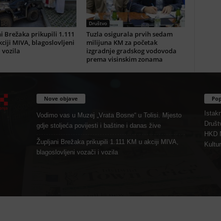
Društvo
i Brežaka prikupili 1.111
Tuzla osigurala prvih sedam
ciji MIVA, blagoslovljeni
milijuna KM za početak
i vozila
izgradnje gradskog vodovoda
prema visinskim zonama
Nove objave
Pop
Istak
Vodimo vas u Muzej „Vrata Bosne“ u Tolisi. Mjesto
Društ
gdje stoljeća povijesti i baštine i danas žive
HKD 
Župljani Brežaka prikupili 1.111 KM u akciji MIVA,
Kultu
blagoslovljeni vozači i vozila