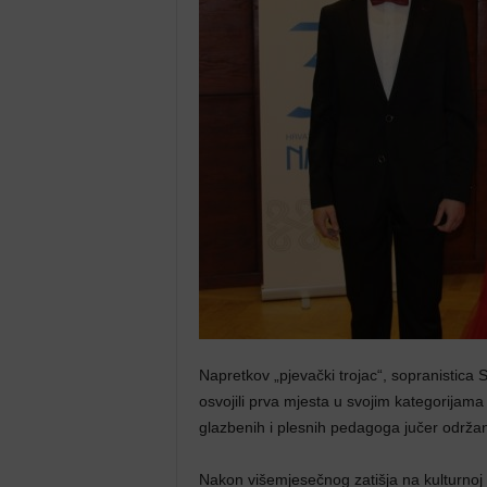
Napretkov „pjevački trojac“, sopranistica 
osvojili prva mjesta u svojim kategorijam
glazbenih i plesnih pedagoga jučer održa
Nakon višemjesečnog zatišja na kulturno