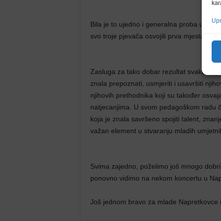
kar
Upr
Bila je to ujedno i generalna proba uoči 
svo troje pjevača osvojili prva mjesta u s
Zasluga za tako dobar rezultat svakako prip
znala prepoznati, usmjeriti i usavršiti njiho
njihovih prethodnika koji su također osva
natjecanjima. U svom pedagoškom radu čes
koja je znala savršeno spojiti talent, znanj
važan element u stvaranju mladih umjetni
Svima zajedno, poželimo još mnogo dobrih
ponovno vidimo na nekom koncertu u Nap
Još jednom bravo za mlade Napretkovce i 