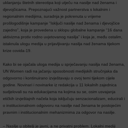
uklanjanju štetnih stereotipa koji utječu na nasilje nad ženama i
djevojčicama. Prepoznajući važnost partnerstva s lokalnim i
regionalnim medijima, suradnja je pokrenuta u vrijeme
prošlogodišnje kampanje “Isključi nasilje nad ženama i djevojčice
zajedno”, koja je provedena u sklopu globalne kampanje “16 dana
aktivizma protiv rodno uvjetovanog nasilja” i koja je, među ostalim,
istaknula ulogu medija u prijavljivanju nasilja nad ženama tijekom
krize covida-19.
Kako bi se ojačala uloga medija u sprječavanju nasilja nad ženama,
UN Women radi na jačanju sposobnosti medijskih stručnjaka da
odgovorno i kontinuirano izvještavaju o ovoj temi tijekom cijele
godine. Novinari i novinarke iz redakcija u 11 lokalnih zajednica
sudjelovali su na edukacijama na kojima su se, osim usvajanja
etičkih izvještajnih načela koja isključuju senzacionalizam, educirali i
o institucionalnom odgovoru na nasilje nad ženama te postojećim
pravnim i institucionalnim mehanizmima za odgovor na nasilje.
– Nasilje u obitelji je javni, a ne privatni problem. Lokalni mediji