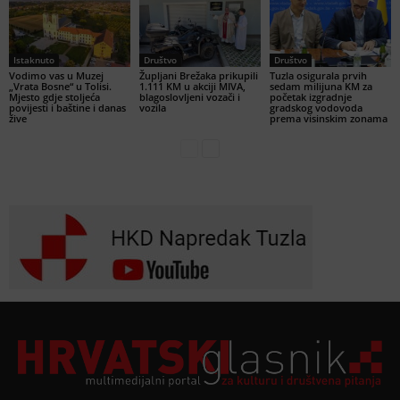
Istaknuto
Društvo
Društvo
Vodimo vas u Muzej
Župljani Brežaka prikupili
Tuzla osigurala prvih
„Vrata Bosne“ u Tolisi.
1.111 KM u akciji MIVA,
sedam milijuna KM za
Mjesto gdje stoljeća
blagoslovljeni vozači i
početak izgradnje
povijesti i baštine i danas
vozila
gradskog vodovoda
žive
prema visinskim zonama