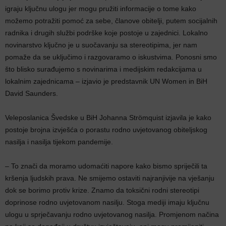
igraju ključnu ulogu jer mogu pružiti informacije o tome kako
možemo potražiti pomoć za sebe, članove obitelji, putem socijalnih
radnika i drugih službi podrške koje postoje u zajednici. Lokalno
novinarstvo ključno je u suočavanju sa stereotipima, jer nam
pomaže da se uključimo i razgovaramo o iskustvima. Ponosni smo
što blisko surađujemo s novinarima i medijskim redakcijama u
lokalnim zajednicama – izjavio je predstavnik UN Women in BiH
David Saunders.
Veleposlanica Švedske u BiH Johanna Strömquist izjavila je kako
postoje brojna izvješća o porastu rodno uvjetovanog obiteljskog
nasilja i nasilja tijekom pandemije.
– To znači da moramo udomaćiti napore kako bismo spriječili ta
kršenja ljudskih prava. Ne smijemo ostaviti najranjivije na vješanju
dok se borimo protiv krize. Znamo da toksični rodni stereotipi
doprinose rodno uvjetovanom nasilju. Stoga mediji imaju ključnu
ulogu u sprječavanju rodno uvjetovanog nasilja. Promjenom načina