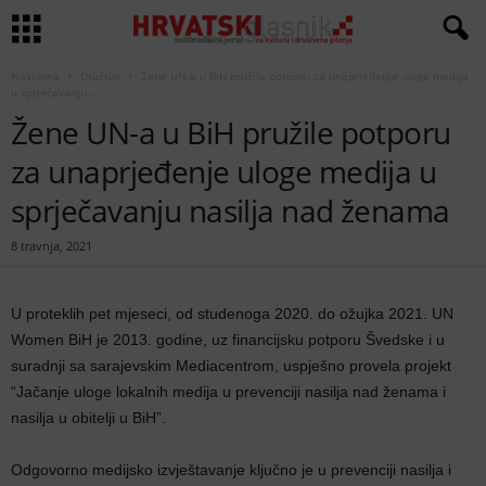
Naslovna
Društvo
Žene UN-a u BiH pružile potporu za unaprjeđenje uloge medija
u sprječavanju...
Žene UN-a u BiH pružile potporu
za unaprjeđenje uloge medija u
sprječavanju nasilja nad ženama
8 travnja, 2021
U proteklih pet mjeseci, od studenoga 2020. do ožujka 2021. UN
Women BiH je 2013. godine, uz financijsku potporu Švedske i u
suradnji sa sarajevskim Mediacentrom, uspješno provela projekt
“Jačanje uloge lokalnih medija u prevenciji nasilja nad ženama i
nasilja u obitelji u BiH”.
Odgovorno medijsko izvještavanje ključno je u prevenciji nasilja i