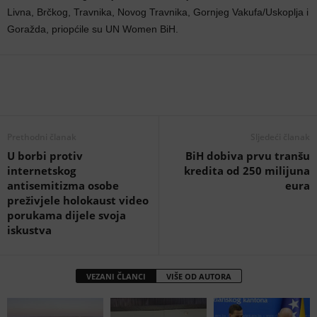
Livna, Brčkog, Travnika, Novog Travnika, Gornjeg Vakufa/Uskoplja i
Goražda, priopćile su UN Women BiH.
Prethodni članak
Sljedeći članak
U borbi protiv
BiH dobiva prvu tranšu
internetskog
kredita od 250 milijuna
antisemitizma osobe
eura
preživjele holokaust video
porukama dijele svoja
iskustva
VEZANI ČLANCI
VIŠE OD AUTORA