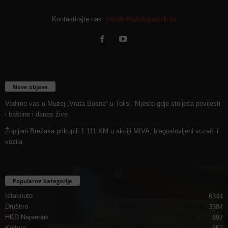
Kontaktirajte nas:
info@hrvatskiglasnik.ba
Nove objave
Vodimo vas u Muzej „Vrata Bosne“ u Tolisi. Mjesto gdje stoljeća povijesti
i baštine i danas žive
Župljani Brežaka prikupili 1.111 KM u akciji MIVA, blagoslovljeni vozači i
vozila
Popularne kategorije
Istaknuto
6344
Društvo
3384
HKD Napredak
897
Kultura