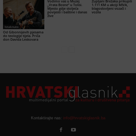
Vodimo vas u Muzej
Župljani Brežaka prikupili
„Vrata Bosne“ u Tolisi.
1.111 KM u akciji MIVA,
Mjesto gdje stoljeća
blagoslovljeni vozači i
povijesti i baštine i danas
vozila
žive
Istaknuto
Od Gibonnijevih pjesama
do teologije tijela. Priča
don Davida Leskovara
Kontaktirajte nas:
info@hrvatskiglasnik.ba