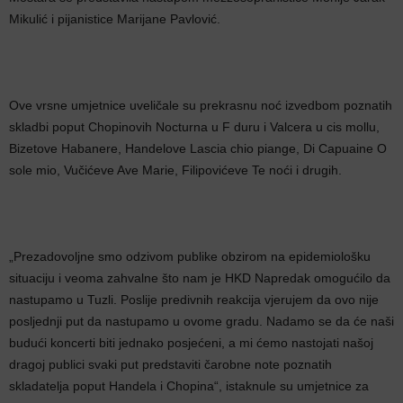
Mikulić i pijanistice Marijane Pavlović.
Ove vrsne umjetnice uveličale su prekrasnu noć izvedbom poznatih
skladbi poput Chopinovih Nocturna u F duru i Valcera u cis mollu,
Bizetove Habanere, Handelove Lascia chio piange, Di Capuaine O
sole mio, Vučićeve Ave Marie, Filipovićeve Te noći i drugih.
„Prezadovoljne smo odzivom publike obzirom na epidemiološku
situaciju i veoma zahvalne što nam je HKD Napredak omogućilo da
nastupamo u Tuzli. Poslije predivnih reakcija vjerujem da ovo nije
posljednji put da nastupamo u ovome gradu. Nadamo se da će naši
budući koncerti biti jednako posjećeni, a mi ćemo nastojati našoj
dragoj publici svaki put predstaviti čarobne note poznatih
skladatelja poput Handela i Chopina“, istaknule su umjetnice za