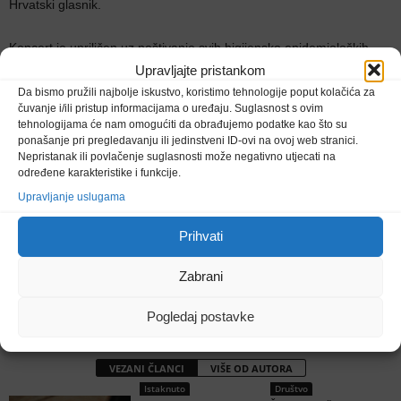
Hrvatski glasnik.
Koncert je upriličen uz poštivanje svih higijensko epidemioloških
mjera.
Upravljajte pristankom
Da bismo pružili najbolje iskustvo, koristimo tehnologije poput kolačića za
čuvanje i/ili pristup informacijama o uređaju. Suglasnost s ovim
Ivana Perić
tehnologijama će nam omogućiti da obrađujemo podatke kao što su
ponašanje pri pregledavanju ili jedinstveni ID-ovi na ovoj web stranici.
Nepristanak ili povlačenje suglasnosti može negativno utjecati na
određene karakteristike i funkcije.
Upravljanje uslugama
Prihvati
Prethodni članak
Sljedeći članak
Danci ispisali povijest!
U Tuzli održana X. sjednica
Zabrani
Središnje uprave HKD
Napredak
Pogledaj postavke
VEZANI ČLANCI
VIŠE OD AUTORA
Istaknuto
Društvo