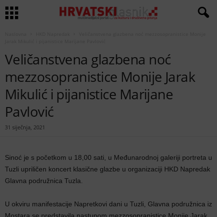
Naslovna
HKD Napredak
Veličanstvena glazbena noć mezzosopranistice Monije
Jarak Mikulić i pijanistice Marijane Pavlović
Veličanstvena glazbena noć
mezzosopranistice Monije Jarak
Mikulić i pijanistice Marijane
Pavlović
31 siječnja, 2021
Sinoć je s početkom u 18,00 sati, u Međunarodnoj galeriji portreta u
Tuzli upriličen koncert klasične glazbe u organizaciji HKD Napredak
Glavna podružnica Tuzla.
U okviru manifestacije Napretkovi dani u Tuzli, Glavna podružnica iz
Mostara se predstavila nastupom mezzosopranistice Monije Jarak