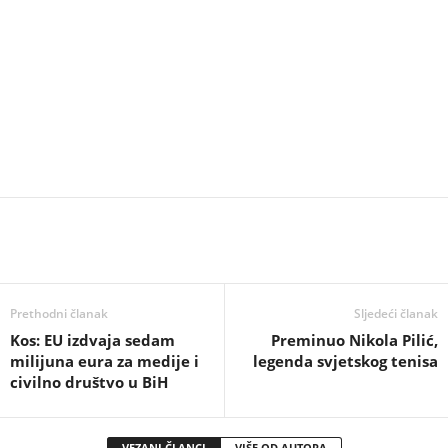
Prethodni članak
Sljedeći članak
Kos: EU izdvaja sedam
Preminuo Nikola Pilić,
milijuna eura za medije i
legenda svjetskog tenisa
civilno društvo u BiH
VEZANI ČLANCI
VIŠE OD AUTORA