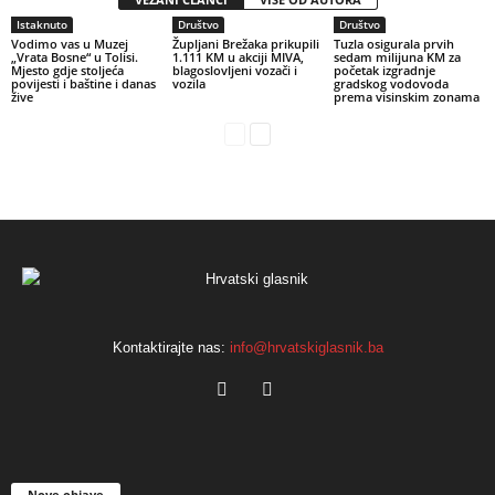
Istaknuto
Društvo
Društvo
Vodimo vas u Muzej
Župljani Brežaka prikupili
Tuzla osigurala prvih
„Vrata Bosne“ u Tolisi.
1.111 KM u akciji MIVA,
sedam milijuna KM za
Mjesto gdje stoljeća
blagoslovljeni vozači i
početak izgradnje
povijesti i baštine i danas
vozila
gradskog vodovoda
žive
prema visinskim zonama
Kontaktirajte nas:
info@hrvatskiglasnik.ba
Nove objave