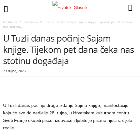
Naslovna
Istaknuto
U Tuzli danas počinje Sajam knjige. Tijekom pet dana čeka
nas stotinu...
U Tuzli danas počinje Sajam
knjige. Tijekom pet dana čeka nas
stotinu događaja
23 rujna, 2025
U Tuzli danas počinje drugo izdanje Sajma knjige, manifestacije
koja će sve do nedjelje 28. rujna, u Hrvatskom kulturnom centru
Sveti Franjo okupiti pisce, izdavače i ljubitelje pisane riječi iz cijele
regije.