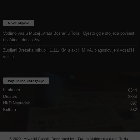
Nove objave
Vodimo vas u Muzej „Vrata Bosne“ u Tolisi. Mjesto gdje stoljeća povijesti
i baštine i danas žive
Župljani Brežaka prikupili 1.111 KM u akciji MIVA, blagoslovljeni vozači i
vozila
Popularne kategorije
Istaknuto
6344
Društvo
3384
HKD Napredak
897
Kultura
852
© 2020 - Hrvatski Glasnik. Developed by
Futura Multimedia d.o.o. Tuzla