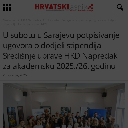
Naslovna
HKD Napredak
U subotu u Sarajevu potpisivanje ugovora o dodjeli
stipendija Središnje uprave HKD...
U subotu u Sarajevu potpisivanje
ugovora o dodjeli stipendija
Središnje uprave HKD Napredak
za akademsku 2025./26. godinu
23 siječnja, 2026