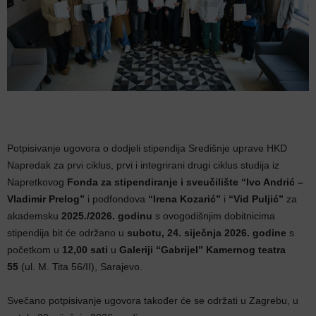
Potpisivanje ugovora o dodjeli stipendija Središnje uprave HKD
Napredak za prvi ciklus, prvi i integrirani drugi ciklus studija iz
Napretkovog
Fonda za stipendiranje i sveučilište “Ivo Andrić –
Vladimir Prelog”
i podfondova
“Irena Kozarić”
i
“Vid Puljić”
za
akademsku
2025./2026. godinu
s ovogodišnjim dobitnicima
stipendija bit će održano u
subotu, 24. siječnja 2026. godine
s
početkom u
12,00 sati
u
Galeriji “Gabrijel” Kamernog teatra
55
(ul. M. Tita 56/II), Sarajevo.
Svečano potpisivanje ugovora također će se održati u Zagrebu, u