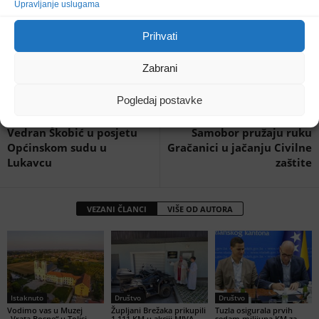
Upravljanje uslugama
Prihvati
Zabrani
Prethodni članak
Sljedeći članak
Pogledaj postavke
Federalni ministar pravde
Hrvatski gradovi Valpovo i
Vedran Škobić u posjetu
Samobor pružaju ruku
Općinskom sudu u
Gračanici u jačanju Civilne
Lukavcu
zaštite
VEZANI ČLANCI
VIŠE OD AUTORA
Istaknuto
Društvo
Društvo
Vodimo vas u Muzej
Župljani Brežaka prikupili
Tuzla osigurala prvih
„Vrata Bosne“ u Tolisi.
1.111 KM u akciji MIVA,
sedam milijuna KM za