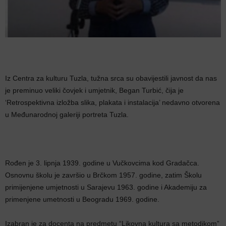
Iz Centra za kulturu Tuzla, tužna srca su obavijestili javnost da nas
je preminuo veliki čovjek i umjetnik, Began Turbić, čija je
‘Retrospektivna izložba slika, plakata i instalacija’ nedavno otvorena
u Međunarodnoj galeriji portreta Tuzla.
Rođen je 3. lipnja 1939. godine u Vučkovcima kod Gradačca.
Osnovnu školu je završio u Brčkom 1957. godine, zatim Školu
primijenjene umjetnosti u Sarajevu 1963. godine i Akademiju za
primenjene umetnosti u Beogradu 1969. godine.
Izabran je za docenta na predmetu “Likovna kultura sa metodikom”