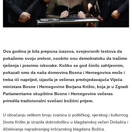
Ova godina je bila prepuna izazova, svojevrsnih testova da
pokažemo svoju zrelost, osobito onu demokratsku da tražimo
rješenja i pravimo iskorake. Koliko se god činilo zahtjevnim,
pokazali smo da naša domovina Bosna i Hercegovina može i
treba ići naprijed, izjavila je večeras predsjedavajuća Vijeća
ministara Bosne i Hercegovine Borjana Krišto, koja je u Zgradi
Parlamentarne skupštine Bosne i Hercegovine večeras
priredila tradicionalni svečani božićni prijem.
U obraćanju velikom broju zvanica iz političkog, vjerskog i kulturnog
života Krišto je izrazila dobrodošlicu u blagdanskoj večeri Došašća i
iščekivanja najradosnijeg kršćanskog blagdana Božića.