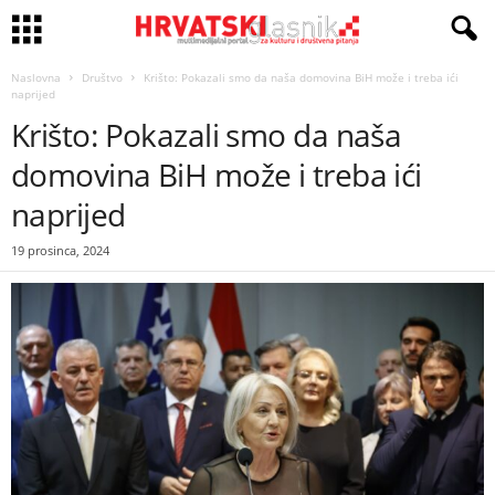
Naslovna
Društvo
Krišto: Pokazali smo da naša domovina BiH može i treba ići
naprijed
Krišto: Pokazali smo da naša
domovina BiH može i treba ići
naprijed
19 prosinca, 2024