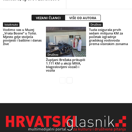
VEZANI ČLANCI
VIŠE OD AUTORA
Istaknuto
Društvo
Vodimo vas u Muzej
Tuzla osigurala prvih
„Vrata Bosne“ u Tolisi.
sedam milijuna KM za
Mjesto gdje stoljeća
početak izgradnje
povijesti i baštine i danas
gradskog vodovoda
žive
prema visinskim zonama
Društvo
Župljani Brežaka prikupili
1.111 KM u akciji MIVA,
blagoslovljeni vozači i
vozila