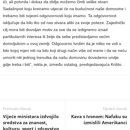
ići, ali potvrda i dokaz da zbilja možemo činiti velike stvari.
Sadašnjost koju kreiramo utjecat će na budućnost naše domovine i
trebamo biti svjesni odgovornosti koju imamo. Ta odgovornost
isključuje da bilo tko od nas stvara alibi za svoje poteze. Zajednički
cilj mora biti dovoljan motiv za sve da se izdignemo iznad
partikularnih interesa ili želje da sebe predstavljamo većim
domoljubom u ovoj zemlji. Odgovorno tvrdim da je nitko ne voli u
bilo kojoj mjeri niti na bilo koji drugi način više od mene i da se neću
umoriti niti jednog trenutka da našu domovinu dovedemo ondje
gdje treba i biti”, rekla je, između ostalog, predsjedavajuća Krišto.
Prethodni članak
Sljedeći članak
Vijeće ministara izdvojilo
Kava s Ivonom: Nafaku su
sredstva za znanost,
izmislili Amerikanci
kulturu, sport i zdravstvo