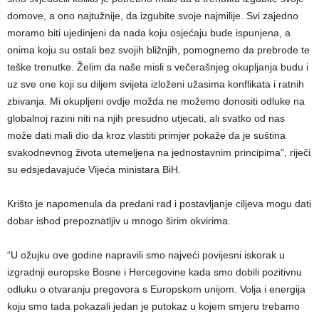
domove, a ono najtužnije, da izgubite svoje najmilije. Svi zajedno
moramo biti ujedinjeni da nada koju osjećaju bude ispunjena, a
onima koju su ostali bez svojih bližnjih, pomognemo da prebrode te
teške trenutke. Želim da naše misli s večerašnjeg okupljanja budu i
uz sve one koji su diljem svijeta izloženi užasima konflikata i ratnih
zbivanja. Mi okupljeni ovdje možda ne možemo donositi odluke na
globalnoj razini niti na njih presudno utjecati, ali svatko od nas
može dati mali dio da kroz vlastiti primjer pokaže da je suština
svakodnevnog života utemeljena na jednostavnim principima”, riječi
su edsjedavajuće Vijeća ministara BiH.
Krišto je napomenula da predani rad i postavljanje ciljeva mogu dati
dobar ishod prepoznatljiv u mnogo širim okvirima.
“U ožujku ove godine napravili smo najveći povijesni iskorak u
izgradnji europske Bosne i Hercegovine kada smo dobili pozitivnu
odluku o otvaranju pregovora s Europskom unijom. Volja i energija
koju smo tada pokazali jedan je putokaz u kojem smjeru trebamo