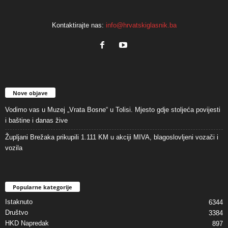
Kontaktirajte nas:
info@hrvatskiglasnik.ba
Nove objave
Vodimo vas u Muzej „Vrata Bosne“ u Tolisi. Mjesto gdje stoljeća povijesti
i baštine i danas žive
Župljani Brežaka prikupili 1.111 KM u akciji MIVA, blagoslovljeni vozači i
vozila
Popularne kategorije
Istaknuto
6344
Društvo
3384
HKD Napredak
897