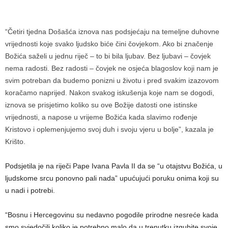
“Četiri tjedna Došašća iznova nas podsjećaju na temeljne duhovne
vrijednosti koje svako ljudsko biće čini čovjekom. Ako bi značenje
Božića saželi u jednu riječ – to bi bila ljubav. Bez ljubavi – čovjek
nema radosti. Bez radosti – čovjek ne osjeća blagoslov koji nam je
svim potreban da budemo ponizni u životu i pred svakim izazovom
koračamo naprijed. Nakon svakog iskušenja koje nam se dogodi,
iznova se prisjetimo koliko su ove Božije datosti one istinske
vrijednosti, a napose u vrijeme Božića kada slavimo rođenje
Kristovo i oplemenjujemo svoj duh i svoju vjeru u bolje”, kazala je
Krišto.
Podsjetila je na riječi Pape Ivana Pavla II da se “u otajstvu Božića, u
ljudskome srcu ponovno pali nada” upućujući poruku onima koji su
u nadi i potrebi.
“Bosnu i Hercegovinu su nedavno pogodile prirodne nesreće kada
smo svjedočili koliko je potrebno malo da u trenutku izgubite svoje