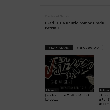
Prethodni članak
Grad Tuzla uputio pomoć Gradu
Petrinji
VEZANI ČLANCI
VIŠE OD AUTORA
Istaknuto
Kultura
Jazz Festival u Tuzli od 6. do 8.
„Pujdo“
kolovoza
u Par S
uspome