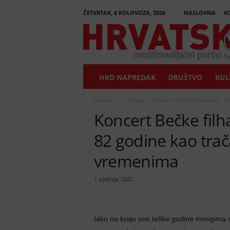
ČETVRTAK, 6 KOLOVOZA, 2026
NASLOVNA
K
H
r
v
a
t
HKD NAPREDAK
DRUŠTVO
KUL
s
k
i
Naslovna
Kultura
Koncert Bečke filharmonije: Tr
G
Koncert Bečke filh
l
a
82 godine kao tra
s
n
vremenima
i
k
1 siječnja, 2021
Iako na kraju ove teške godine mnogima nije