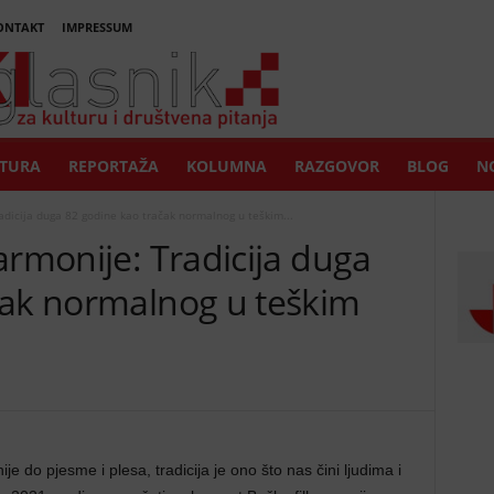
ONTAKT
IMPRESSUM
TURA
REPORTAŽA
KOLUMNA
RAZGOVOR
BLOG
NO
adicija duga 82 godine kao tračak normalnog u teškim...
armonije: Tradicija duga
čak normalnog u teškim
 do pjesme i plesa, tradicija je ono što nas čini ljudima i