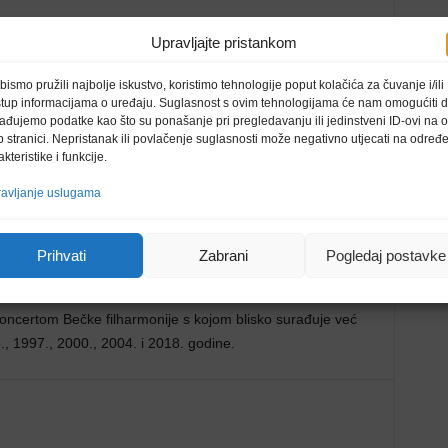
Upravljajte pristankom
bismo pružili najbolje iskustvo, koristimo tehnologije poput kolačića za čuvanje i/ili
avikli slušati na prvi dan
Nove godine. Tradicija duga 82
stup informacijama o uređaju. Suglasnost s ovim tehnologijama će nam omogućiti 
ađujemo podatke kao što su ponašanje pri pregledavanju ili jedinstveni ID-ovi na o
og u svemu nenormalnom što nas okružuje u posljednje
 stranici. Nepristanak ili povlačenje suglasnosti može negativno utjecati na određ
 zla koja nas okružuju neće tek tako nestati, ali dan po dan,
akteristike i funkcije.
 normalno.
avljanje uslugama
eka bude ovaj koncert koji će se kao i uvijek prenositi u
gledatelja diljem svijeta uživat će u
k
oračnicama, galopima,
Prihvati
Zabrani
Pogledaj postavke
 koncertom Bečke filharmonije s kojom blisko surađuje već
., 1997., 2000., 2004. i 2018. godine.