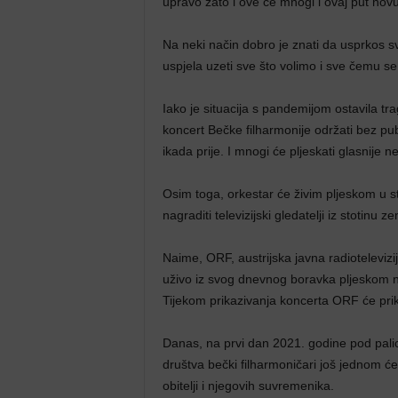
upravo zato i ove će mnogi i ovaj put nov
Na neki način dobro je znati da usprkos 
uspjela uzeti sve što volimo i sve čemu s
Iako je situacija s pandemijom ostavila tr
koncert Bečke filharmonije održati bez pu
ikada prije. I mnogi će pljeskati glasnije ne
Osim toga, orkestar će živim pljeskom u s
nagraditi
televizijski
gledatelji iz stotinu ze
Naime, ORF, austrijska javna radiotelevizi
uživo iz svog dnevnog boravka pljeskom na
Tijekom prikazivanja koncerta ORF će prika
Danas, na prvi dan 2021. godine pod pali
društva bečki filharmoničari još jednom ć
obitelji i njegovih suvremenika.