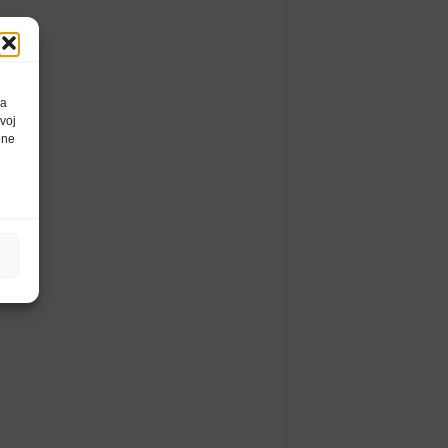
da
voj
ene