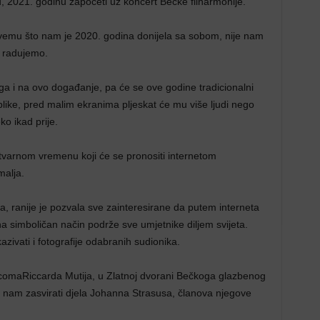
u, 2021. godinu započeti uz koncert Bečke filharmonije.
svemu što nam je 2020. godina donijela sa sobom, nije nam
e radujemo.
aga i na ovo događanje, pa će se ove godine tradicionalni
blike, pred malim ekranima pljeskat će mu više ljudi nego
ko ikad prije.
tvarnom vremenu koji će se pronositi internetom
malja.
ja, ranije je pozvala sve zainteresirane da putem interneta
 simboličan način podrže sve umjetnike diljem svijeta.
zivati i fotografije odabranih sudionika.
comaRiccarda Mutija, u Zlatnoj dvorani Bečkoga glazbenog
e nam zasvirati djela Johanna Strasusa, članova njegove