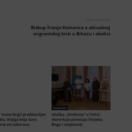
Sljedeći članak
Biskup Franjo Komarica o aktualnoj
migrantskoj krizi u Bihaću i okolici
Istaknuto
 Ivone Grgić predstavljen
Izložba „Simbioza“ u Tolisi:
elu: Knjiga koja čuva
Ikone koje povezuju čovjeka,
ne od zaborava
Boga i umjetnost