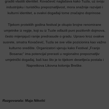
graditi vlastiti identitet. Kovačević naglašava kako Tuzla, uz svoju
industrijsku i turističku prepoznatljivost, mora snažnije razvijati i
kulturni identitet, a ovakvi događaji tome značajno doprinose.
Tijekom proteklih godina festival je okupio brojne renomirane
umjetnike iz regije, koji su iz Tuzle odlazili puni pozitivnih dojmova,
često mijenjajući ranije predrasude o gradu. Upravo kroz ovakve
susrete, smatra Kovačević, Tuzla se sve više pozicionira kao važno
kulturno središte. Organizatori vjeruju kako Festival „Franjo
Bosanac“ ima potencijal prerasti u regionalno prepoznatljiv
umjetnički događaj, baš kao što je to tijekom desetljeća postala i
Napretkova Likovna kolonija Breške.
Razgovarala: Maja Nikolić