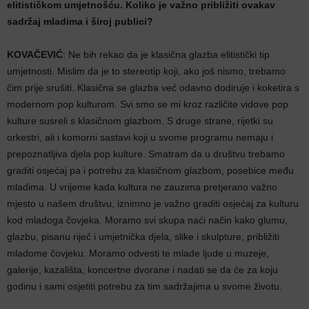
elitističkom umjetnošću. Koliko je važno približiti ovakav
sadržaj mladima i široj publici?
KOVAČEVIĆ
: Ne bih rekao da je klasična glazba elitistički tip
umjetnosti. Mislim da je to stereotip koji, ako još nismo, trebamo
čim prije srušiti. Klasična se glazba već odavno dodiruje i koketira s
modernom pop kulturom. Svi smo se mi kroz različite vidove pop
kulture susreli s klasičnom glazbom. S druge strane, rijetki su
orkestri, ali i komorni sastavi koji u svome programu nemaju i
prepoznatljiva djela pop kulture. Smatram da u društvu trebamo
graditi osjećaj pa i potrebu za klasičnom glazbom, posebice među
mladima. U vrijeme kada kultura ne zauzima pretjerano važno
mjesto u našem društvu, iznimno je važno graditi osjećaj za kulturu
kod mladoga čovjeka. Moramo svi skupa naći način kako glumu,
glazbu, pisanu riječ i umjetnička djela, slike i skulpture, približiti
mladome čovjeku. Moramo odvesti te mlade ljude u muzeje,
galerije, kazališta, koncertne dvorane i nadati se da će za koju
godinu i sami osjetiti potrebu za tim sadržajima u svome životu.