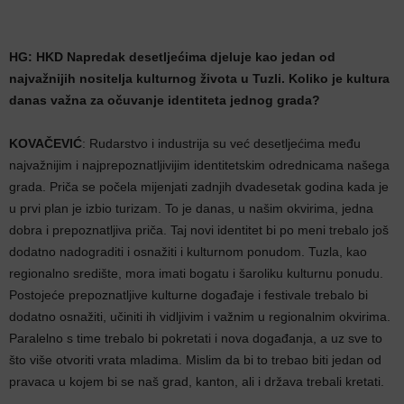
HG: HKD Napredak desetljećima djeluje kao jedan od
najvažnijih nositelja kulturnog života u Tuzli. Koliko je kultura
danas važna za očuvanje identiteta jednog grada?
KOVAČEVIĆ
: Rudarstvo i industrija su već desetljećima među
najvažnijim i najprepoznatljivijim identitetskim odrednicama našega
grada. Priča se počela mijenjati zadnjih dvadesetak godina kada je
u prvi plan je izbio turizam. To je danas, u našim okvirima, jedna
dobra i prepoznatljiva priča. Taj novi identitet bi po meni trebalo još
dodatno nadograditi i osnažiti i kulturnom ponudom. Tuzla, kao
regionalno središte, mora imati bogatu i šaroliku kulturnu ponudu.
Postojeće prepoznatljive kulturne događaje i festivale trebalo bi
dodatno osnažiti, učiniti ih vidljivim i važnim u regionalnim okvirima.
Paralelno s time trebalo bi pokretati i nova događanja, a uz sve to
što više otvoriti vrata mladima. Mislim da bi to trebao biti jedan od
pravaca u kojem bi se naš grad, kanton, ali i država trebali kretati.