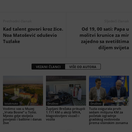
Prethodni članak
Sljedeći članak
Kad talent govori kroz žice.
Od 19, 00 sati: Papa u
Noa Matošević oduševio
molitvi krunice za mir
Tuzlake
zajedno sa svetištima
diljem svijeta
VEZANI ČLANCI
VIŠE OD AUTORA
Istaknuto
Društvo
Društvo
Vodimo vas u Muzej
Župljani Brežaka prikupili
Tuzla osigurala prvih
„Vrata Bosne“ u Tolisi.
1.111 KM u akciji MIVA,
sedam milijuna KM za
Mjesto gdje stoljeća
blagoslovljeni vozači i
početak izgradnje
povijesti i baštine i danas
vozila
gradskog vodovoda
žive
prema visinskim zonama