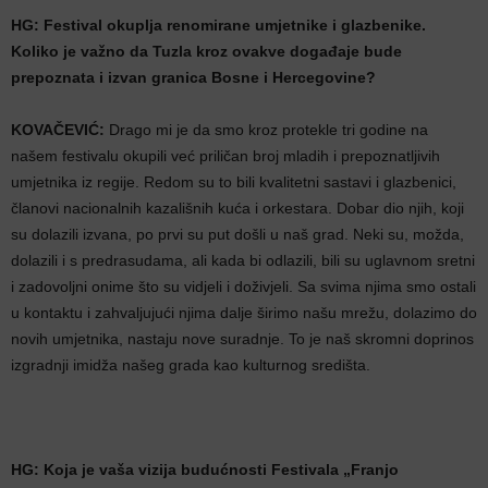
HG: Festival okuplja renomirane umjetnike i glazbenike.
Koliko je važno da Tuzla kroz ovakve događaje bude
prepoznata i izvan granica Bosne i Hercegovine?
KOVAČEVIĆ:
Drago mi je da smo kroz protekle tri godine na
našem festivalu okupili već priličan broj mladih i prepoznatljivih
umjetnika iz regije. Redom su to bili kvalitetni sastavi i glazbenici,
članovi nacionalnih kazališnih kuća i orkestara. Dobar dio njih, koji
su dolazili izvana, po prvi su put došli u naš grad. Neki su, možda,
dolazili i s predrasudama, ali kada bi odlazili, bili su uglavnom sretni
i zadovoljni onime što su vidjeli i doživjeli. Sa svima njima smo ostali
u kontaktu i zahvaljujući njima dalje širimo našu mrežu, dolazimo do
novih umjetnika, nastaju nove suradnje. To je naš skromni doprinos
izgradnji imidža našeg grada kao kulturnog središta.
HG: Koja je vaša vizija budućnosti Festivala „Franjo