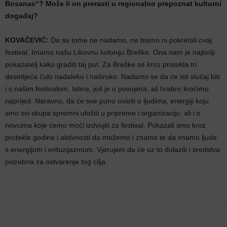
Bosanac“? Može li on prerasti u regionalno prepoznat kulturni
događaj?
KOVAČEVIĆ:
Da se tome ne nadamo, ne bismo ni pokretali ovaj
festival. Imamo našu Likovnu koloniju Breške. Ona nam je najbolji
pokazatelj kako graditi taj put. Za Breške se kroz protekla tri
desetljeća čulo nadaleko i naširoko. Nadamo se da će isti slučaj biti
i s našim festivalom. Istina, još je u povojima, ali hrabro kročimo
naprijed. Naravno, da će sve puno ovisiti o ljudima, energiji koju
smo svi skupa spremni uložiti u pripreme i organizaciju, ali i o
novcima koje ćemo moći izdvojiti za festival. Pokazali smo kroz
protekle godine i aktivnosti da možemo i znamo te da imamo ljude
s energijom i entuzijazmom. Vjerujem da će uz to dolaziti i sredstva
potrebna za ostvarenje tog cilja.