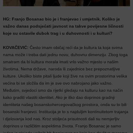
HG: Franjo Bosanac bio je i franjevac i umjetnik. Koliko je
važno danas podsjećati javnost na takve povijesne ličnosti
koje su ostavile dubok trag i u duhovnosti i u kulturi?
KOVAČEVIĆ:
Često imam običaj reći da je kultura ta koja svima
nama može i treba dati jednu novu, duhovnu dimenziju. Zbog toga
smatram da bi kultura morala imati vrlo važno mjesto u našim
životima. Nema države, naroda ili zajednice bez prepoznatljive
kulture. Ukoliko biste pitali ljude koji žive na ovim prostorima velika
većina bi se složila da im je sve ovo nabrojano jako važno.
Međutim, svjedoci smo da rijetki gledaju na kulturu kao na način
kako graditi vlastiti identitet. Ako je itko dao doprinos gradnji
identiteta našeg bosanskohercegovačkog prostora, onda su to bili
bosanski franjevci. Institucija je to s najduljim kontinuitetom trajanja
i djelovanja kod nas. Kroz stoljeća prisutnosti dali su nemjerljiv
doprinos u različitim aspektima života. Franjo Bosanac je samo
jedan iz plejade važnih bh franjevaca na koje kao društvo moramo