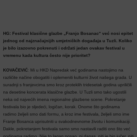
HG: Festival klasične glazbe „Franjo Bosanac“ već nosi epitet
jednog od najznačajnijih umjetničkih događaja u Tuzli. Koliko
je bilo izazovno pokrenuti i održati jedan ovakav festival u
vremenu kada kultura često nije prioritet?
KOVAČEVIĆ
: Mi u HKD Napredak već godinama nastojimo na
različite načine obogatiti i oplemeniti kulturni život našega grada. U
suradnji s franjevcima smo kroz proteklih tridesetak godina upriličili
na desetine koncerata klasične glazbe. U Tuzli smo tako ugostili
neka od najvećih imena regionalne glazbene scene. Pokretanje
festivala bio je sljedeći, logičan, korak. Onome što godinama
radimo željeli smo dati formu, a kroz ime festivala, željeli smo ime
Franje Bosanca uprisutniti u svakodnevnome životu i komunikaciji.
Dakle, pokretanjem festivala samo smo nastavili raditi ono što već
godinama radimo. Nije to lagan posao, ni danas, niti je bio jučer, niti