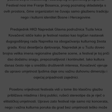
Festival nosi ime Franje Bosanca, prvog poznatog skladatelja s
ovih prostora, čime organizatori ne čuvaju samo glazbenu tradiciju
nego i kulturni identitet Bosne i Hercegovine.
Predsjednik HKD Napredak Glavna podružnica Tuzla Ivica
Kovačević ističe kako je festival nastao kao logičan nastavak
dugogodišnjeg rada Napretka na obogaćivanju kulturnog života
grada. Kroz desetljeća djelovanja, Napredak je u Tuzlu doveo
brojna velika imena regionalne glazbene scene, a festival je toj priči
dao dodatnu snagu, prepoznatljivost i kontinuitet. Iako kultura
danas često nije u središtu društvenih interesa, Kovačević vjeruje
da upravo umjetnost ljudima daje onu važnu duhovnu dimenziju i
osjećaj pripadnosti zajednici.
Posebnu vrijednost festivala vidi u tome što klasičnu glazbu
približava mladima i široj publici, rušeći stereotipe da je riječ o
elitističkoj umjetnosti. Upravo zato festival nije samo niz koncerata,
nego i važna kulturna poruka da grad bez umjetnosti teško može