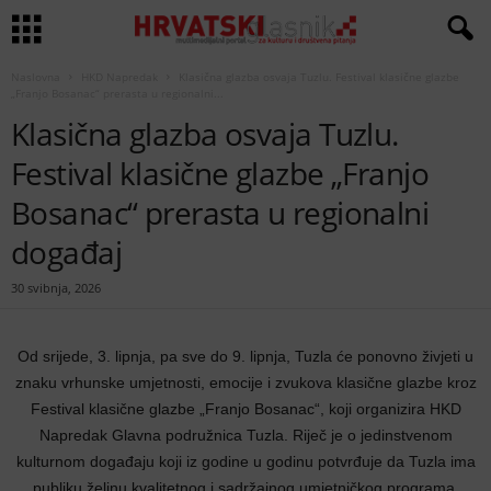
Naslovna
HKD Napredak
Klasična glazba osvaja Tuzlu. Festival klasične glazbe
„Franjo Bosanac“ prerasta u regionalni...
Klasična glazba osvaja Tuzlu.
Festival klasične glazbe „Franjo
Bosanac“ prerasta u regionalni
događaj
30 svibnja, 2026
Od srijede, 3. lipnja, pa sve do 9. lipnja, Tuzla će ponovno živjeti u
znaku vrhunske umjetnosti, emocije i zvukova klasične glazbe kroz
Festival klasične glazbe „Franjo Bosanac“, koji organizira HKD
Napredak Glavna podružnica Tuzla. Riječ je o jedinstvenom
kulturnom događaju koji iz godine u godinu potvrđuje da Tuzla ima
publiku željnu kvalitetnog i sadržajnog umjetničkog programa.