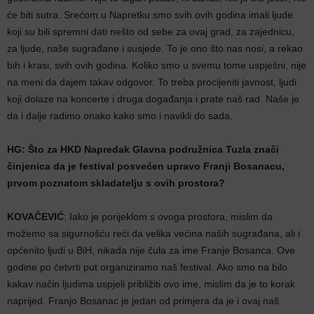
će biti sutra. Srećom u Napretku smo svih ovih godina imali ljude
koji su bili spremni dati nešto od sebe za ovaj grad, za zajednicu,
za ljude, naše sugrađane i susjede. To je ono što nas nosi, a rekao
bih i krasi, svih ovih godina. Koliko smo u svemu tome uspješni, nije
na meni da dajem takav odgovor. To treba procijeniti javnost, ljudi
koji dolaze na koncerte i druga događanja i prate naš rad. Naše je
da i dalje radimo onako kako smo i navikli do sada.
HG: Što za HKD Napredak Glavna podružnica Tuzla znači
činjenica da je festival posvećen upravo Franji Bosanacu,
prvom poznatom skladatelju s ovih prostora?
KOVAČEVIĆ
: Iako je porijeklom s ovoga prostora, mislim da
možemo sa sigurnošću reći da velika većina naših sugrađana, ali i
općenito ljudi u BiH, nikada nije čula za ime Franje Bosanca. Ove
godine po četvrti put organiziramo naš festival. Ako smo na bilo
kakav način ljudima uspjeli približiti ovo ime, mislim da je to korak
naprijed. Franjo Bosanac je jedan od primjera da je i ovaj naš