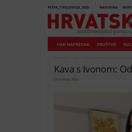
PETAK, 7 KOLOVOZA, 2026
NASLOVNA
KONT
H
r
v
a
t
HKD NAPREDAK
DRUŠTVO
KUL
s
k
i
Naslovna
Blog
Kava s Ivonom: Od osam do šesn
G
Kava s Ivonom: O
l
a
21 svibnja, 2025
s
n
i
k