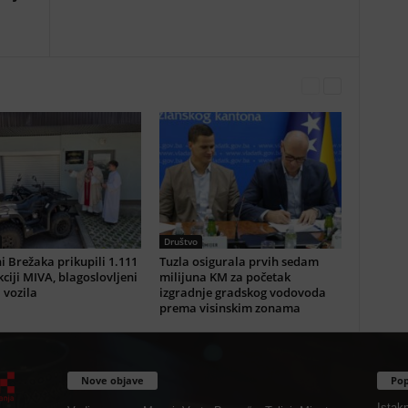
Društvo
i Brežaka prikupili 1.111
Tuzla osigurala prvih sedam
ciji MIVA, blagoslovljeni
milijuna KM za početak
i vozila
izgradnje gradskog vodovoda
prema visinskim zonama
Nove objave
Pop
Istak