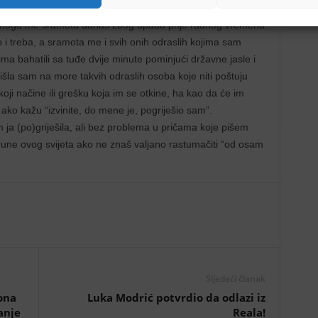
rknutu tokom slobodnih minuta koje doslovno moramo otimati
 Mnogo me sramota danas zbog upada prije radnog vremena
o i treba, a sramota me i svih onih odraslih kojima sam
ečima bahatili sa tuđe dvije minute pominjući državne jasle i
aišla sam na more takvih odraslih osoba koje niti poštuju
koji načine ili grešku koja im se otkine, ha kao da će im
 ako kažu “izvinite, do mene je, pogriješio sam”.
 ja (po)griješila, ali bez problema u pričama koje pišem
krune ovog svijeta ako ne znaš valjano rastumačiti “od osam
Sljedeći članak
ona
Luka Modrić potvrdio da odlazi iz
anje
Reala!