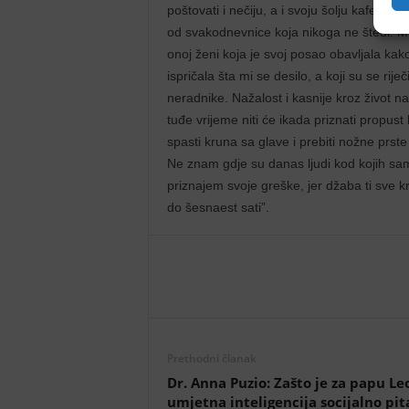
poštovati i nečiju, a i svoju šolju kafe s
od svakodnevnice koja nikoga ne štedi.
onoj ženi koja je svoj posao obavljala kak
ispričala šta mi se desilo, a koji su se rij
neradnike. Nažalost i kasnije kroz život n
tuđe vrijeme niti će ikada priznati propust 
spasti kruna sa glave i prebiti nožne prste
Ne znam gdje su danas ljudi kod kojih sam
priznajem svoje greške, jer džaba ti sve 
do šesnaest sati”.
Prethodni članak
Dr. Anna Puzio: Zašto je za papu Le
umjetna inteligencija socijalno pit