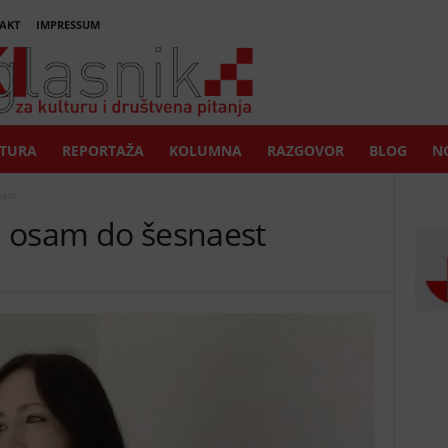
AKT
IMPRESSUM
TURA
REPORTAŽA
KOLUMNA
RAZGOVOR
BLOG
NO
aest
d osam do šesnaest