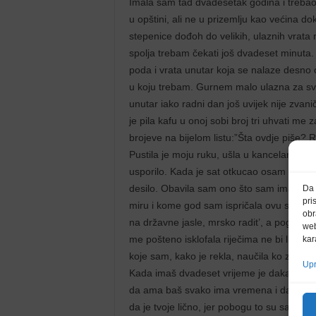
Imala sam tad dvadesetak godina i trebao m
u opštini, ali ne u prizemlju kao većina 
stepenice dođoh do velikih, ulaznih vrata
spolja trebam čekati još dvadeset minuta. 
poda i vrata unutar koja se nalaze desno od
u koju trebam. Gurnem malo ulazna za svak
unutar iako radni dan još uvijek nije zva
je pila kafu u onoj sobi broj tri uhvati me 
brojeve na bijelom listu:”Šta ovdje piše?
Pustila je moju ruku, ušla u kancelariju i na
usporilo. Kada je sat otkucao osam ušla s
desilo. Obavila sam ono što sam imala za 
Da 
pri
miru i kome god sam ispričala ovu situacij
obr
na državne jasle, mrsko radit’, a pogača 
web
me pošteno isklofala riječima ne bi li iz
kar
koje sam, kako je rekla, naučila ko zna gd
Upr
Kada imaš dvadeset vrijeme je dakako ralet
da ama baš svako ima vremena i da je sas
da je tvoje lično, jer pobogu to su samo dv