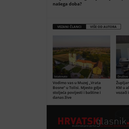
našega doba?
VEZANI ČLANCI
VIŠE OD AUTORA
Istaknuto
Društvo
Vodimo vas u Muzej „Vrata
Župljan
Bosne“ u Tolisi. Mjesto gdje
KM u ak
stoljeća povijesti i baštine i
vozači 
danas žive