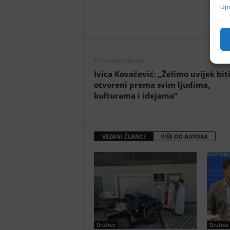
Upr
Prethodni članak
Ivica Kovačević: „Želimo uvijek bit
otvoreni prema svim ljudima,
kulturama i idejama“
VEZANI ČLANCI
VIŠE OD AUTORA
Društvo
Društvo