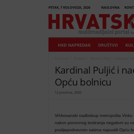
PETAK, 7 KOLOVOZA, 2026
NASLOVNA
KONT
H
r
v
a
t
HKD NAPREDAK
DRUŠTVO
KUL
s
k
i
Naslovna
Društvo
Kardinal Puljić i nadbiskup Vu
G
Kardinal Puljić i n
l
a
Opću bolnicu
s
n
12 prosinca, 2020
i
k
Vrhbosanski nadbiskup metropolita Vinko 
nakon ponovnog testiranja negativni su na
poslijepodnevnim satima napustili Opću b