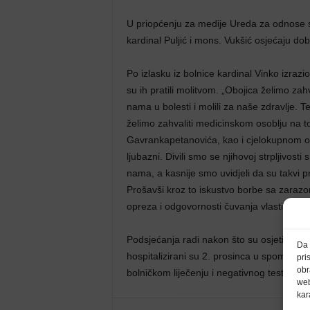
U priopćenju za medije Ureda za odnose 
kardinal Puljić i mons. Vukšić osjećaju dob
Po izlasku iz bolnice kardinal Vinko izrazi
su ih pratili molitvom. „Obojica želimo zah
nama u bolesti i molili za naše zdravlje. 
želimo zahvaliti medicinskom osoblju na 
Gavrankapetanovića, kao i cjelokupnom oso
ljubazni. Divili smo se njihovoj strpljivost
nama, a kasnije smo uvidjeli da su takvi p
Prošavši kroz to iskustvo borbe sa zaraz
opreza i odgovornosti čuvanja vlastitog i 
Podsjećanja radi nakon što su osjetili simp
Da 
hospitalizirani su 2. prosinca u spomenu
pri
obr
bolničkom liječenju i negativnog testa napu
web
kar