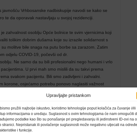
s javnošću Vrhbosanske nadbiskupije navodi se kako se
ro te da oporavak nastavljaju u svojoj rezidenciji.
o je zahvalnost osoblju Opće bolnice te svim vjernicima koji
valiti tolikim dobrim dušama koje su izrazile solidarnost s
Te su molitve bile snaga na putu borbe sa zarazom. Zatim
tom odjelu COVID-19, počevši od dr.
blju. Ne samo da su bili profesionalni nego humani i vrlo
i s pacijentima. U prvi mah smo mislili da su takvi prema
rema svakom pacijentu. Bili smo zadivljeni i zahvalni.
om korone, osjećamo potrebu ponovo naglasiti važnost
tuđeg zdravlja“, poručio je vrhbosanski nadbiskup.
Upravljajte pristankom
tome te pozitivnih testova kardinal Puljić i nadbiskup Vukšić
bismo pružili najbolje iskustvo, koristimo tehnologije poput kolačića za čuvanje i/ili
tu zdravstvenu ustanovu. Nakon 10-ak dana provedenih na
stup informacijama o uređaju. Suglasnost s ovim tehnologijama će nam omogućiti 
ađujemo podatke kao što su ponašanje pri pregledavanju ili jedinstveni ID-ovi na o
stili Opću bolnicu.
 stranici. Nepristanak ili povlačenje suglasnosti može negativno utjecati na određ
akteristike i funkcije.