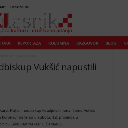
AKT
IMPRESSUM
TURA
REPORTAŽA
KOLUMNA
RAZGOVOR
BLOG
NO
kšić napustili Opću bolnicu
adbiskup Vukšić napustili
kard. Puljić i nadbiskup koadjutor mons. Tomo Vukšić
 koronavirus te su u subotu, 12. prosinca u
olnicu „Abdulah Nakaš“ u Sarajevu.