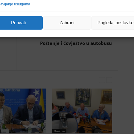
avljanje uslugama
Prihvati
Zabrani
Pogledaj postavke
Sljedeći članak
i
Poštenje i čovještvo u autobusu
Društvo