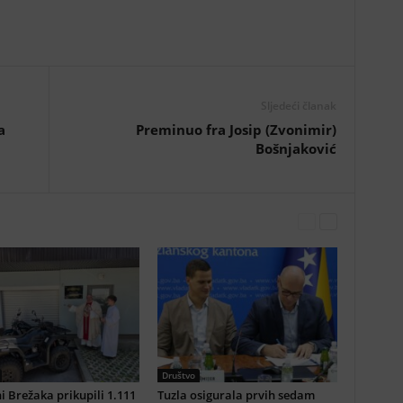
Sljedeći članak
a
Preminuo fra Josip (Zvonimir)
Bošnjaković
Društvo
i Brežaka prikupili 1.111
Tuzla osigurala prvih sedam