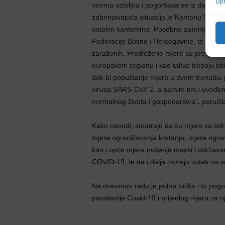
Upr
veoma ozbiljna i pogoršava se iz dana u d
zabrinjavajuća situacija je Kantonu Sarajev
ostalim kantonima. Posebno zabrinjavaju p
Federacije Bosne i Hercegovine, te činjeni
zaraženih. Predložene mjere su preventivno
europskom regionu i kao takve trebaju bit
dok bi popuštanje mjera u ovom trenutku p
virusa SARS-CoY-2, a samim tim i uvođenje 
normalnog života i gospodarstva”
,
poručila
Kako navodi, smatraju da su mjere za odr
mjere ograničavanja kretanja, mjere ogra
kao i opće mjere nošenje maski i održavanj
COVID-19, te da i dalje moraju ostati na s
Na dnevnom redu je jedna točka i to pogor
pandemije Covid-19 i prijedlog mjera za nj