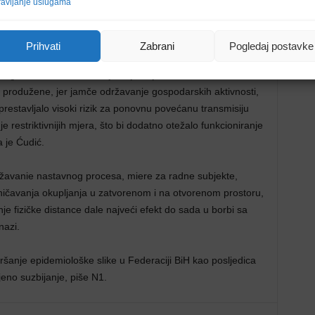
avljanje uslugama
an, te ima tendenciju daljnjeg pogoršanja. Naročito
o, ali znatan rast broja zaraženih je primjećen i u svim
odatci o popunjenosti bolničkih kapaciteta širom
Prihvati
Zabrani
Pogledaj postavke
cu da se očekuje i veći priliv pacijenata ozbirom na broj
g karaktera, te su i dalje najmanje restriktivne u
i produžene, jer jamče održavanje gospodarskih aktivnosti,
restavljalo visoki rizik za ponovnu povećanu transmisiju
restriktivnijih mjera, što bi dodatno otežalo funkcioniranje
 je Ćudić.
žavanie nastavnog procesa, miere za radne subjekte,
ničavanja okupljanja u zatvorenom i na otvorenom prostoru,
e fizičke distance dale najveći efekt do sada u borbi sa
nazi.
šanje epidemiološke slike u Federaciji BiH kao posljedica
eno suzbijanje, piše N1.