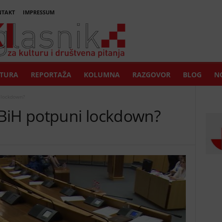
TAKT
IMPRESSUM
TURA
REPORTAŽA
KOLUMNA
RAZGOVOR
BLOG
NO
 lockdown?
BiH potpuni lockdown?