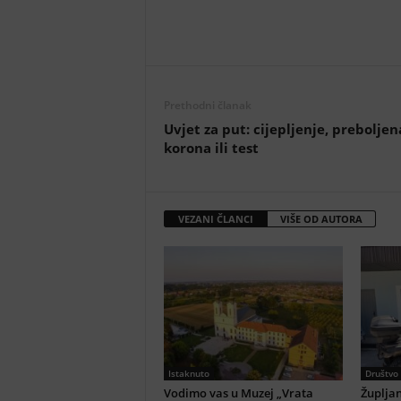
Prethodni članak
Uvjet za put: cijepljenje, preboljen
korona ili test
VEZANI ČLANCI
VIŠE OD AUTORA
Istaknuto
Društvo
Vodimo vas u Muzej „Vrata
Župljan