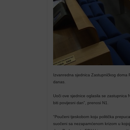
Izvanredna sjednica Zastupničkog doma P
danas.
Uoči ove sjednice oglasila se zastupnica
biti povijesni dan”, prenosi N1.
“Poučeni tjeskobom koju politička prepucav
suočeni sa nezapamćenom krizom u kojoj n