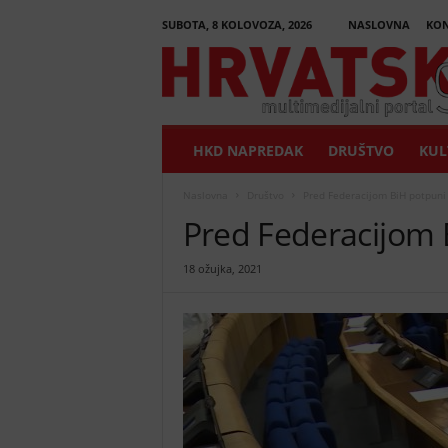
SUBOTA, 8 KOLOVOZA, 2026
NASLOVNA
KON
H
r
v
a
t
HKD NAPREDAK
DRUŠTVO
KUL
s
k
i
Naslovna
Društvo
Pred Federacijom BiH potpuni
G
Pred Federacijom 
l
a
18 ožujka, 2021
s
n
i
k