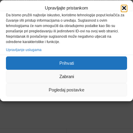
do 30. rujna 2025. godine. Natječaj će biti objavljen 15. listopada
Upravljajte pristankom
2025. godine, a rok za podnošenje prijava je 31. listopada 2025.
Da bismo pružili najbolje iskustvo, koristimo tehnologije poput kolačića za
godine.
čuvanje i/ili pristup informacijama o uređaju. Suglasnost s ovim
tehnologijama će nam omogućiti da obrađujemo podatke kao što su
ponašanje pri pregledavanju ili jedinstveni ID-ovi na ovoj web stranici.
Posebna pažnja posvećena je pripremama za 72. Glavnu
Nepristanak ili povlačenje suglasnosti može negativno utjecati na
izvještajnu Skupštinu HKD Napredak, koja će se održati u subotu,
određene karakteristike i funkcije.
25. listopada 2025. godine. Riječ je o najvažnijem godišnjem
Upravljanje uslugama
okupljanju unutar Društva, tijekom kojeg se razmatraju ključni
Prihvati
dokumenti, izvješća i planovi za buduće djelovanje, ali se i donose
odluke od strateškog značaja za cijelu organizaciju. Skupština je
Zabrani
također vrijedna prilika za međusobnu suradnju, razmjenu
iskustava i jačanje zajedništva članova podružnica i udruga iz
Pogledaj postavke
Bosne i Hercegovine, Hrvatske i inozemstva.