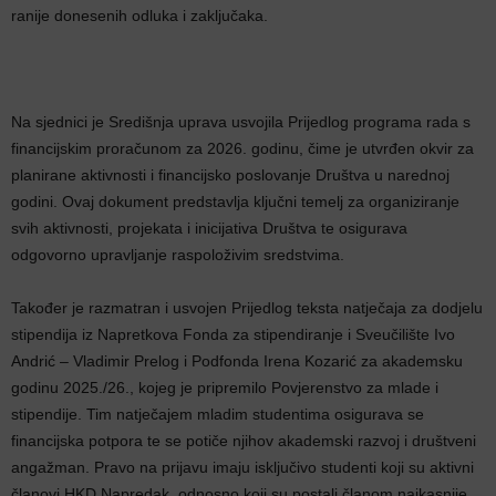
ranije donesenih odluka i zaključaka.
Na sjednici je Središnja uprava usvojila Prijedlog programa rada s
financijskim proračunom za 2026. godinu, čime je utvrđen okvir za
planirane aktivnosti i financijsko poslovanje Društva u narednoj
godini. Ovaj dokument predstavlja ključni temelj za organiziranje
svih aktivnosti, projekata i inicijativa Društva te osigurava
odgovorno upravljanje raspoloživim sredstvima.
Također je razmatran i usvojen Prijedlog teksta natječaja za dodjelu
stipendija iz Napretkova Fonda za stipendiranje i Sveučilište Ivo
Andrić – Vladimir Prelog i Podfonda Irena Kozarić za akademsku
godinu 2025./26., kojeg je pripremilo Povjerenstvo za mlade i
stipendije. Tim natječajem mladim studentima osigurava se
financijska potpora te se potiče njihov akademski razvoj i društveni
angažman. Pravo na prijavu imaju isključivo studenti koji su aktivni
članovi HKD Napredak, odnosno koji su postali članom najkasnije