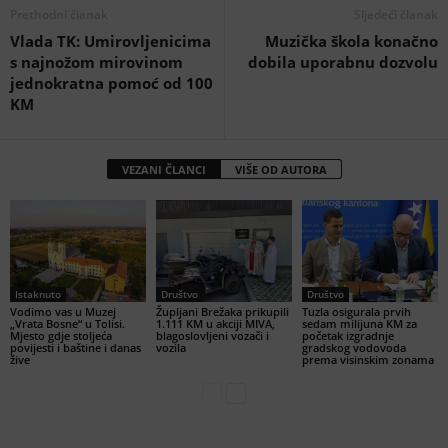
Prethodni članak
Sljedeći članak
Vlada TK: Umirovljenicima
Muzička škola konačno
s najnožom mirovinom
dobila uporabnu dozvolu
jednokratna pomoć od 100
KM
VEZANI ČLANCI
VIŠE OD AUTORA
Istaknuto
Društvo
Društvo
Vodimo vas u Muzej
Župljani Brežaka prikupili
Tuzla osigurala prvih
„Vrata Bosne“ u Tolisi.
1.111 KM u akciji MIVA,
sedam milijuna KM za
Mjesto gdje stoljeća
blagoslovljeni vozači i
početak izgradnje
povijesti i baštine i danas
vozila
gradskog vodovoda
žive
prema visinskim zonama