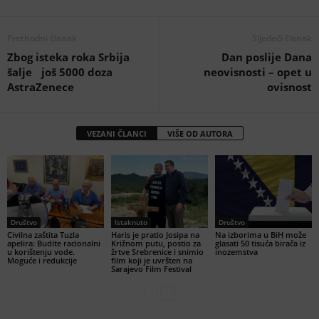
Prethodni članak
Sljedeći članak
Zbog isteka roka Srbija
Dan poslije Dana
šalje još 5000 doza
neovisnosti – opet u
AstraZenece
ovisnost
VEZANI ČLANCI
VIŠE OD AUTORA
Društvo
Istaknuto
Društvo
Civilna zaštita Tuzla
Haris je pratio Josipa na
Na izborima u BiH može
apelira: Budite racionalni
Križnom putu, postio za
glasati 50 tisuća birača iz
u korištenju vode.
žrtve Srebrenice i snimio
inozemstva
Moguće i redukcije
film koji je uvršten na
Sarajevo Film Festival