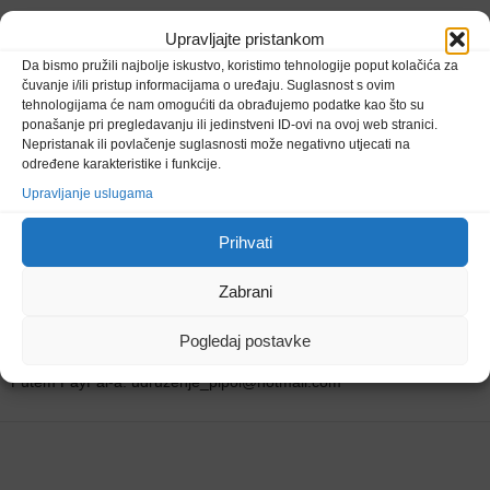
da kupovinom maskica makar malo pomažemo toj djeci u Napretku
Upravljajte pristankom
je bio odmah prihvačen“, ispričala nam je Božana Vilušić Tomić,
Da bismo pružili najbolje iskustvo, koristimo tehnologije poput kolačića za
predsjednica HKDNapredak Lukavac.
čuvanje i/ili pristup informacijama o uređaju. Suglasnost s ovim
tehnologijama će nam omogućiti da obrađujemo podatke kao što su
ponašanje pri pregledavanju ili jedinstveni ID-ovi na ovoj web stranici.
Nepristanak ili povlačenje suglasnosti može negativno utjecati na
U kampanju koju provodi PIPOL mogu se svi uključiti i pomoći poput
određene karakteristike i funkcije.
napretkovaca iz Lukavca:
Upravljanje uslugama
Kupovinom maske za lice u iznosu od 5.00 KM.
Prihvati
Pozivom na humanitarni broj 090 291 006 – donirate 2 KM.
Zabrani
Uplatom donacije na račun broj 33863 022 0084 3330
Pogledaj postavke
Putem PayPal-a: udruzenje_pipol@hotmail.com