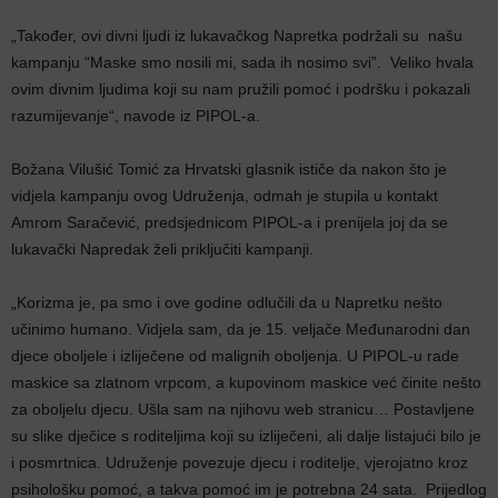
„Također, ovi divni ljudi iz lukavačkog Napretka podržali su našu
kampanju “Maske smo nosili mi, sada ih nosimo svi”. Veliko hvala
ovim divnim ljudima koji su nam pružili pomoć i podršku i pokazali
razumijevanje“, navode iz PIPOL-a.
Božana Vilušić Tomić za Hrvatski glasnik ističe da nakon što je
vidjela kampanju ovog Udruženja, odmah je stupila u kontakt
Amrom Saračević, predsjednicom PIPOL-a i prenijela joj da se
lukavački Napredak želi priključiti kampanji.
„Korizma je, pa smo i ove godine odlučili da u Napretku nešto
učinimo humano. Vidjela sam, da je 15. veljače Međunarodni dan
djece oboljele i izliječene od malignih oboljenja. U PIPOL-u rade
maskice sa zlatnom vrpcom, a kupovinom maskice već činite nešto
za oboljelu djecu. Ušla sam na njihovu web stranicu… Postavljene
su slike dječice s roditeljima koji su izliječeni, ali dalje listajući bilo je
i posmrtnica. Udruženje povezuje djecu i roditelje, vjerojatno kroz
psihološku pomoć, a takva pomoć im je potrebna 24 sata. Prijedlog