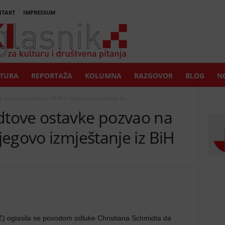
TAKT
IMPRESSUM
TURA
REPORTAŽA
KOLUMNA
RAZGOVOR
BLOG
NO
pozvao na reformu OHR-a i njegovo izmještanje iz...
tove ostavke pozvao na
egovo izmještanje iz BiH
) oglasila se povodom odluke Christiana Schmidta da