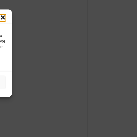
da
voj
ene