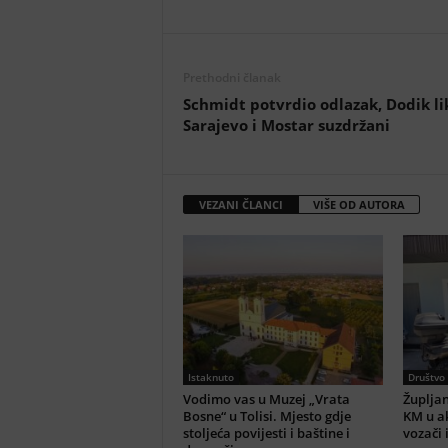
Prethodni članak
Schmidt potvrdio odlazak, Dodik li
Sarajevo i Mostar suzdržani
VEZANI ČLANCI
VIŠE OD AUTORA
Istaknuto
Društvo
Vodimo vas u Muzej „Vrata
Župljan
Bosne“ u Tolisi. Mjesto gdje
KM u ak
stoljeća povijesti i baštine i
vozači 