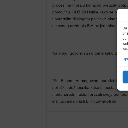
procesima moraju konačno preuzeti potpu
domovinu. HDZ BiH ističe kako se potrebni
unutarnjim dijalogom političkih aktera, 
ustavnog uređenja BiH uz jednakopravnost s
Da 
pri
obr
web
kar
Na kraju, govorili su i o tome kako BiH m
Upr
“Put Bosne i Hercegovine mora biti samost
političkih dužnosnika kako bi postala stabi
međunarodni faktori pružati svoju pomoć, ali
institucijama vlasti BiH”, zaključili su.