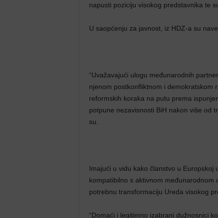
napusti poziciju visokog predstavnika te s
U saopćenju za javnost, iz HDZ-a su navel
“Uvažavajući ulogu međunarodnih partnera 
njenom postkonfliktnom i demokratskom ra
reformskih koraka na putu prema ispunjenju 
potpune nezavisnosti BiH nakon više od tr
su.
Imajući u vidu kako članstvo u Europskoj uni
kompatibilno s aktivnom međunarodnom ulo
potrebnu transformaciju Ureda visokog pre
“Domaći i legitimno izabrani dužnosnici ko