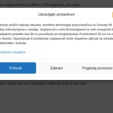
nu odgovornost za Bosnu i Hercegovinu, za svoju
 iskoraci mogu postići samo sistemskim i konstruktivnim
Upravljajte pristankom
međusobnim povjerenjem i uvažavanjem te poštivanjem
vih konstitutivnih naroda”, naglasili su.
bismo pružili najbolje iskustvo, koristimo tehnologije poput kolačića za čuvanje i/ili
stup informacijama o uređaju. Suglasnost s ovim tehnologijama će nam omogućiti 
ađujemo podatke kao što su ponašanje pri pregledavanju ili jedinstveni ID-ovi na o
 stranici. Nepristanak ili povlačenje suglasnosti može negativno utjecati na određ
akteristike i funkcije.
ora samostalno donositi odluke.
avljanje uslugama
Prihvati
Zabrani
Pogledaj postavke
alno i suvereno izgrađen od strane njezinih stanovnika i
lna i sigurna zemlja, perspektivne budućnosti, u kojoj će
 u kojoj više neće postojati institucije koje bi bile nad