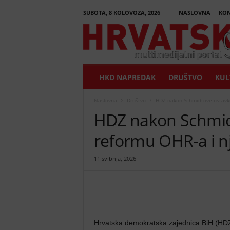
SUBOTA, 8 KOLOVOZA, 2026
NASLOVNA
KON
H
r
v
a
t
HKD NAPREDAK
DRUŠTVO
KUL
s
k
i
Naslovna
Društvo
HDZ nakon Schmidtove ostavke 
G
HDZ nakon Schmid
l
a
reformu OHR-a i nj
s
n
11 svibnja, 2026
i
k
Hrvatska demokratska zajednica BiH (HDZ