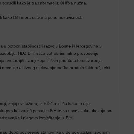
u poručili kako je transformacija OHR-a nužna.
i kako BiH mora ostvariti punu nezavisnost.
u potpori stabilnosti i razvoju Bosne i Hercegovine u
zdoblju, HDZ BiH ističe potrebnim hitno provođenje
unutarnjih i vanjskopolitičkih prioriteta te ostvarenja
i decenije aktivnog djelovanja međunarodnih faktora”, rekli
ji, kojoj svi težimo, iz HDZ-a ističu kako to nije
gom kakva još postoji u BiH te su naveli kako ukazuju na
dstavnika i njegovo izmještanje iz BiH.
ji su dobili povjerenje stanovnika u demokratskim izbornim