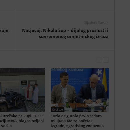
Sljedeći članak
kuje,
Natječaj: Nikola Šop – dijalog prošlosti i
suvremenog umjetničkog izraza
Društvo
i Brežaka prikupili 1.111
Tuzla osigurala prvih sedam
ciji MIVA, blagoslovljeni
milijuna KM za početak
i vozila
izgradnje gradskog vodovoda