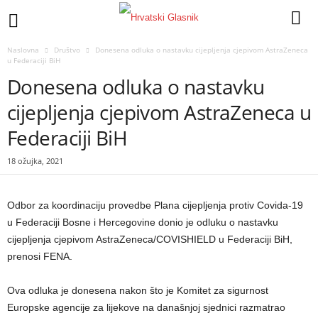
Naslovna
Društvo
Donesena odluka o nastavku cijepljenja cjepivom AstraZeneca
u Federaciji BiH
Donesena odluka o nastavku
cijepljenja cjepivom AstraZeneca u
Federaciji BiH
18 ožujka, 2021
Odbor za koordinaciju provedbe Plana cijepljenja protiv Covida-19
u Federaciji Bosne i Hercegovine donio je odluku o nastavku
cijepljenja cjepivom AstraZeneca/COVISHIELD u Federaciji BiH,
prenosi FENA.
Ova odluka je donesena nakon što je Komitet za sigurnost
Europske agencije za lijekove na današnjoj sjednici razmatrao