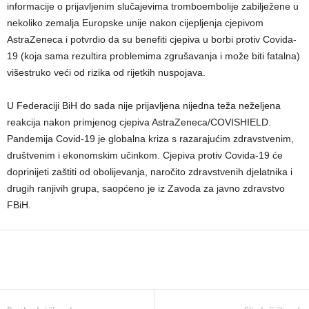
informacije o prijavljenim slučajevima tromboembolije zabilježene u
nekoliko zemalja Europske unije nakon cijepljenja cjepivom
AstraZeneca i potvrdio da su benefiti cjepiva u borbi protiv Covida-
19 (koja sama rezultira problemima zgrušavanja i može biti fatalna)
višestruko veći od rizika od rijetkih nuspojava.
U Federaciji BiH do sada nije prijavljena nijedna teža neželjena
reakcija nakon primjenog cjepiva AstraZeneca/COVISHIELD.
Pandemija Covid-19 je globalna kriza s razarajućim zdravstvenim,
društvenim i ekonomskim učinkom. Cjepiva protiv Covida-19 će
doprinijeti zaštiti od obolijevanja, naročito zdravstvenih djelatnika i
drugih ranjivih grupa, saopćeno je iz Zavoda za javno zdravstvo
FBiH.