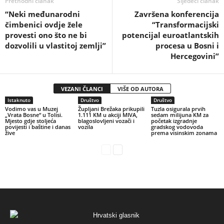
Prethodni članak
Sljedeći članak
“Neki međunarodni
Završena konferencija
čimbenici ovdje žele
“Transformacijski
provesti ono što ne bi
potencijal euroatlantskih
dozvolili u vlastitoj zemlji”
procesa u Bosni i
Hercegovini”
VEZANI ČLANCI
VIŠE OD AUTORA
Istaknuto
Društvo
Društvo
Vodimo vas u Muzej
Župljani Brežaka prikupili
Tuzla osigurala prvih
„Vrata Bosne“ u Tolisi.
1.111 KM u akciji MIVA,
sedam milijuna KM za
Mjesto gdje stoljeća
blagoslovljeni vozači i
početak izgradnje
povijesti i baštine i danas
vozila
gradskog vodovoda
žive
prema visinskim zonama