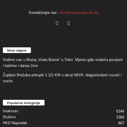
Kontaktirajte nas:
info@hrvatskiglasnik.ba
Nove objave
Vodimo vas u Muzej „Vrata Bosne“ u Tolisi. Mjesto gdje stoljeća povijesti
i baštine i danas žive
Župljani Brežaka prikupili 1.111 KM u akciji MIVA, blagoslovljeni vozači i
vozila
Popularne kategorije
Istaknuto
6344
Društvo
3384
HKD Napredak
897