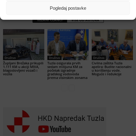
Hollywoodu
Pogledaj postavke
VEZANI ČLANCI
VIŠE OD AUTORA
Društvo
Društvo
Društvo
Župljani Brežaka prikupili
Tuzla osigurala prvih
Civilna zaštita Tuzla
1.111 KM u akciji MIVA,
sedam milijuna KM za
apelira: Budite racionalni
blagoslovljeni vozači i
početak izgradnje
u korištenju vode.
vozila
gradskog vodovoda
Moguće i redukcije
prema visinskim zonama