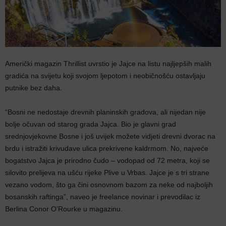
Američki magazin Thrillist uvrstio je Jajce na listu najljepših malih
gradića na svijetu koji svojom ljepotom i neobičnošću ostavljaju
putnike bez daha.
“Bosni ne nedostaje drevnih planinskih gradova, ali nijedan nije
bolje očuvan od starog grada Jajca. Bio je glavni grad
srednjovjekovne Bosne i još uvijek možete vidjeti drevni dvorac na
brdu i istražiti krivudave ulica prekrivene kaldrmom. No, najveće
bogatstvo Jajca je prirodno čudo – vodopad od 72 metra, koji se
silovito prelijeva na ušću rijeke Plive u Vrbas. Jajce je s tri strane
vezano vodom, što ga čini osnovnom bazom za neke od najboljih
bosanskih raftinga”, naveo je freelance novinar i prevodilac iz
Berlina Conor O’Rourke u magazinu.