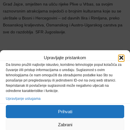
Grad Jajce, smješten na ušću rijeke Plive u Vrbas, sa svojim
raznovrsnim atrakcijama svjedoči o brojnim kulturama koje su se
ukrštale u Bosni i Hercegovini – od davnih Ilira i Rimljana, preko
Bosanskog kraljevstva, Osmanskog i Austro-Ugarskog carstva pa
sve do razdoblja SFR Jugoslavije.
Upravljajte pristankom
Da bismo pružili najbolje iskustvo, koristimo tehnologije poput kolačića za
čuvanje i/ili pristup informacijama o uređaju. Suglasnost s ovim
tehnologijama će nam omogućiti da obrađujemo podatke kao što su
ponašanje pri pregledavanju ili jedinstveni ID-ovi na ovoj web stranici.
Nepristanak ili povlačenje suglasnosti može negativno utjecati na
određene karakteristike i funkcije.
Upravljanje uslugama
Prethodni članak
Sljedeći članak
Nova američka vanjska
Jasmila Žbanić na listi
Prihvati
politika
svjetskih rediteljica koje
utiru put ženama u
Zabrani