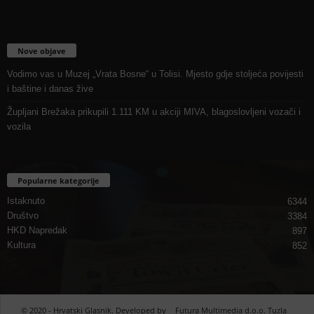
Nove objave
Vodimo vas u Muzej „Vrata Bosne“ u Tolisi. Mjesto gdje stoljeća povijesti
i baštine i danas žive
Župljani Brežaka prikupili 1.111 KM u akciji MIVA, blagoslovljeni vozači i
vozila
Popularne kategorije
Istaknuto
6344
Društvo
3384
HKD Napredak
897
Kultura
852
© 2020 - Hrvatski Glasnik. Developed by
Futura Multimedia d.o.o. Tuzla