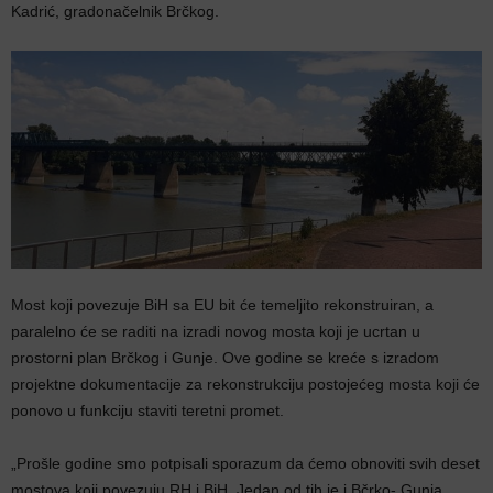
Kadrić, gradonačelnik Brčkog.
Most koji povezuje BiH sa EU bit će temeljito rekonstruiran, a
paralelno će se raditi na izradi novog mosta koji je ucrtan u
prostorni plan Brčkog i Gunje. Ove godine se kreće s izradom
projektne dokumentacije za rekonstrukciju postojećeg mosta koji će
ponovo u funkciju staviti teretni promet.
„Prošle godine smo potpisali sporazum da ćemo obnoviti svih deset
mostova koji povezuju RH i BiH. Jedan od tih je i Bčrko- Gunja.