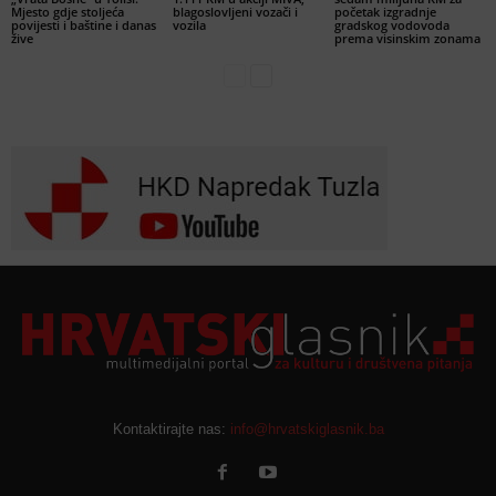
Mjesto gdje stoljeća
blagoslovljeni vozači i
početak izgradnje
povijesti i baštine i danas
vozila
gradskog vodovoda
žive
prema visinskim zonama
Kontaktirajte nas:
info@hrvatskiglasnik.ba