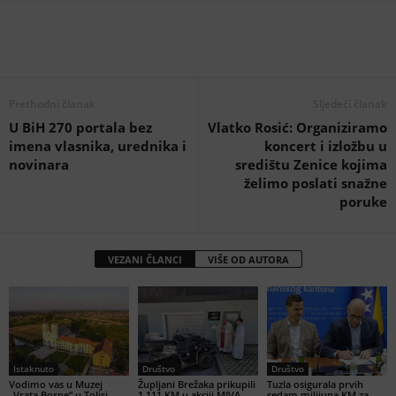
Prethodni članak
Sljedeći članak
U BiH 270 portala bez
Vlatko Rosić: Organiziramo
imena vlasnika, urednika i
koncert i izložbu u
novinara
središtu Zenice kojima
želimo poslati snažne
poruke
VEZANI ČLANCI
VIŠE OD AUTORA
Istaknuto
Društvo
Društvo
Vodimo vas u Muzej
Župljani Brežaka prikupili
Tuzla osigurala prvih
„Vrata Bosne“ u Tolisi.
1.111 KM u akciji MIVA,
sedam milijuna KM za