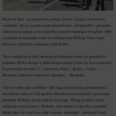
Most na Savi na graničnom prelazu Brčko- Gunja u narednom
razdoblju bit će u potpunosti rekonstruiran, ali izgrađen i još jedan,
odlučeno je danas u na sastanku resornih ministara Hrvatske i BiH,
Izaslanstva Europske unije te predstavnika Brčkog. Osim toga,
danas je započeta i sanacija Luke Brčko.
Tema sastanka je bila sanacija postojećeg mosta na graničnom
prijelazu Brčko-Gunja te definiranje kontakt točke za novi most koji
bi povezivao Koridor X. i autocestu Rača – Brčko – Tuzla –
Beograd, odnosno autocestu Sarajevo – Beograd.
“Ovo je veliki dan za Brčko i BiH koja ima tradiciju povezanosti s
Hrvatskom više od 130 godina. Mostovna povezanost, upućenost
građana Brčkog i Gunje jednih na druge. Mnogi građani Gunje
ostvaruju svoja prava u Brčkom, čak učenici ovdje idu u srednje
škole tako da most ima veliki značaj i simboliku”, rekao je Esed