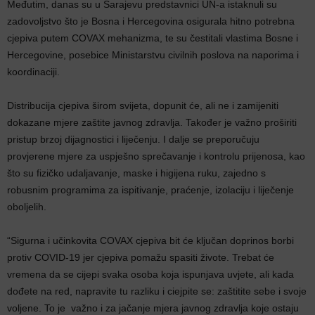
Međutim, danas su u Sarajevu predstavnici UN-a istaknuli su
zadovoljstvo što je Bosna i Hercegovina osigurala hitno potrebna
cjepiva putem COVAX mehanizma, te su čestitali vlastima Bosne i
Hercegovine, posebice Ministarstvu civilnih poslova na naporima i
koordinaciji.
Distribucija cjepiva širom svijeta, dopunit će, ali ne i zamijeniti
dokazane mjere zaštite javnog zdravlja. Također je važno proširiti
pristup brzoj dijagnostici i liječenju. I dalje se preporučuju
provjerene mjere za uspješno sprečavanje i kontrolu prijenosa, kao
što su fizičko udaljavanje, maske i higijena ruku, zajedno s
robusnim programima za ispitivanje, praćenje, izolaciju i liječenje
oboljelih.
“Sigurna i učinkovita COVAX cjepiva bit će ključan doprinos borbi
protiv COVID-19 jer cjepiva pomažu spasiti živote. Trebat će
vremena da se cijepi svaka osoba koja ispunjava uvjete, ali kada
dođete na red, napravite tu razliku i ciejpite se: zaštitite sebe i svoje
voljene. To je važno i za jačanje mjera javnog zdravlja koje ostaju