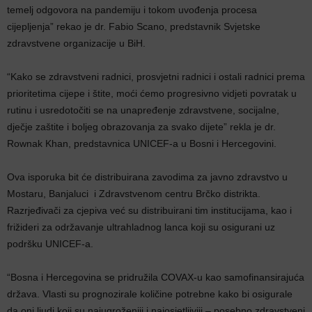
temelj odgovora na pandemiju i tokom uvođenja procesa
cijepljenja” rekao je dr. Fabio Scano, predstavnik Svjetske
zdravstvene organizacije u BiH.
“Kako se zdravstveni radnici, prosvjetni radnici i ostali radnici prema
prioritetima cijepe i štite, moći ćemo progresivno vidjeti povratak u
rutinu i usredotočiti se na unapređenje zdravstvene, socijalne,
dječje zaštite i boljeg obrazovanja za svako dijete” rekla je dr.
Rownak Khan, predstavnica UNICEF-a u Bosni i Hercegovini.
Ova isporuka bit će distribuirana zavodima za javno zdravstvo u
Mostaru, Banjaluci i Zdravstvenom centru Brčko distrikta.
Razrjeđivači za cjepiva već su distribuirani tim institucijama, kao i
frižideri za održavanje ultrahladnog lanca koji su osigurani uz
podršku UNICEF-a.
“Bosna i Hercegovina se pridružila COVAX-u kao samofinansirajuća
država. Vlasti su prognozirale količine potrebne kako bi osigurale
da oni ljudi koji su najugroženiji i najosjetljiviji – posebno zdravstveni