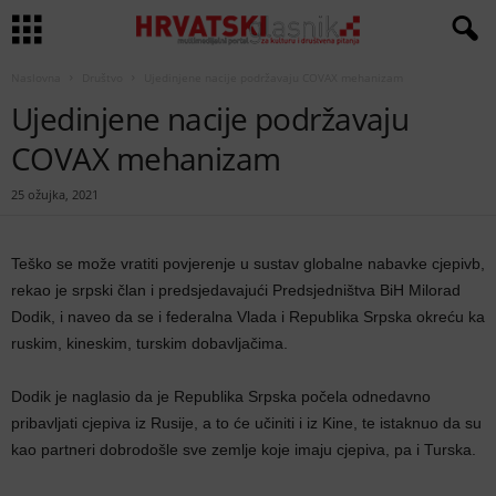
Naslovna
Društvo
Ujedinjene nacije podržavaju COVAX mehanizam
Ujedinjene nacije podržavaju
COVAX mehanizam
25 ožujka, 2021
Teško se može vratiti povjerenje u sustav globalne nabavke cjepivb,
rekao je srpski član i predsjedavajući Predsjedništva BiH Milorad
Dodik, i naveo da se i federalna Vlada i Republika Srpska okreću ka
ruskim, kineskim, turskim dobavljačima.
Dodik je naglasio da je Republika Srpska počela odnedavno
pribavljati cjepiva iz Rusije, a to će učiniti i iz Kine, te istaknuo da su
kao partneri dobrodošle sve zemlje koje imaju cjepiva, pa i Turska.