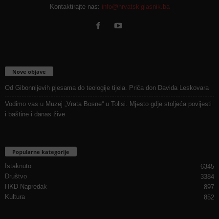
Kontaktirajte nas:
info@hrvatskiglasnik.ba
Nove objave
Od Gibonnijevih pjesama do teologije tijela. Priča don Davida Leskovara
Vodimo vas u Muzej „Vrata Bosne“ u Tolisi. Mjesto gdje stoljeća povijesti
i baštine i danas žive
Popularne kategorije
Istaknuto
6345
Društvo
3384
HKD Napredak
897
Kultura
852