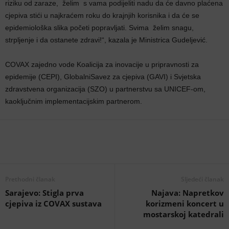
riziku od zaraze, želim s vama podijeliti nadu da će davno plaćena
cjepiva stići u najkraćem roku do krajnjih korisnika i da će se
epidemiološka slika početi popravljati. Svima želim snagu,
strpljenje i da ostanete zdravi!“, kazala je Ministrica Gudeljević.
COVAX zajedno vode Koalicija za inovacije u pripravnosti za
epidemije (CEPI), GlobalniSavez za cjepiva (GAVI) i Svjetska
zdravstvena organizacija (SZO) u partnerstvu sa UNICEF-om,
kaoključnim implementacijskim partnerom.
Prethodni članak
Sljedeći članak
Sarajevo: Stigla prva
Najava: Napretkov
cjepiva iz COVAX sustava
korizmeni koncert u
mostarskoj katedrali