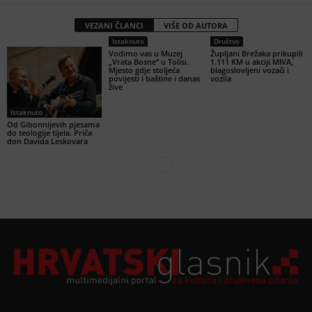
VEZANI ČLANCI
VIŠE OD AUTORA
Istaknuto
Društvo
Vodimo vas u Muzej
Župljani Brežaka prikupili
„Vrata Bosne“ u Tolisi.
1.111 KM u akciji MIVA,
Mjesto gdje stoljeća
blagoslovljeni vozači i
povijesti i baštine i danas
vozila
žive
Istaknuto
Od Gibonnijevih pjesama
do teologije tijela. Priča
don Davida Leskovara