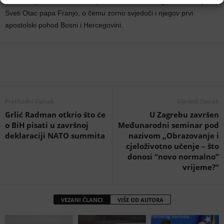
Istaknuto je i kako naklonost prema Bosni i Hercegovini iskazuje i
Sveti Otac papa Franjo, o čemu zorno svjedoči i njegov prvi
apostolski pohod Bosni i Hercegovini.
Prethodni članak
Sljedeći članak
Grlić Radman otkrio što će
U Zagrebu završen
o BiH pisati u završnoj
Međunarodni seminar pod
deklaraciji NATO summita
nazivom „Obrazovanje i
cjeloživotno učenje – što
donosi “novo normalno”
vrijeme?“
VEZANI ČLANCI
VIŠE OD AUTORA