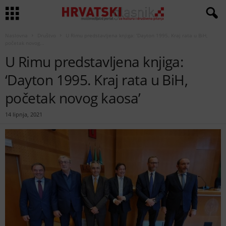
Naslovna
Društvo
U Rimu predstavljena knjiga: ‘Dayton 1995. Kraj rata u BiH,
početak novog...
U Rimu predstavljena knjiga:
‘Dayton 1995. Kraj rata u BiH,
početak novog kaosa’
14 lipnja, 2021