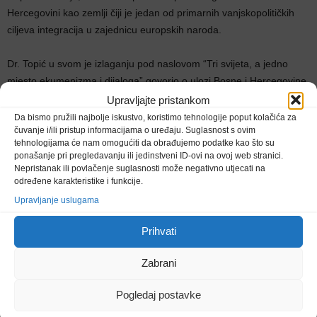
Hercegovini kao zemlji čiji je jedan od primarnih vanjskopolitičkih
ciljeva integracija u zajednicu europskih naroda.
Dr. Topić u svom je izlaganju pod naslovom “Tri svijeta, a jedno
mjesto ekumenizma i dijaloga” govorio o ulozi Bosne i Hercegovine
i Katoličke crkve u unapređenju univerzalne ideje zajedništva, a
Upravljajte pristankom
osobito u kontekstu ekumenizma i međureligijskog dijaloga.
Da bismo pružili najbolje iskustvo, koristimo tehnologije poput kolačića za
čuvanje i/ili pristup informacijama o uređaju. Suglasnost s ovim
tehnologijama će nam omogućiti da obrađujemo podatke kao što su
– Propadne li ideja ekumenizma i dijaloga na primjeru Bosne i
ponašanje pri pregledavanju ili jedinstveni ID-ovi na ovoj web stranici.
Hercegovine, upitna je i ideja Europske Unije kao zajednice naroda
Nepristanak ili povlačenje suglasnosti može negativno utjecati na
određene karakteristike i funkcije.
– rekao je prof. Topić.
Upravljanje uslugama
Također je još jednom naglašena velika ljubav i skrb koju je prema
Prihvati
Bosni i Hercegovini iskazao sveti papa Ivan Pavao II. koji je tijekom
svog pontifikata, osobito u razdoblju rata u Bosni i Hercegovini, u
Zabrani
svojim osobnim govorima Bosnu i Hercegovinu u javnosti
spomenuo čak 263 puta.
Pogledaj postavke