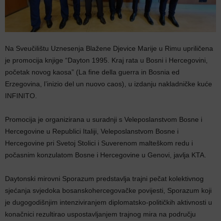
Na Sveučilištu Uznesenja Blažene Djevice Marije u Rimu upriličena
je promocija knjige “Dayton 1995. Kraj rata u Bosni i Hercegovini,
početak novog kaosa” (La fine della guerra in Bosnia ed
Erzegovina, l’inizio del un nuovo caos), u izdanju nakladničke kuće
INFINITO.
Promocija je organizirana u suradnji s Veleposlanstvom Bosne i
Hercegovine u Republici Italiji, Veleposlanstvom Bosne i
Hercegovine pri Svetoj Stolici i Suverenom malteškom redu i
počasnim konzulatom Bosne i Hercegovine u Genovi, javlja KTA.
Daytonski mirovni Sporazum predstavlja trajni pečat kolektivnog
sjećanja svjedoka bosanskohercegovačke povijesti, Sporazum koji
je dugogodišnjim intenziviranjem diplomatsko-političkih aktivnosti u
konačnici rezultirao uspostavljanjem trajnog mira na području