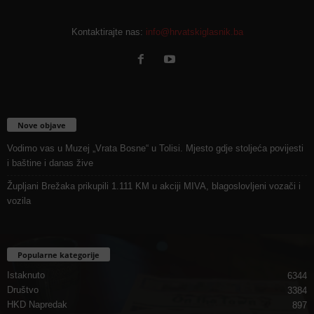
Kontaktirajte nas:
info@hrvatskiglasnik.ba
Nove objave
Vodimo vas u Muzej „Vrata Bosne“ u Tolisi. Mjesto gdje stoljeća povijesti
i baštine i danas žive
Župljani Brežaka prikupili 1.111 KM u akciji MIVA, blagoslovljeni vozači i
vozila
Popularne kategorije
Istaknuto
6344
Društvo
3384
HKD Napredak
897