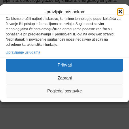
pijanista, duhovitoga glazbenog kritičara, energičnog dirigenta,
dosjetljivog organizatora te nadasve plodnog i kreativnog
Upravljajte pristankom
skladatelja.
Da bismo pružili najbolje iskustvo, koristimo tehnologije poput kolačića za
čuvanje i/ili pristup informacijama o uređaju. Suglasnost s ovim
Hrvatska misa monumentalno je djelo za zbor a cappella i četiri
tehnologijama će nam omogućiti da obrađujemo podatke kao što su
ponašanje pri pregledavanju ili jedinstveni ID-ovi na ovoj web stranici.
solista, čiju šesterostavačnu koncepciju ponajprije određuje tekst
Nepristanak ili povlačenje suglasnosti može negativno utjecati na
standardnog misnog ordinarija na hrvatskom jeziku, a skladatelj je
određene karakteristike i funkcije.
oblikuje gotovo konvencionalno, no dramaturški istančano,
Upravljanje uslugama
nizanjem odlomaka, većih i manjih solističkih i zborskih točaka.
Prihvati
Kroz sakralne izvedbe Gospode pomiluj, Slava, Vjerovanje, Svet,
Blagosloven i Jaganjče Božji Zbor i sjajni velikani solisti pokazali su
Zabrani
svu raskoš svojih glasova i na poseban način s Hrvatskim kulturnim
društvom Napredak obilježili najveći kršćanski blagdan Uskrs, ali i
Pogledaj postavke
veliki jubilej Društva.