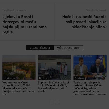
Prethodni članak
Sljedeći članak
Lijekovi u Bosni i
Hoće li tuzlanski Rudnik
Hercegovini među
soli postati lokacija za
najskupljim u zemljama
skladištenje plina?
regije
VEZANI ČLANCI
VIŠE OD AUTORA
Istaknuto
Društvo
Društvo
Vodimo vas u Muzej
Župljani Brežaka prikupili
Tuzla osigurala prvih
„Vrata Bosne“ u Tolisi.
1.111 KM u akciji MIVA,
sedam milijuna KM za
Mjesto gdje stoljeća
blagoslovljeni vozači i
početak izgradnje
povijesti i baštine i danas
vozila
gradskog vodovoda
žive
prema visinskim zonama