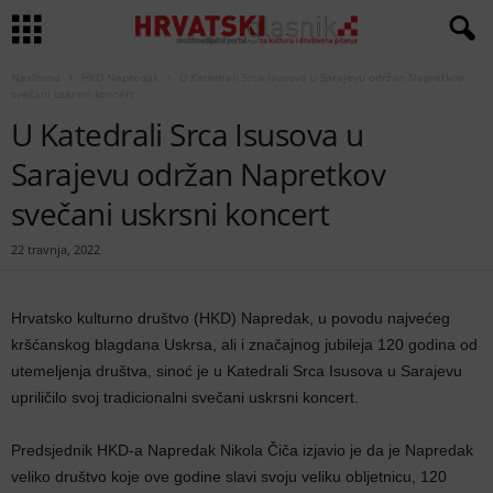
Naslovna
HKD Napredak
U Katedrali Srca Isusova u Sarajevu održan Napretkov
svečani uskrsni koncert
U Katedrali Srca Isusova u
Sarajevu održan Napretkov
svečani uskrsni koncert
22 travnja, 2022
Hrvatsko kulturno društvo (HKD) Napredak, u povodu najvećeg
kršćanskog blagdana Uskrsa, ali i značajnog jubileja 120 godina od
utemeljenja društva, sinoć je u Katedrali Srca Isusova u Sarajevu
upriličilo svoj tradicionalni svečani uskrsni koncert.
Predsjednik HKD-a Napredak Nikola Čiča izjavio je da je Napredak
veliko društvo koje ove godine slavi svoju veliku obljetnicu, 120