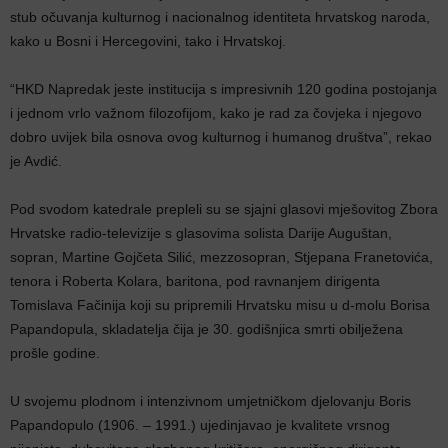
stub očuvanja kulturnog i nacionalnog identiteta hrvatskog naroda,
kako u Bosni i Hercegovini, tako i Hrvatskoj.
“HKD Napredak jeste institucija s impresivnih 120 godina postojanja
i jednom vrlo važnom filozofijom, kako je rad za čovjeka i njegovo
dobro uvijek bila osnova ovog kulturnog i humanog društva”, rekao
je Avdić.
Pod svodom katedrale prepleli su se sjajni glasovi mješovitog Zbora
Hrvatske radio-televizije s glasovima solista Darije Auguštan,
sopran, Martine Gojčeta Silić, mezzosopran, Stjepana Franetovića,
tenora i Roberta Kolara, baritona, pod ravnanjem dirigenta
Tomislava Fačinija koji su pripremili Hrvatsku misu u d-molu Borisa
Papandopula, skladatelja čija je 30. godišnjica smrti obilježena
prošle godine.
U svojemu plodnom i intenzivnom umjetničkom djelovanju Boris
Papandopulo (1906. – 1991.) ujedinjavao je kvalitete vrsnog