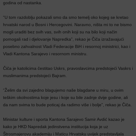
godina od nastanka.
“U tom razdoblju pokazali smo da smo temelj oko kojeg se kretao
hrvatski narod u Bosni i Hercegovini. Naravno, ništa mi to ne bismo
mogli uraditi bez svih vas, svih onih koji su na bilo koji način
pomogali rad i djelovanje Napredka”, rekao je Čiča izražavajući
posebno zahvalnost Vladi Federacije BiH i resornoj ministrici, kao i
Vladi Kantona Sarajevo i resornom ministru.
Čiča je katolicima čestitao Uskrs, pravoslavcima predstojeći Vaskrs i
muslimanima predstojeći Bajram.
“Želim da svi zajedno blagujemo naše blagdane u miru, u ovim
teškim okolnostima koje jesu i koje su bile zadnje dvije godine, ali
da nam svima to bude poticaj da radimo više i bolje”, rekao je Čiča.
Ministar kulture i sporta Kantona Sarajevo Samir Avdić kazao je
kako je HKD Napredak jedinstvena institucija koja je uz
Štrosmajerovu akademiju i Maticu Hrvatsku uvijek predstavljala