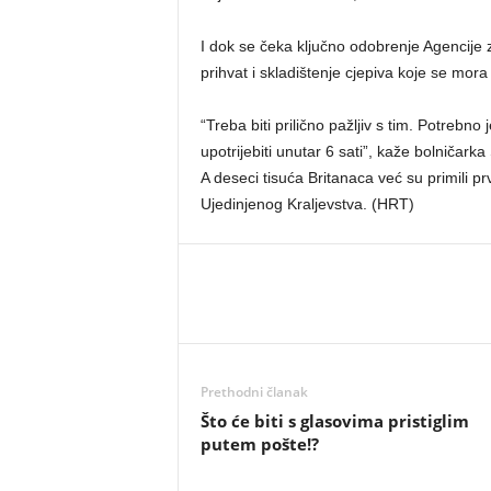
I dok se čeka ključno odobrenje Agencije 
prihvat i skladištenje cjepiva koje se mor
“Treba biti prilično pažljiv s tim. Potreb
upotrijebiti unutar 6 sati”, kaže bolničark
A deseci tisuća Britanaca već su primili pr
Ujedinjenog Kraljevstva. (HRT)
Prethodni članak
Što će biti s glasovima pristiglim
putem pošte!?