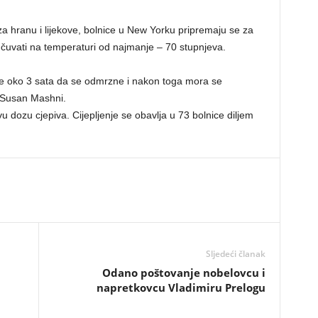
za hranu i lijekove, bolnice u New Yorku pripremaju se za
a čuvati na temperaturi od najmanje – 70 stupnjeva.
no je oko 3 sata da se odmrzne i nakon toga mora se
a Susan Mashni.
vu dozu cjepiva. Cijepljenje se obavlja u 73 bolnice diljem
Sljedeći članak
Odano poštovanje nobelovcu i
napretkovcu Vladimiru Prelogu