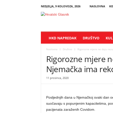
NEDJELJA, 9 KOLOVOZA, 2026
NASLOVNA
KO
H
r
v
a
t
HKD NAPREDAK
DRUŠTVO
KUL
s
k
i
Naslovna
Društvo
Rigorozne mjere ne daju rezu
G
Rigorozne mjere ne
l
a
Njemačka ima reko
s
n
11 prosinca, 2020
i
k
Posljednjih dana u Njemačkoj svaki dan o
suočavaju s popunjenim kapacitetima, poseb
pacijenata zaraženih Covidom.