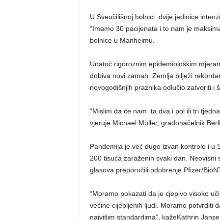
U Sveučilišnoj bolnici dvije jedinice inte
“Imamo 30 pacijenata i to nam je maksima
bolnice u Manheimu.
Unatoč rigoroznim epidemiološkim mjeram
dobiva novi zamah. Zemlja bilježi rekordan
novogodišnjih praznika odlučio zatvoriti i š
“Mislim da će nam ta dva i pol ili tri tje
vjeruje Michael Müller, gradonačelnik Berl
Pandemija je već dugo izvan kontrole i u 
200 tisuća zaraženih svaki dan. Neovisni s
glasova preporučili odobrenje Pfizer/BioN
“Moramo pokazati da je cjepivo visoko uči
većine cijepljenih ljudi. Moramo potvrditi
najvišim standardima”, kažeKathrin Jansen