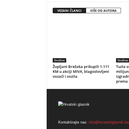
VEZANI ČLANCI
VIŠE OD AUTORA
Društvo
Društvo
Župljani Brežaka prikupili 1.111
Tuzla o
KM u akciji MIVA, blagoslovljeni
miliju
vozači i vozila
izgrad
prema 
Kontaktirajte nas:
info@hrvatskiglasnik.ba