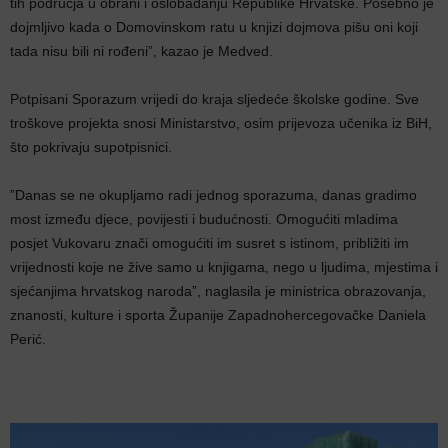
tih područja u obrani i oslobađanju Republike Hrvatske. Posebno je
dojmljivo kada o Domovinskom ratu u knjizi dojmova pišu oni koji
tada nisu bili ni rođeni”, kazao je Medved.
Potpisani Sporazum vrijedi do kraja sljedeće školske godine. Sve
troškove projekta snosi Ministarstvo, osim prijevoza učenika iz BiH,
što pokrivaju supotpisnici.
”Danas se ne okupljamo radi jednog sporazuma, danas gradimo
most između djece, povijesti i budućnosti. Omogućiti mladima
posjet Vukovaru znači omogućiti im susret s istinom, približiti im
vrijednosti koje ne žive samo u knjigama, nego u ljudima, mjestima i
sjećanjima hrvatskog naroda”, naglasila je ministrica obrazovanja,
znanosti, kulture i sporta Županije Zapadnohercegovačke Daniela
Perić.