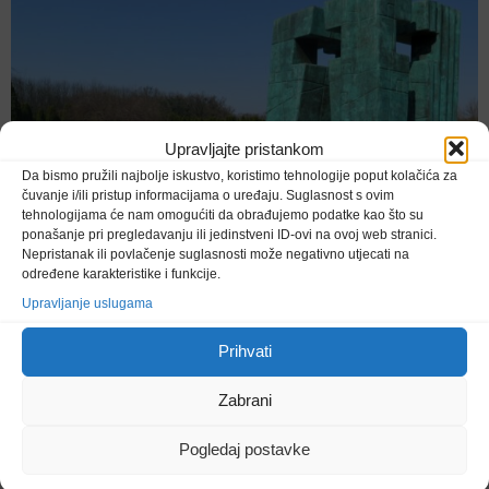
Upravljajte pristankom
Da bismo pružili najbolje iskustvo, koristimo tehnologije poput kolačića za
čuvanje i/ili pristup informacijama o uređaju. Suglasnost s ovim
tehnologijama će nam omogućiti da obrađujemo podatke kao što su
ponašanje pri pregledavanju ili jedinstveni ID-ovi na ovoj web stranici.
Nepristanak ili povlačenje suglasnosti može negativno utjecati na
određene karakteristike i funkcije.
Upravljanje uslugama
Prihvati
”Očuvanje sjećanja na one koji su dali živote za
Zabrani
slobodu obveza je svih nas”
Pogledaj postavke