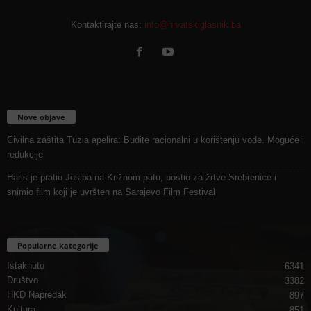
Kontaktirajte nas:
info@hrvatskiglasnik.ba
Nove objave
Civilna zaštita Tuzla apelira: Budite racionalni u korištenju vode. Moguće i
redukcije
Haris je pratio Josipa na Križnom putu, postio za žrtve Srebrenice i
snimio film koji je uvršten na Sarajevo Film Festival
Popularne kategorije
Istaknuto
6341
Društvo
3382
HKD Napredak
897
Kultura
851