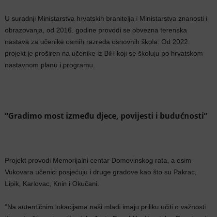
U suradnji Ministarstva hrvatskih branitelja i Ministarstva znanosti i
obrazovanja, od 2016. godine provodi se obvezna terenska
nastava za učenike osmih razreda osnovnih škola. Od 2022.
projekt je proširen na učenike iz BiH koji se školuju po hrvatskom
nastavnom planu i programu.
“Gradimo most između djece, povijesti i budućnosti”
Projekt provodi Memorijalni centar Domovinskog rata, a osim
Vukovara učenici posjećuju i druge gradove kao što su Pakrac,
Lipik, Karlovac, Knin i Okučani.
”Na autentičnim lokacijama naši mladi imaju priliku učiti o važnosti