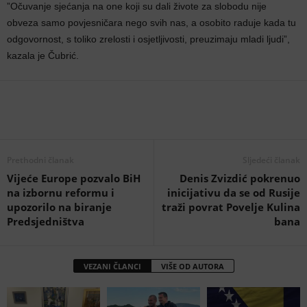
”Očuvanje sjećanja na one koji su dali živote za slobodu nije
obveza samo povjesničara nego svih nas, a osobito raduje kada tu
odgovornost, s toliko zrelosti i osjetljivosti, preuzimaju mladi ljudi”,
kazala je Čubrić.
Prethodni članak
Sljedeći članak
Vijeće Europe pozvalo BiH
Denis Zvizdić pokrenuo
na izbornu reformu i
inicijativu da se od Rusije
upozorilo na biranje
traži povrat Povelje Kulina
Predsjedništva
bana
VEZANI ČLANCI
VIŠE OD AUTORA