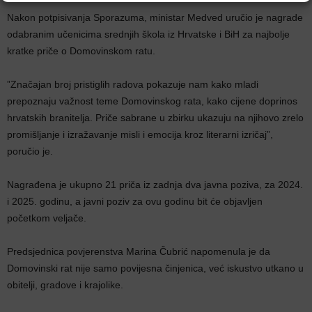
Nakon potpisivanja Sporazuma, ministar Medved uručio je nagrade
odabranim učenicima srednjih škola iz Hrvatske i BiH za najbolje
kratke priče o Domovinskom ratu.
”Značajan broj pristiglih radova pokazuje nam kako mladi
prepoznaju važnost teme Domovinskog rata, kako cijene doprinos
hrvatskih branitelja. Priče sabrane u zbirku ukazuju na njihovo zrelo
promišljanje i izražavanje misli i emocija kroz literarni izričaj”,
poručio je.
Nagrađena je ukupno 21 priča iz zadnja dva javna poziva, za 2024.
i 2025. godinu, a javni poziv za ovu godinu bit će objavljen
početkom veljače.
Predsjednica povjerenstva Marina Čubrić napomenula je da
Domovinski rat nije samo povijesna činjenica, već iskustvo utkano u
obitelji, gradove i krajolike.