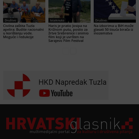
Društvo
Istaknuto
Društvo
Civilna zaštita Tuzla
Haris je pratio Josipa na
Na izborima u BiH može
apelira: Budite racionalni
Križnom putu, postio za
glasati 50 tisuća birača iz
u korištenju vode.
žrtve Srebrenice i snimio
inozemstva
Moguće i redukcije
film koji je uvršten na
Sarajevo Film Festival