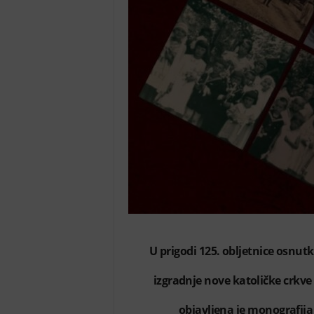
U prigodi 125. obljetnice osnut
izgradnje nove katoličke crkv
objavljena je monografij