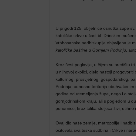
U prigodi 125. obljetnice osnutka župe sv
katoličke crkve u čast bl. Drinskim muče
Vrhbosanske nadbiskupije objavljena je 
katoličke baštine u Gornjem Podrinju,
aut
Kroz šest poglavlja, u čijem su središtu t
u njihovoj okolici, djelo nastoji progovori
kulturnog, prosvjetnog, gospodarskog, pa i
Podrinja, odnosno teritorija obuhvaćenim
godina od utemeljenja župe, nego i o stolj
gornjodrinskom kraju, ali s pogledom u du
ponornice, kroz tolika stoljeća živi, utihne 
Ovaj dio naše zemlje, metropolije i nadbis
očitovala sva teška sudbina i Crkve i nar