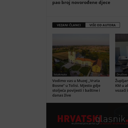
pao broj novorođene djece
VEZANI ČLANCI
VIŠE OD AUTORA
Istaknuto
Društvo
Vodimo vas u Muzej „Vrata
Župljan
Bosne“ u Tolisi. Mjesto gdje
KM u ak
stoljeća povijesti i baštine i
vozači 
danas žive