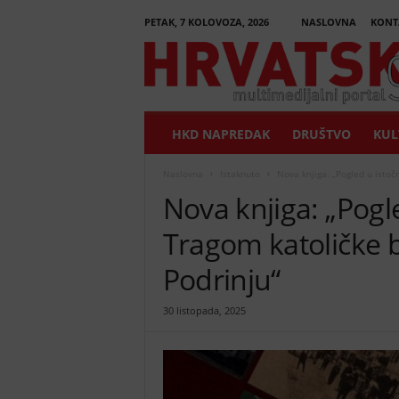
PETAK, 7 KOLOVOZA, 2026
NASLOVNA
KONT
H
r
v
a
t
HKD NAPREDAK
DRUŠTVO
KUL
s
k
i
Naslovna
Istaknuto
Nova knjiga: „Pogled u istoč
G
Nova knjiga: „Pogl
l
a
Tragom katoličke 
s
n
Podrinju“
i
k
30 listopada, 2025