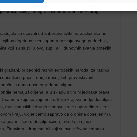
svijesti ili uopće prvaci u raznim društvenim i gospodarskim
jekarnici, učitelji, fotografi, kinooperateri i toliki drugi
 nastojalo se očuvati od zaborava toliki niz zaslužnika ne
 i njihov doprinos sveukupnom razvoju ovoga podneblja,
a koji su služili u ovoj župi, ali i duhovnih zvanja poteklih
ki građani, pripadnici raznih europskih naroda, za razliku
ili desetljeće prije – ondje doseljenih pravoslavnih,
do današnjih dana nose određenu stigmu
oji ondje nemaju korijena, a u skladu s tim ni jednaka prava
li samo u koje su vrijeme i iz kojih krajeva ondje doseljeni
h, muslimanskih i drugih stanovnika te usporedimo li to s
ovom kraju, vidjet ćemo zapravo da o onima doseljenim u
 govoriti kao o doseljenicima, bilo da je riječ o
a, Židovima i drugima, ali koji su svoje živote jednako