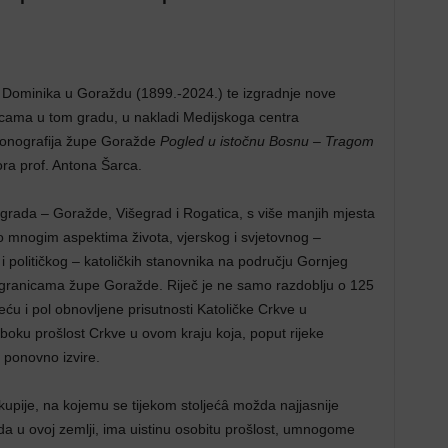
. Dominika u Goraždu (1899.-2024.) te izgradnje nove
nicama u tom gradu, u nakladi Medijskoga centra
monografija župe Goražde
Pogled u istočnu Bosnu – Tragom
ora prof. Antona Šarca.
ri grada – Goražde, Višegrad i Rogatica, s više manjih mjesta
ti o mnogim aspektima života, vjerskog i svjetovnog –
 političkog – katoličkih stanovnika na području Gornjeg
 granicama župe Goražde. Riječ je ne samo razdoblju o 125
eću i pol obnovljene prisutnosti Katoličke Crkve u
boku prošlost Crkve u ovom kraju koja, poput rijeke
i ponovno izvire.
kupije, na kojemu se tijekom stoljećȃ možda najjasnije
oda u ovoj zemlji, ima uistinu osobitu prošlost, umnogome