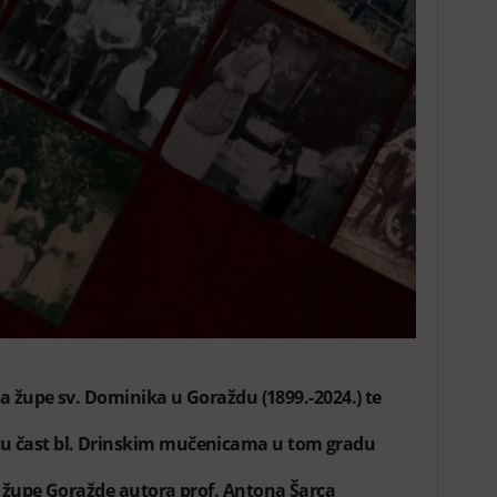
ka župe sv. Dominika u Goraždu (1899.-2024.) te
e u čast bl. Drinskim mučenicama u tom gradu
a župe Goražde autora prof. Antona Šarca