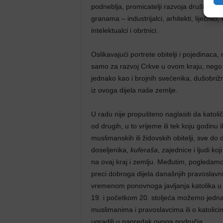
podneblja, promicatelji razvoja društvene 
granama – industrijalci, arhitekti, liječnici, l
intelektualci i obrtnici.
Oslikavajući portrete obitelji i pojedinaca,
samo za razvoj Crkve u ovom kraju, nego
jednako kao i brojnih svećenika, dušobrižnik
iz ovoga dijela naše zemlje.
U radu nije propušteno naglasiti da katolič
od drugih, u to vrijeme ili tek koju godinu 
muslimanskih ili židovskih obitelji, sve 
doseljenika,
kuferaša
, zajednice i ljudi k
na ovaj kraj i zemlju. Međutim, pogledamo 
preci dobroga dijela današnjih pravoslavni
vremenom ponovnoga javljanja katolika u 
19. i početkom 20. stoljeća možemo jednako
muslimanima i pravoslavcima ili o katolicim
ugradili u napredak ovoga područja.