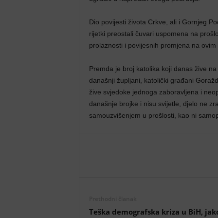
Dio povijesti života Crkve, ali i Gornjeg P
rijetki preostali čuvari uspomena na prošl
prolaznosti i povijesnih promjena na ovi
Premda je broj katolika koji danas žive n
današnji župljani, katolički građani Goražd
žive svjedoke jednoga zaboravljena i neo
današnje brojke i nisu svijetle, djelo ne 
samouzvišenjem u prošlosti, kao ni samop
Prethodni članak
Teška demografska kriza u BiH, jak