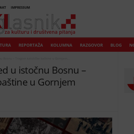
AKT
IMPRESSUM
TURA
REPORTAŽA
KOLUMNA
RAZGOVOR
BLOG
NO
nu Bosnu – Tragom katoličke baštine u Gornjem...
ed u istočnu Bosnu –
baštine u Gornjem