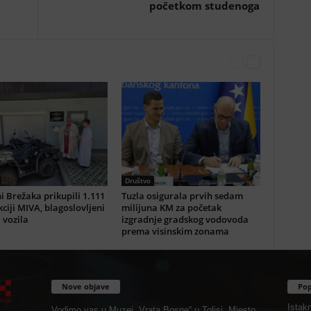
početkom studenoga
Društvo
i Brežaka prikupili 1.111
Tuzla osigurala prvih sedam
ciji MIVA, blagoslovljeni
milijuna KM za početak
i vozila
izgradnje gradskog vodovoda
prema visinskim zonama
Nove objave
Pop
Istak
Vodimo vas u Muzej „Vrata Bosne“ u Tolisi. Mjesto