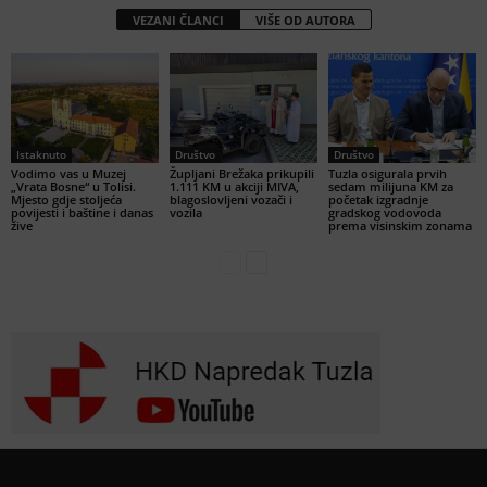
VEZANI ČLANCI
VIŠE OD AUTORA
Istaknuto
Društvo
Društvo
Vodimo vas u Muzej
Župljani Brežaka prikupili
Tuzla osigurala prvih
„Vrata Bosne“ u Tolisi.
1.111 KM u akciji MIVA,
sedam milijuna KM za
Mjesto gdje stoljeća
blagoslovljeni vozači i
početak izgradnje
povijesti i baštine i danas
vozila
gradskog vodovoda
žive
prema visinskim zonama