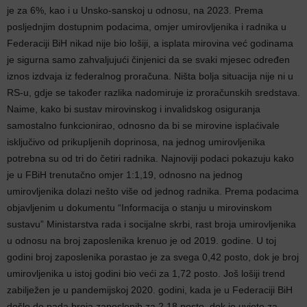
je za 6%, kao i u Unsko-sanskoj u odnosu, na 2023. Prema
posljednjim dostupnim podacima, omjer umirovljenika i radnika u
Federaciji BiH nikad nije bio lošiji, a isplata mirovina već godinama
je sigurna samo zahvaljujući činjenici da se svaki mjesec određen
iznos izdvaja iz federalnog proračuna. Ništa bolja situacija nije ni u
RS-u, gdje se također razlika nadomiruje iz proračunskih sredstava.
Naime, kako bi sustav mirovinskog i invalidskog osiguranja
samostalno funkcionirao, odnosno da bi se mirovine isplaćivale
isključivo od prikupljenih doprinosa, na jednog umirovljenika
potrebna su od tri do četiri radnika. Najnoviji podaci pokazuju kako
je u FBiH trenutačno omjer 1:1,19, odnosno na jednog
umirovljenika dolazi nešto više od jednog radnika. Prema podacima
objavljenim u dokumentu “Informacija o stanju u mirovinskom
sustavu” Ministarstva rada i socijalne skrbi, rast broja umirovljenika
u odnosu na broj zaposlenika krenuo je od 2019. godine. U toj
godini broj zaposlenika porastao je za svega 0,42 posto, dok je broj
umirovljenika u istoj godini bio veći za 1,72 posto. Još lošiji trend
zabilježen je u pandemijskoj 2020. godini, kada je u Federaciji BiH
došlo do pada broja zaposlenih za 2,18 posto, dok je uvjete za