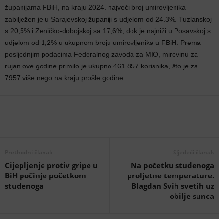
županijama FBiH, na kraju 2024. najveći broj umirovljenika
zabilježen je u Sarajevskoj županiji s udjelom od 24,3%, Tuzlanskoj
s 20,5% i Zeničko-dobojskoj sa 17,6%, dok je najniži u Posavskoj s
udjelom od 1,2% u ukupnom broju umirovljenika u FBiH. Prema
posljednjim podacima Federalnog zavoda za MIO, mirovinu za
rujan ove godine primilo je ukupno 461.857 korisnika, što je za
7957 više nego na kraju prošle godine.
Prethodni članak
Sljedeći članak
Cijepljenje protiv gripe u
Na početku studenoga
BiH počinje početkom
proljetne temperature.
studenoga
Blagdan Svih svetih uz
obilje sunca