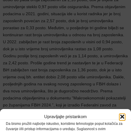
umirovljenje steklo 0,97 posto više osiguranika. Prema objavljenim
podacima u 2021. godini, situacija ide u korist radnika jer je broj
zaposlenih povećan za 2,57 posto, dok je broj umirovljenika
porastao za 0,33 posto. Međutim, u posljednje tri godine bilježi se
kontinuiran rast broja umirovljenika u odnosu na broj zaposlenika.
U 2022. zabilježen je rast broja zaposlenih u visini od 0,94 posto,
dok je u isto vrijeme broj umirovljenika rastao za 1,08 posto.
Godinu poslije broj zaposlenih veći je za 1,14 posto, a umirovljenika
za 2,42 posto. Prošle godine trend je nastavljen te je u Federaciji
BiH zabilježen rast broja zaposlenika za 1,36 posto, dok je u isto
vrijeme ovaj bh. entitet dobio 2,08 posto više umirovljenika. Dakle,
posljednjih godina na svakog novog zaposlenog u FBiH dolaze i
dva nova umirovljenika, što je dugoročno neodrživo. Prema
podacima objavljenima u dokumentu “Makroekonomski pokazatelji
po županijama FBiH 2024.”, koji je izradio Federalni zavod za
programiranje razvoja, stoji kako je ukupan broj umirovljenika u
Upravljajte pristankom
FBiH na kraju prosinca 2024. godine iznosio je 453.900, što je za
Da bismo pružili najbolje iskustvo, koristimo tehnologije poput kolačića za
15.513 ili 3,5% više u odnosu na prethodnu godinu. U
čuvanje i/ili pristup informacijama o uređaju. Suglasnost s ovim