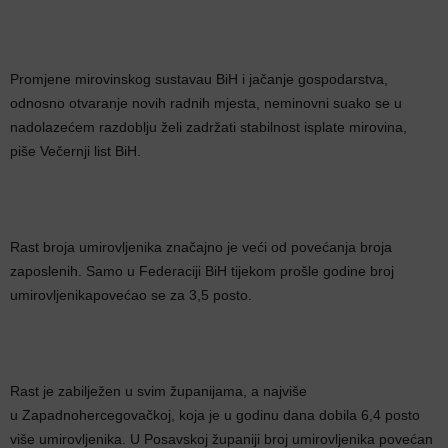
Promjene mirovinskog sustavau BiH i jačanje gospodarstva,
odnosno otvaranje novih radnih mjesta, neminovni suako se u
nadolazećem razdoblju želi zadržati stabilnost isplate mirovina,
piše Večernji list BiH.
Rast broja umirovljenika značajno je veći od povećanja broja
zaposlenih. Samo u Federaciji BiH tijekom prošle godine broj
umirovljenikapovećao se za 3,5 posto.
Rast je zabilježen u svim županijama, a najviše
u Zapadnohercegovačkoj, koja je u godinu dana dobila 6,4 posto
više umirovljenika. U Posavskoj županiji broj umirovljenika povećan