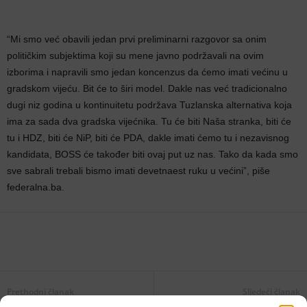
“Mi smo već obavili jedan prvi preliminarni razgovor sa onim
političkim subjektima koji su mene javno podržavali na ovim
izborima i napravili smo jedan koncenzus da ćemo imati većinu u
gradskom vijeću. Bit će to širi model. Dakle nas već tradicionalno
dugi niz godina u kontinuitetu podržava Tuzlanska alternativa koja
ima za sada dva gradska vijećnika. Tu će biti Naša stranka, biti će
tu i HDZ, biti će NiP, biti će PDA, dakle imati ćemo tu i nezavisnog
kandidata, BOSS će također biti ovaj put uz nas. Tako da kada smo
sve sabrali trebali bismo imati devetnaest ruku u većini”, piše
federalna.ba.
Prethodni članak
Sljedeći članak