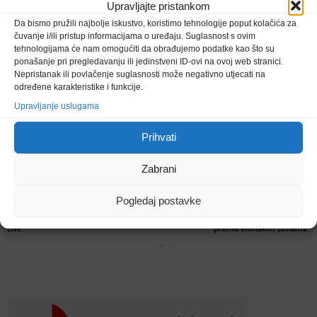
Tijekom devet mjeseci ove
Konačno. Pedijatrija u
Upravljajte pristankom
godine u Njemačku i
Domu zdravlja Tuzla
Da bismo pružili najbolje iskustvo, koristimo tehnologije poput kolačića za
Sloveniju otišlo 10. 119
uskoro dobiva pristupnu
čuvanje i/ili pristup informacijama o uređaju. Suglasnost s ovim
radnika
rampu
tehnologijama će nam omogućiti da obrađujemo podatke kao što su
ponašanje pri pregledavanju ili jedinstveni ID-ovi na ovoj web stranici.
Nepristanak ili povlačenje suglasnosti može negativno utjecati na
određene karakteristike i funkcije.
VEZANI ČLANCI
VIŠE OD AUTORA
Upravljanje uslugama
Prihvati
Zabrani
Istaknuto
Društvo
Društvo
Vodimo vas u Muzej
Župljani Brežaka prikupili
Tuzla osigurala prvih
Pogledaj postavke
„Vrata Bosne“ u Tolisi.
1.111 KM u akciji MIVA,
sedam milijuna KM za
Mjesto gdje stoljeća
blagoslovljeni vozači i
početak izgradnje
povijesti i baštine i danas
vozila
gradskog vodovoda
žive
prema visinskim zonama