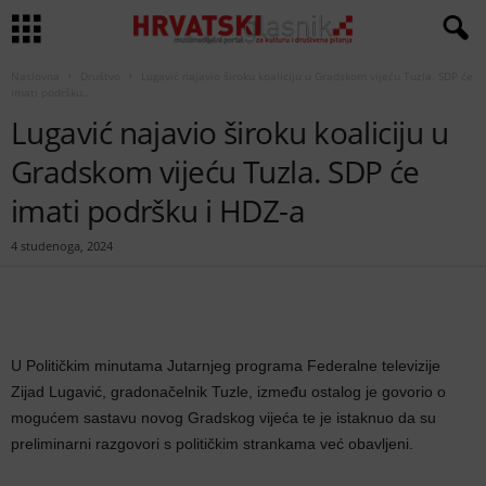
Naslovna
Društvo
Lugavić najavio široku koaliciju u Gradskom vijeću Tuzla. SDP će
imati podršku...
Lugavić najavio široku koaliciju u
Gradskom vijeću Tuzla. SDP će
imati podršku i HDZ-a
4 studenoga, 2024
U Političkim minutama Jutarnjeg programa Federalne televizije
Zijad Lugavić, gradonačelnik Tuzle, između ostalog je govorio o
mogućem sastavu novog Gradskog vijeća te je istaknuo da su
preliminarni razgovori s političkim strankama već obavljeni.