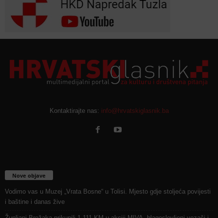
Kontaktirajte nas:
info@hrvatskiglasnik.ba
Nove objave
Vodimo vas u Muzej „Vrata Bosne“ u Tolisi. Mjesto gdje stoljeća povijesti
i baštine i danas žive
Župljani Brežaka prikupili 1.111 KM u akciji MIVA, blagoslovljeni vozači i