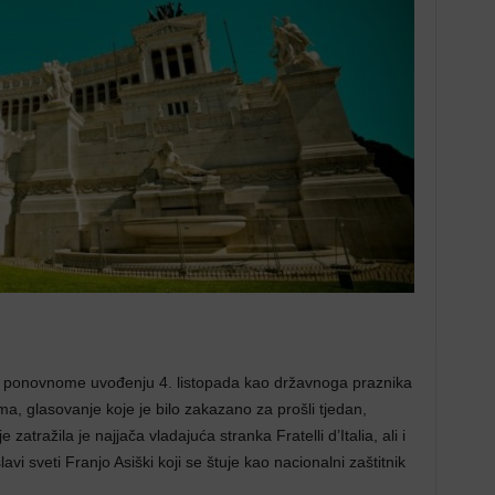
 o ponovnome uvođenju 4. listopada kao državnoga praznika
ima, glasovanje koje je bilo zakazano za prošli tjedan,
tražila je najjača vladajuća stranka Fratelli d’Italia, ali i
i sveti Franjo Asiški koji se štuje kao nacionalni zaštitnik