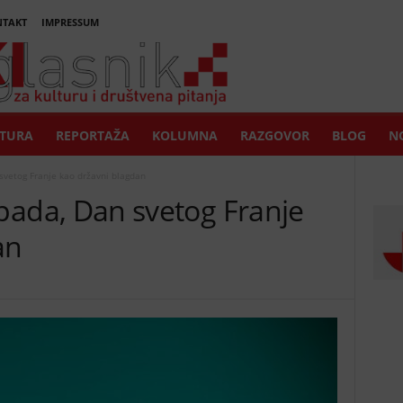
TAKT
IMPRESSUM
TURA
REPORTAŽA
KOLUMNA
RAZGOVOR
BLOG
NO
n svetog Franje kao državni blagdan
stopada, Dan svetog Franje
an