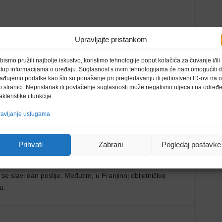
Upravljajte pristankom
rugim crkvenim blagdanima uklonjen s popisa državnih
ospodarstvo koje je stradalo nakon naftne krize i visoke
bismo pružili najbolje iskustvo, koristimo tehnologije poput kolačića za čuvanje i/ili
uti i Bogojavljenje, Tijelovo i Uzašašće. Do tada je Italija
stup informacijama o uređaju. Suglasnost s ovim tehnologijama će nam omogućiti 
ađujemo podatke kao što su ponašanje pri pregledavanju ili jedinstveni ID-ovi na o
uropskih zemalja. Zemlja trenutno ima dvanaest državnih
 stranici. Nepristanak ili povlačenje suglasnosti može negativno utjecati na određ
ka, kao i neke većinski katoličke zemlje poput Poljske i
akteristike i funkcije.
avljanje uslugama
Prihvati
Zabrani
Pogledaj postavke
raju odobriti oba Doma talijanskoga Parlamenta. Prema
ti u povodu 800. obljetnice smrti umbrijskoga sveca, 2026.
 se slavi dan poslije. Međutim, u Franjinoj obljetničkoj
u.