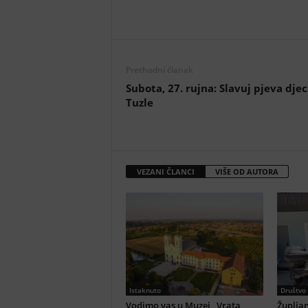
Prethodni članak
Subota, 27. rujna: Slavuj pjeva djec
Tuzle
VEZANI ČLANCI
VIŠE OD AUTORA
Istaknuto
Društvo
Vodimo vas u Muzej „Vrata
Župljan