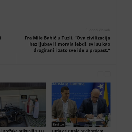
Sljedeći članak
i
Fra Mile Babić u Tuzli. “Ova civilizacija
bez ljubavi i morala lebdi, svi su kao
drogirani i zato sve ide u propast.”
Društvo
i Brežaka prikupili 1.111
Tuzla osigurala prvih sedam