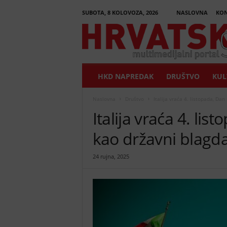
SUBOTA, 8 KOLOVOZA, 2026
NASLOVNA
KON
H
r
v
a
t
HKD NAPREDAK
DRUŠTVO
KUL
s
k
i
Naslovna
Društvo
Italija vraća 4. listopada, Da
G
Italija vraća 4. li
l
a
kao državni blagd
s
n
24 rujna, 2025
i
k