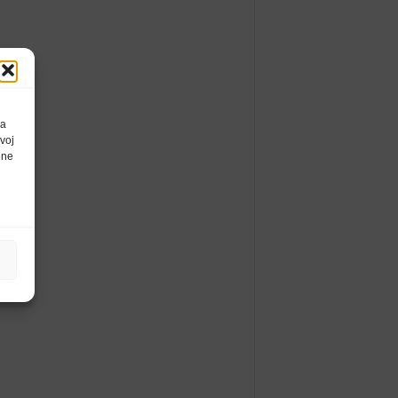
da
voj
ene