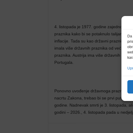
4. listopada je 1977. godine zajedno s d
praznika kako bi se potaknulo talijansko g
Da 
inflacije. Tada su kao državni praznici ukin
pri
obr
imala više državnih praznika od većine e
web
praznika. Austrija ima više državnih prazni
kar
Portugala.
Upr
Ponovno uvođenje državnoga praznika mo
nacrtu Zakona, trebao bi se prvi put slavi
godine. Nadnevak smrti je 3. listopada, ali
godini – 2026., 4. listopada pada u nedjelj