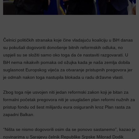
Čelnici političkih stranaka koje čine vladajuću koaliciju u BiH danas
su pokušali dogovoriti donošenje bitnih reformskih odluka, no
uspjeli su se složiti samo oko toga da će nastaviti razgovarati. U
BiH nema nikakvih pomaka od ožujka kada je naša zemlja dobila
suglasnost Europskog vijeća za otvaranje pristupnih pregovora jer
je odmah nakon toga nastupila blokada u radu državne vlasti.
Zbog toga nije usvojen niti jedan reformski zakon koji je bitan za
formalni početak pregovora niti je usuglašen plan reformi nužnih za
pristup fondu od šest milijardu eura osiguranih kroz Plan rasta za
zapadni Balkan.
“Ništa se nismo dogovorili osim da se ponovo sastanemo”, kazao je
novinarima u Sarajevu čelnik Republike Srpske Milorad Dodik