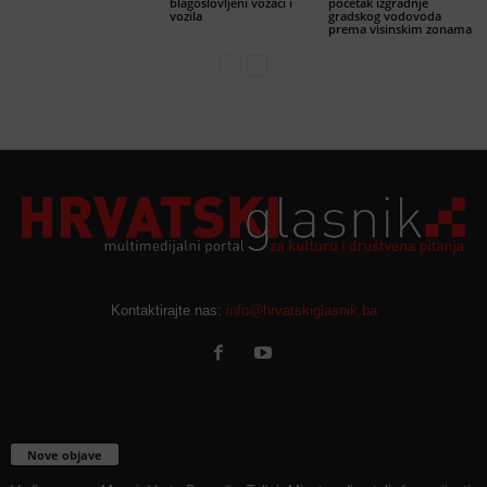
blagoslovljeni vozači i
početak izgradnje
vozila
gradskog vodovoda
prema visinskim zonama
Kontaktirajte nas:
info@hrvatskiglasnik.ba
Nove objave