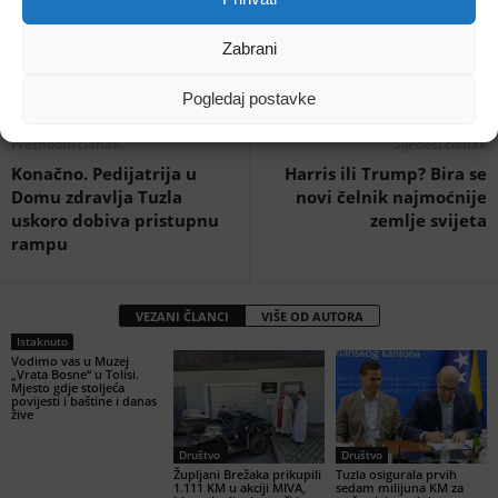
Zabrani
Pogledaj postavke
Prethodni članak
Sljedeći članak
Konačno. Pedijatrija u
Harris ili Trump? Bira se
Domu zdravlja Tuzla
novi čelnik najmoćnije
uskoro dobiva pristupnu
zemlje svijeta
rampu
VEZANI ČLANCI
VIŠE OD AUTORA
Istaknuto
Vodimo vas u Muzej
„Vrata Bosne“ u Tolisi.
Mjesto gdje stoljeća
povijesti i baštine i danas
žive
Društvo
Društvo
Župljani Brežaka prikupili
Tuzla osigurala prvih
1.111 KM u akciji MIVA,
sedam milijuna KM za