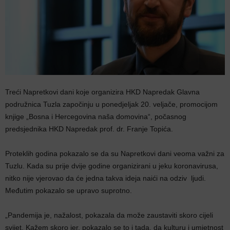
Treći Napretkovi dani koje organizira HKD Napredak Glavna
podružnica Tuzla započinju u ponedjeljak 20. veljače, promocijom
knjige „Bosna i Hercegovina naša domovina“, počasnog
predsjednika HKD Napredak prof. dr. Franje Topića.
Proteklih godina pokazalo se da su Napretkovi dani veoma važni za
Tuzlu. Kada su prije dvije godine organizirani u jeku koronavirusa,
nitko nije vjerovao da će jedna takva ideja naići na odziv ljudi.
Međutim pokazalo se upravo suprotno.
„Pandemija je, nažalost, pokazala da može zaustaviti skoro cijeli
svijet. Kažem skoro jer, pokazalo se to i tada, da kulturu i umjetnost