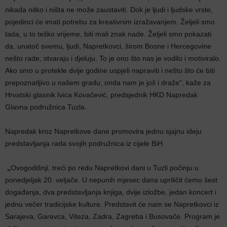
nikada nitko i ništa ne može zaustaviti. Dok je ljudi i ljudske vrste,
pojedinci će imati potrebu za kreativnim izražavanjem. Željeli smo
tada, u to teško vrijeme, biti mali znak nade. Željeli smo pokazati
da, unatoč svemu, ljudi, Napretkovci, širom Bosne i Hercegovine
nešto rade, stvaraju i djeluju. To je ono što nas je vodilo i motiviralo.
Ako smo u protekle dvije godine uspjeli napraviti i nešto što će biti
prepoznatljivo u našem gradu, onda nam je još i draže“, kaže za
Hrvatski glasnik Ivica Kovačević, predsjednik HKD Napredak
Glavna podružnica Tuzla.
Napredak kroz Napretkove dane promovira jednu sjajnu ideju
predstavljanja rada svojih podružnica iz cijele BiH.
„
Ovogodišnji, treći po redu Napretkovi dani u Tuzli počinju u
ponedjeljak 20. veljače. U nepunih mjesec dana upriličit ćemo šest
događanja, dva predstavljanja knjiga, dvije izložbe, jedan koncert i
jednu večer tradicijske kulture. Predstavit će nam se Napretkovci iz
Sarajeva, Garevca, Viteza, Zadra, Zagreba i Busovače. Program je