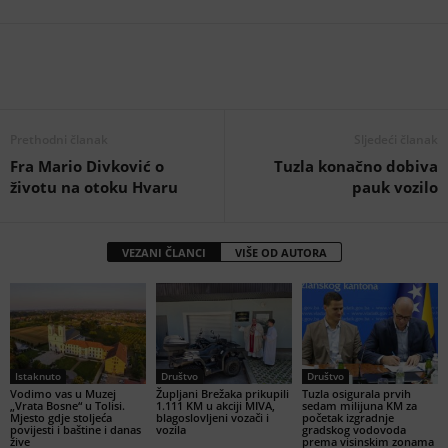
Prethodni članak
Sljedeći članak
Fra Mario Divković o
Tuzla konačno dobiva
životu na otoku Hvaru
pauk vozilo
VEZANI ČLANCI
VIŠE OD AUTORA
Istaknuto
Društvo
Društvo
Vodimo vas u Muzej
Župljani Brežaka prikupili
Tuzla osigurala prvih
„Vrata Bosne“ u Tolisi.
1.111 KM u akciji MIVA,
sedam milijuna KM za
Mjesto gdje stoljeća
blagoslovljeni vozači i
početak izgradnje
povijesti i baštine i danas
vozila
gradskog vodovoda
žive
prema visinskim zonama