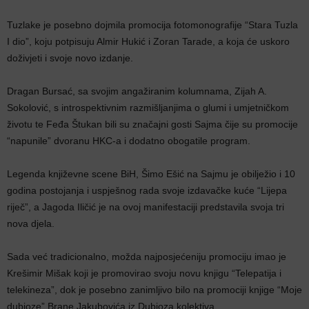
Tuzlake je posebno dojmila promocija fotomonografije “Stara Tuzla
I dio”, koju potpisuju Almir Hukić i Zoran Tarade, a koja će uskoro
doživjeti i svoje novo izdanje.
Dragan Bursać, sa svojim angažiranim kolumnama, Zijah A.
Sokolović, s introspektivnim razmišljanjima o glumi i umjetničkom
životu te Feđa Štukan bili su značajni gosti Sajma čije su promocije
“napunile” dvoranu HKC-a i dodatno obogatile program.
Legenda književne scene BiH, Šimo Ešić na Sajmu je obilježio i 10
godina postojanja i uspješnog rada svoje izdavačke kuće “Lijepa
riječ”, a Jagoda Iličić je na ovoj manifestaciji predstavila svoja tri
nova djela.
Sada već tradicionalno, možda najposjećeniju promociju imao je
Krešimir Mišak koji je promovirao svoju novu knjigu “Telepatija i
telekineza”, dok je posebno zanimljivo bilo na promociji knjige “Moje
dubioze” Brane Jakubovića iz Dubioza kolektiva.