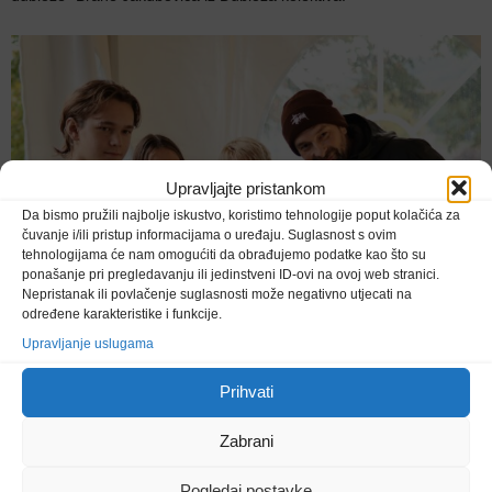
Upravljajte pristankom
Da bismo pružili najbolje iskustvo, koristimo tehnologije poput kolačića za
čuvanje i/ili pristup informacijama o uređaju. Suglasnost s ovim
tehnologijama će nam omogućiti da obrađujemo podatke kao što su
ponašanje pri pregledavanju ili jedinstveni ID-ovi na ovoj web stranici.
Nepristanak ili povlačenje suglasnosti može negativno utjecati na
određene karakteristike i funkcije.
Upravljanje uslugama
Prihvati
Ovo izdanje Sajma potvrdilo je težnju organizatora iz UG Activus i
samog grada Tuzle, te Tuzlanskog kantona da postane sredšte
Zabrani
književne razmjene, ne samo na lokalnom, nego i regionalnoj
razini. Uz podršku izdavača, autora, volontera i publike, Sajam je
Pogledaj postavke