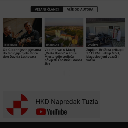
VEZANI ČLANCI
VIŠE OD AUTORA
Istaknuto
Istaknuto
Društvo
Od Gibonnijevih pjesama
Vodimo vas u Muzej
Župljani Brežaka prikupili
do teologije tijela. Priča
„Vrata Bosne“ u Tolisi.
1.111 KM u akciji MIVA,
don Davida Leskovara
Mjesto gdje stoljeća
blagoslovljeni vozači i
povijesti i baštine i danas
vozila
žive