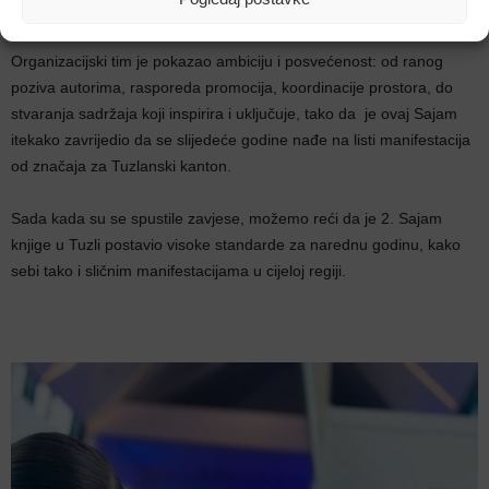
uspješno izgradio ime događaja kojem se vraća.
Organizacijski tim je pokazao ambiciju i posvećenost: od ranog
poziva autorima, rasporeda promocija, koordinacije prostora, do
stvaranja sadržaja koji inspirira i uključuje, tako da je ovaj Sajam
itekako zavrijedio da se slijedeće godine nađe na listi manifestacija
od značaja za Tuzlanski kanton.
Sada kada su se spustile zavjese, možemo reći da je 2. Sajam
knjige u Tuzli postavio visoke standarde za narednu godinu, kako
sebi tako i sličnim manifestacijama u cijeloj regiji.