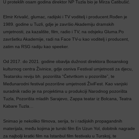
U proteklih osam godina direktor NP Tuzla bio je Mirza Ćatibušić.
Elmir Krivalić, glumac, radijski i TV voditelj i producent.Rođen je
1989. godine u Tuzli, gdje je završio Akademiju dramskih
umjetnosti, za kazalište, film, radio i TV, na odsjeku Gluma.Po
završetku Akademije, radi na Face TV-u kao voditelj i producent,
zatim na RSG radiju kao speeker.
Od 2017. do 2021. godine obavlja dužnost direktora Bosanskog
kulturnog centra Živinice, gdje osniva Festival umjetnosti za djecu,
Teatarsku reviju bh. pozorišta “Četvrtkom u pozorište”, te
Međunarodni festival pozorišne umjetnosti ŽiviFest. Kao vanjski
suradnik radio je na projektima u produkciji Narodnog pozorišta
Tuzla, Pozorišta mladih Sarajevo, Zappa teatar iz Bolcana, Teatra
Kabare Tuzla…
Snimao je nekoliko filmova, serija, tv i radijskih propagandnih
materijala, među kojima je turski film En Uzun Yol, dobitnik nagrade
za najbolji kratki film na Istanbul film festivalu u Turskoj, te