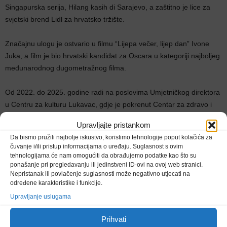
Singapurska serija, Hilang kasih di Sarajevo, a zaštitno je lice za
svjetski brend Lidl za hrvatsko tržište.
Značajnu ulogu je ostvario u filmu “Lijepa večer, lijep dan” Ivone
Juka, a film je bio hrvatski kandidat za Oscara u kategoriji najboljeg
međunarodnog dugometražnog filma.
Od 2022. do 2025. godine radi na poslovima Umjetničkog direktora
u Centru za kulturu Lukavac, gdje je pokrenut Centar za zdravo i
kreativno odrastanje, sa preko 400 djece, koja stiču vještine iz
Upravljajte pristankom
raznih vrsta umjetnosti.Pokretač je i voditelj radionice IdealVoice,
Da bismo pružili najbolje iskustvo, koristimo tehnologije poput kolačića za
koja se bavi vještinom govorništva i javnog nastupa. Posljednjih
čuvanje i/ili pristup informacijama o uređaju. Suglasnost s ovim
godinu dana bio je umjetnički rukovoditelj Narodnog pozorišta Tuzla
tehnologijama će nam omogućiti da obrađujemo podatke kao što su
ponašanje pri pregledavanju ili jedinstveni ID-ovi na ovoj web stranici.
Nepristanak ili povlačenje suglasnosti može negativno utjecati na
određene karakteristike i funkcije.
Upravljanje uslugama
Prihvati