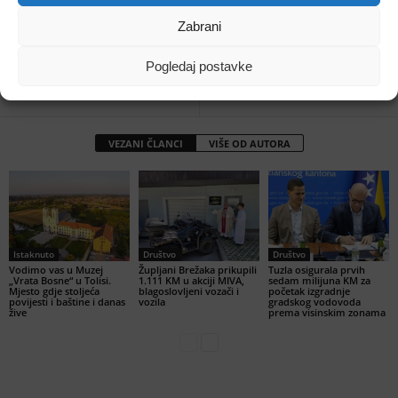
Prethodni članak
Sljedeći članak
Zabrani
Schmidt: Ostajem u BiH,
Nedić i Antunović poručili:
izborni zakon mora se
Energetska obnova škola u
promijeniti u parlamentu
TK prioritet Vlade
Pogledaj postavke
Federacije BiH
VEZANI ČLANCI
VIŠE OD AUTORA
Istaknuto
Društvo
Društvo
Vodimo vas u Muzej
Župljani Brežaka prikupili
Tuzla osigurala prvih
„Vrata Bosne“ u Tolisi.
1.111 KM u akciji MIVA,
sedam milijuna KM za
Mjesto gdje stoljeća
blagoslovljeni vozači i
početak izgradnje
povijesti i baštine i danas
vozila
gradskog vodovoda
žive
prema visinskim zonama