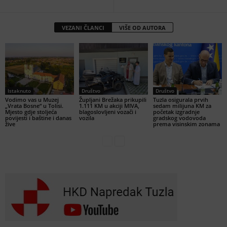
VEZANI ČLANCI
VIŠE OD AUTORA
Istaknuto
Društvo
Društvo
Vodimo vas u Muzej
Župljani Brežaka prikupili
Tuzla osigurala prvih
„Vrata Bosne“ u Tolisi.
1.111 KM u akciji MIVA,
sedam milijuna KM za
Mjesto gdje stoljeća
blagoslovljeni vozači i
početak izgradnje
povijesti i baštine i danas
vozila
gradskog vodovoda
žive
prema visinskim zonama