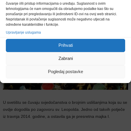
čuvanje i/ili pristup informacijama o uređaju. Suglasnost s ovim
tehnologijama će nam omogućiti da obrađujemo podatke kao što su
ponašanje pri pregledavanju ili jedinstveni ID-ovi na ovoj web stranici.
Nepristanak ili povlačenje suglasnosti može negativno utjecati na
određene karakteristike i funkcije.
Upravljanje uslugama
Prihvati
Zabrani
Pogledaj postavke
U svetištu se čuvaju svjedočanstva o brojnim uslišanjima koja su se
ovdje dogodila po zagovoru sv. Leopolda. Jedno od takvih potječe
iz travnja 2014. godine, a ostavila ga je presretna majka I.