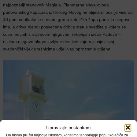
najpoznatiji stanovnik Maglaja. Planetarna slava ovoga
padovanskog kapucina iz Herceg-Novog ne blijedi ni poslije više od
40 godina otkako je u ovom gradu katolička župa ponijela njegovo
ime, a crkva njemu posvećena dobila status svetišta u kojem se
čuva moćnik s najvećom njegovom relikvijom izvan Padove –
dijelom njegove blagoslovljene desnice kojom je cijeli svoj
svećenički vijek grešnicima udjeljivao oproštenje grijeha.
Upravljajte pristankom
Da bismo pružili najbolje iskustvo, koristimo tehnologije poput kolačića za