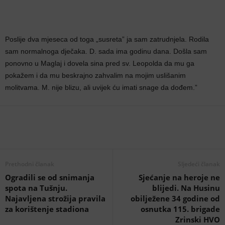
Poslije dva mjeseca od toga „susreta” ja sam zatrudnjela. Rodila
sam normalnoga dječaka. D. sada ima godinu dana. Došla sam
ponovno u Maglaj i dovela sina pred sv. Leopolda da mu ga
pokažem i da mu beskrajno zahvalim na mojim uslišanim
molitvama. M. nije blizu, ali uvijek ću imati snage da dođem.”
Prethodni članak
Sljedeći članak
Ogradili se od snimanja
Sjećanje na heroje ne
spota na Tušnju.
blijedi. Na Husinu
Najavljena strožija pravila
obilježene 34 godine od
za korištenje stadiona
osnutka 115. brigade
Zrinski HVO