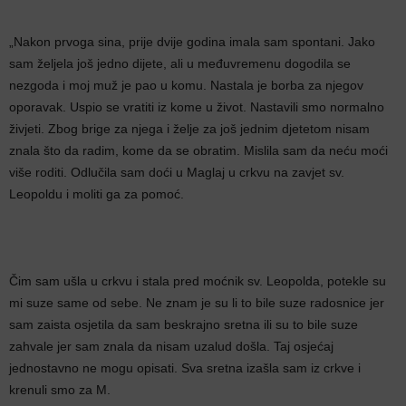
„Nakon prvoga sina, prije dvije godina imala sam spontani. Jako
sam željela još jedno dijete, ali u međuvremenu dogodila se
nezgoda i moj muž je pao u komu. Nastala je borba za njegov
oporavak. Uspio se vratiti iz kome u život. Nastavili smo normalno
živjeti. Zbog brige za njega i želje za još jednim djetetom nisam
znala što da radim, kome da se obratim. Mislila sam da neću moći
više roditi. Odlučila sam doći u Maglaj u crkvu na zavjet sv.
Leopoldu i moliti ga za pomoć.
Čim sam ušla u crkvu i stala pred moćnik sv. Leopolda, potekle su
mi suze same od sebe. Ne znam je su li to bile suze radosnice jer
sam zaista osjetila da sam beskrajno sretna ili su to bile suze
zahvale jer sam znala da nisam uzalud došla. Taj osjećaj
jednostavno ne mogu opisati. Sva sretna izašla sam iz crkve i
krenuli smo za M.