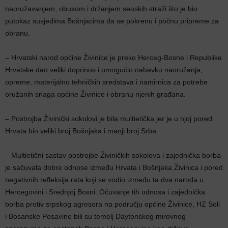
naoružavanjem, obukom i držanjem seoskih straži što je bio
putokaz susjedima Bošnjacima da se pokrenu i počnu pripreme za
obranu.
– Hrvatski narod općine Živinice je preko Herceg-Bosne i Republike
Hrvatske dao veliki doprinos i omogućio nabavku naoružanja,
opreme, materijalno tehničkih sredstava i namirnica za potrebe
oružanih snaga općine Živinice i obranu njenih građana.
– Postrojba Živinički sokolovi je bila multietička jer je u njoj pored
Hrvata bio veliki broj Bošnjaka i manji broj Srba.
– Multietični sastav postrojbe Živiničkih sokolova i zajednička borba
je sačuvala dobre odnose između Hrvata i Bošnjaka Živinica i pored
negativnih refleksija rata koji se vodio između ta dva naroda u
Hercegovini i Srednjoj Bosni. Očuvanje tih odnosa i zajednička
borba protiv srpskog agresora na području općine Živinice, HZ Soli
i Bosanske Posavine bili su temelj Daytonskog mirovnog