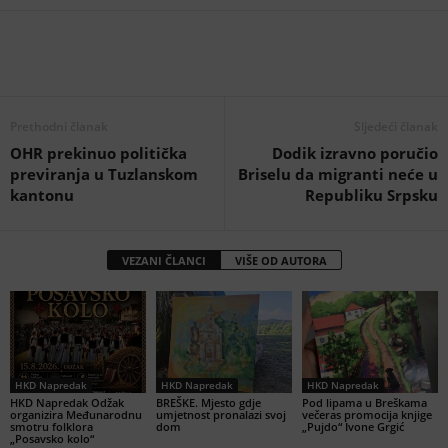
Prethodni članak
Sljedeći članak
OHR prekinuo politička
Dodik izravno poručio
previranja u Tuzlanskom
Briselu da migranti neće u
kantonu
Republiku Srpsku
VEZANI ČLANCI
VIŠE OD AUTORA
HKD Napredak
HKD Napredak
HKD Napredak
HKD Napredak Odžak
BREŠKE. Mjesto gdje
Pod lipama u Breškama
organizira Međunarodnu
umjetnost pronalazi svoj
večeras promocija knjige
smotru folklora
dom
„Pujdo“ Ivone Grgić
„Posavsko kolo“