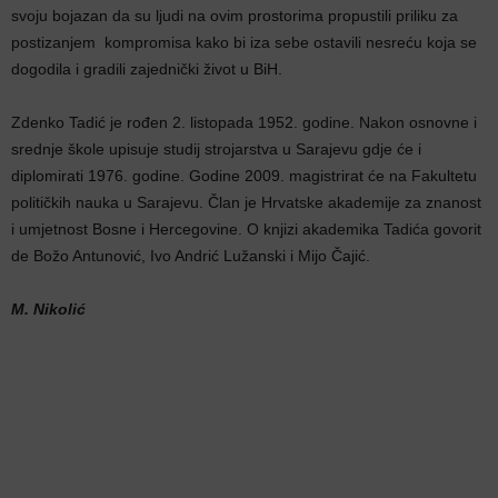
svoju bojazan da su ljudi na ovim prostorima propustili priliku za
postizanjem kompromisa kako bi iza sebe ostavili nesreću koja se
dogodila i gradili zajednički život u BiH.
Zdenko Tadić je rođen 2. listopada 1952. godine. Nakon osnovne i
srednje škole upisuje studij strojarstva u Sarajevu gdje će i
diplomirati 1976. godine. Godine 2009. magistrirat će na Fakultetu
političkih nauka u Sarajevu. Član je Hrvatske akademije za znanost
i umjetnost Bosne i Hercegovine. O knjizi akademika Tadića govorit
de Božo Antunović, Ivo Andrić Lužanski i Mijo Čajić.
M. Nikolić