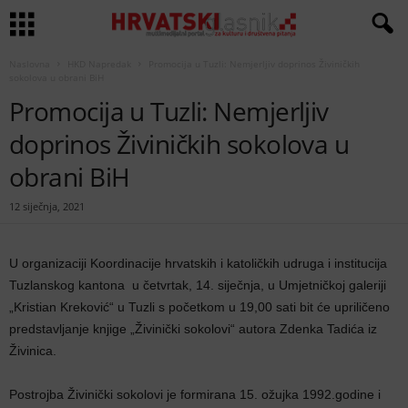
Naslovna
HKD Napredak
Promocija u Tuzli: Nemjerljiv doprinos Živiničkih
sokolova u obrani BiH
Promocija u Tuzli: Nemjerljiv
doprinos Živiničkih sokolova u
obrani BiH
12 siječnja, 2021
U organizaciji Koordinacije hrvatskih i katoličkih udruga i institucija
Tuzlanskog kantona u četvrtak, 14. siječnja, u Umjetničkoj galeriji
„Kristian Kreković“ u Tuzli s početkom u 19,00 sati bit će upriličeno
predstavljanje knjige „Živinički sokolovi“ autora Zdenka Tadića iz
Živinica.
Postrojba Živinički sokolovi je formirana 15. ožujka 1992.godine i