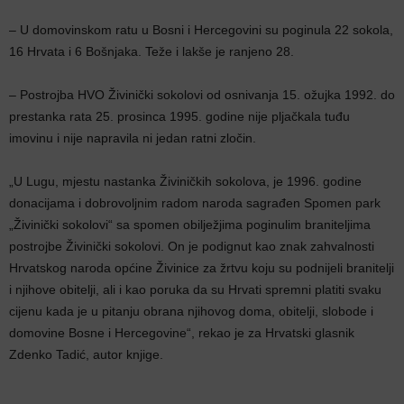
– U domovinskom ratu u Bosni i Hercegovini su poginula 22 sokola,
16 Hrvata i 6 Bošnjaka. Teže i lakše je ranjeno 28.
– Postrojba HVO Živinički sokolovi od osnivanja 15. ožujka 1992. do
prestanka rata 25. prosinca 1995. godine nije pljačkala tuđu
imovinu i nije napravila ni jedan ratni zločin.
„U Lugu, mjestu nastanka Živiničkih sokolova, je 1996. godine
donacijama i dobrovoljnim radom naroda sagrađen Spomen park
„Živinički sokolovi“ sa spomen obilježjima poginulim braniteljima
postrojbe Živinički sokolovi. On je podignut kao znak zahvalnosti
Hrvatskog naroda općine Živinice za žrtvu koju su podnijeli branitelji
i njihove obitelji, ali i kao poruka da su Hrvati spremni platiti svaku
cijenu kada je u pitanju obrana njihovog doma, obitelji, slobode i
domovine Bosne i Hercegovine“, rekao je za Hrvatski glasnik
Zdenko Tadić, autor knjige.