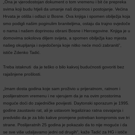
„Ona je vjerodostojan dokument o tom vremenu i bit će prepreka
svima koji budu htjeli da umanje naš doprinos i postojanje. Većina
Hrvata je otišla i odlazi iz Bosne. Ova knjiga i spomen obilježja koja
smo podigli našim poginulim braniteljima, ostaju da trajno svjedoče
o nama i našem doprinosu obrani Bosne i Hercegovine. Knjiga je u
domovima sokolova diljem svijeta, a spomen obilježja kao mjesta
našeg okupljanja i svjedočenja koje nitko neće moći zabraniti“,
ističe Zdenko Tadić.
Treba istaknuti da je teško o bilo kakvoj budućnosti govoriti bez
rajašnjene prošlosti.
„Imam dosta godina koje sam proživio u prijeratnom, ratnom i
poslijeratnom vremenu i ne vjerujem da je na ovim prostorima
moguće doći do zajedničke povijesti. Daytonski sporazum je 1995.
godine zaustavio rat, ali je ustavom legalizirao ratna osvajanja i
predvidio da je za bilo kakve promjene potreban kompromis sve tri
strane. Poslijeratnih 25 godina je pokazalo da to nije moguće i da
se sve više udaljavamo jedni od drugih“, kaže Tadić za HG i ističe