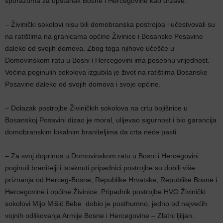
sporazuma za opstanak Bosne i Hercegovine kao države.
– Živinički sokolovi nisu bili domobranska postrojba i učestvovali su
na ratištima na granicama općine Živinice i Bosanske Posavine
daleko od svojih domova. Zbog toga njihovo učešće u
Domovinskom ratu u Bosni i Hercegovini ima posebnu vrijednost.
Većina poginulih sokolova izgubila je život na ratištima Bosanske
Posavine daleko od svojih domova i svoje općine.
– Dolazak postrojbe Živiničkih sokolova na crtu bojišnice u
Bosanskoj Posavini dizao je moral, ulijevao sigurnost i bio garancija
domobranskim lokalnim braniteljima da crta neće pasti.
– Za svoj doprinos u Domovinskom ratu u Bosni i Hercegovini
poginuli branitelji i istaknuti pripadnici postrojbe su dobili više
priznanja od Herceg-Bosne, Republike Hrvatske, Republike Bosne i
Hercegovine i općine Živinice. Pripadnik postrojbe HVO Živinički
sokolovi Mijo Mišić Bebe dobio je posthumno, jedno od najvećih
vojnih odlikovanja Armije Bosne i Hercegovine – Zlatni ljiljan.