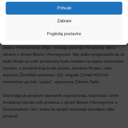
Prihvati
„Sve što je napisano potkrijepljeno je navođenjem odgovarajućeg
izvora i sve je istina.
Zabrani
Pogledaj postavke
Jedan od razloga pisanja ove knjige je očuvanje istinite povijesti o
našem sudjelovanju u Domovinskom ratu. Trenutačno je prisutna
pojava minimiziranja uloge i značaja postrojbi Hrvatskog vijeća
obrane u obrani Bosne i Hercegovine. Nije teško pretpostaviti da će
kada Hrvati na ovim prostorima budu svedeni na status nacionalne
manjine, u povijesti koja bude pisana, doprinos Hrvata i ratni
doprinos Živiničkih sokolova i 115. brigade Zrinski HVO biti
minimiziran pa čak i upitan“, upozorava Zdenko Tadić.
Ova knjiga je povijesni spomenik organiziranja, doprinosa i žrtve
hrvatskog naroda ovih prostora u obrani Bosne i Hercegovine u
Domovinskom ratu i treba da spriječi stvaranje iskrivljene slike
povijesti.