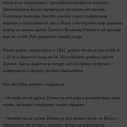
bila je prva organizirana i naoružana postrojba na području
Sjeveroistočne Bosne namijenjena za obranu od agresije.
Formiranje postrojbe Živinički sokolovi i njeno sudjelovanje i
doprinos u Domovinskom ratu u Bosni i Hercegovini imaju poseban
značaj za obranu općine Živinice i Bosanske Posavine od agresije
koju su izvršili JNA i pripadnici srpskih snaga.
Prema popisu stanovništva iz 1991. godine Hrvata je bilo 2.095 ili
7,25 % u ukupnom broju od 54.783 popisanih građana općine
Živinice. Njihov doprinos je mnogo veći od njihove brojnosti i
sudjelovanja u ukupnoj strukturi stanovništva
Ono što treba posebno naglasiti je:
– Hrvatski narod općine Živinice je prvi puta u povijesti imao svoju
vojsku, sa svojim oznakama i svojim stijegom.
– Hrvatski narod općine Živinice je prvi shvatio da će na Bosnu i
Hercegovini biti izvršena agresija i počeo sa pripremama,