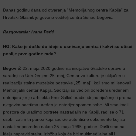
Danas godinu dana od otvaranja “Memorijalnog centra Kapija” za
Hrvatski Glasnik je govorio voditelj centra Senad Begović.
Razgovarala: Ivana Perić
HG: Kako je došlo do ideje o osnivanju centra i kakvi su utisci
poslije prve godine rada?
Begović:
22. maja 2020 godine na inicijativu Gradske uprave u
saradnji sa Udruženjem 25. maj, Centar za kulturu je uključen u
realizaciju stalne muzejske postavke „25. maj“, koji smo mi ienovali
Memorijalni centar Kapija. Sadržaji su već bili određeni uređenem
enterijera jer je arhitekta Emir Salkić uradio idejno riješenje i prema
njegovim nacrtima uređen je enterijer spomen sobe. Mi smo imali
prostora da uradimo portrete nastradalih na Kapiji, radi se o 71
osobi, zatim tri panoa koja sadrže autentične dokumente koji su
nastali neposredno nakon 25. maja 1995. godine. Došli smo na
ideju napraviti stalnu izložbu koja će biti multimedijalna ali i