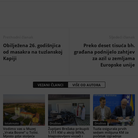
Prethodni članak
Sljedeći članak
Obilježena 26. godišnjica
Preko deset tisuća bh.
od masakra na tuzlanskoj
građana podnijelo zahtjev
Kapiji
za azil u zemljama
Europske unije
VEZANI ČLANCI
VIŠE OD AUTORA
Istaknuto
Društvo
Društvo
Vodimo vas u Muzej
Župljani Brežaka prikupili
Tuzla osigurala prvih
„Vrata Bosne“ u Tolisi.
1.111 KM u akciji MIVA,
sedam milijuna KM za
Mjesto gdje stoljeća
blagoslovljeni vozači i
početak izgradnje