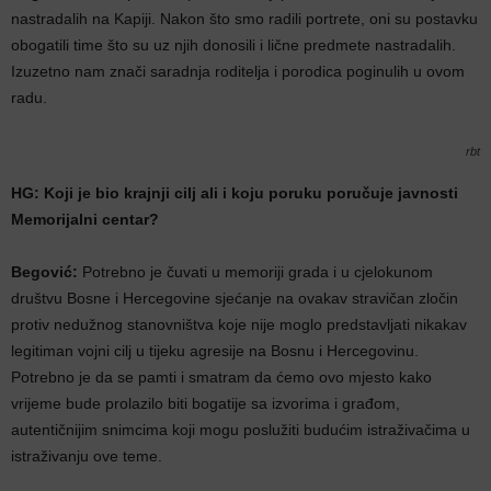
nastradalih na Kapiji. Nakon što smo radili portrete, oni su postavku
obogatili time što su uz njih donosili i lične predmete nastradalih.
Izuzetno nam znači saradnja roditelja i porodica poginulih u ovom
radu.
rbt
HG: Koji je bio krajnji cilj ali i koju poruku poručuje javnosti
Memorijalni centar?
Begović:
Potrebno je čuvati u memoriji grada i u cjelokunom
društvu Bosne i Hercegovine sjećanje na ovakav stravičan zločin
protiv nedužnog stanovništva koje nije moglo predstavljati nikakav
legitiman vojni cilj u tijeku agresije na Bosnu i Hercegovinu.
Potrebno je da se pamti i smatram da ćemo ovo mjesto kako
vrijeme bude prolazilo biti bogatije sa izvorima i građom,
autentičnijim snimcima koji mogu poslužiti budućim istraživačima u
istraživanju ove teme.