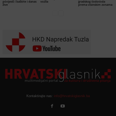
povijesti i baštine i danas
vozila
gradskog vodovoda
žive
prema visinskim zonama
Kontaktirajte nas:
info@hrvatskiglasnik.ba