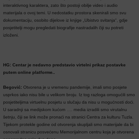
interaktivnog karaktera, zato što postoji obilje video i audio
materijala o ovoj temi. U nedostatku prostora skenirali smo svu
dokumentaciju, osobito dijelove iz knjige „Ubistvo svitanja“, gdje
posjetitelji mogu pregledati biografije nastradalih čiji su potreti
izloženi.
HG: Centar je nedavno predstavio virtelni prikaz postavke
putem online platforme..
Begović:
Otvorena je u vremenu pandemije, imali smo posjete
usprkos iako nisu bile u velikom broju. Iz tog razloga omogućili smo
posjetiteljima virtuelnu posjetu u slučaju da nisu u mogućnosti doći.
U saradnji sa medijskom kućom …. media izradili smo virutalnu
šetnju, čiji se link može pronaći na stranici Centra za kulturu Tuzla.
Tijekom protekle godine od otvorenja skupljali smo materijale da bi
osnovali stranicu posvećenu Memorijalnom centru koja je otvorena