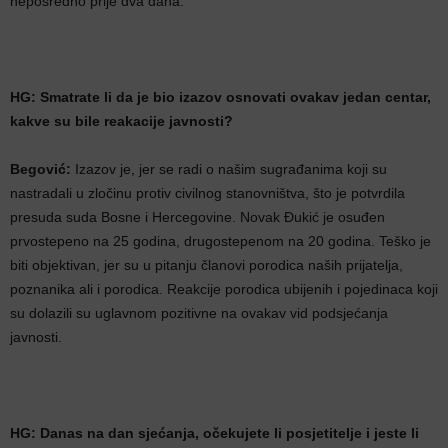
neposredno prije dva dana.
HG: Smatrate li da je bio izazov osnovati ovakav jedan centar,
kakve su bile reakacije javnosti?
Begović:
Izazov je, jer se radi o našim sugrađanima koji su
nastradali u zločinu protiv civilnog stanovništva, što je potvrdila
presuda suda Bosne i Hercegovine. Novak Đukić je osuđen
prvostepeno na 25 godina, drugostepenom na 20 godina. Teško je
biti objektivan, jer su u pitanju članovi porodica naših prijatelja,
poznanika ali i porodica. Reakcije porodica ubijenih i pojedinaca koji
su dolazili su uglavnom pozitivne na ovakav vid podsjećanja
javnosti.
HG: Danas na dan sjećanja, očekujete li posjetitelje i jeste li