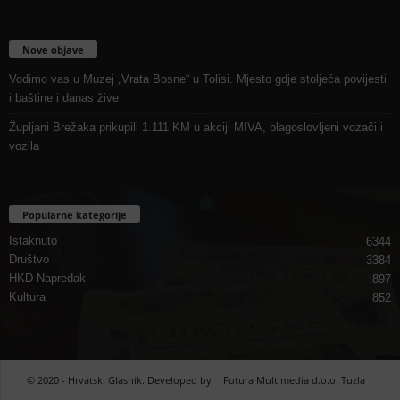
Nove objave
Vodimo vas u Muzej „Vrata Bosne“ u Tolisi. Mjesto gdje stoljeća povijesti
i baštine i danas žive
Župljani Brežaka prikupili 1.111 KM u akciji MIVA, blagoslovljeni vozači i
vozila
Popularne kategorije
Istaknuto
6344
Društvo
3384
HKD Napredak
897
Kultura
852
© 2020 - Hrvatski Glasnik. Developed by
Futura Multimedia d.o.o. Tuzla