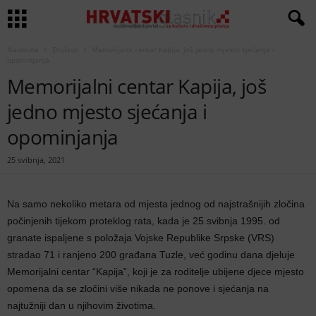
Naslovna
Društvo
Memorijalni centar Kapija, još jedno mjesto sjećanja i
opominjanja
Memorijalni centar Kapija, još
jedno mjesto sjećanja i
opominjanja
25 svibnja, 2021
Na samo nekoliko metara od mjesta jednog od najstrašnijih zločina
počinjenih tijekom proteklog rata, kada je 25.svibnja 1995. od
granate ispaljene s položaja Vojske Republike Srpske (VRS)
stradao 71 i ranjeno 200 građana Tuzle, već godinu dana djeluje
Memorijalni centar “Kapija”, koji je za roditelje ubijene djece mjesto
opomena da se zločini više nikada ne ponove i sjećanja na
najtužniji dan u njihovim životima.