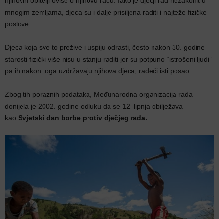
njihovih obitelji ovise o njihovu radu. Iako je dječji rad nezakonit u
mnogim zemljama, djeca su i dalje prisiljena raditi i najteže fizičke
poslove.
Djeca koja sve to prežive i uspiju odrasti, često nakon 30. godine
starosti fizički više nisu u stanju raditi jer su potpuno “istrošeni ljudi”
pa ih nakon toga uzdržavaju njihova djeca, radeći isti posao.
Zbog tih poraznih podataka, Međunarodna organizacija rada
donijela je 2002. godine odluku da se 12. lipnja obilježava
kao
Svjetski dan borbe protiv dječjeg rada.