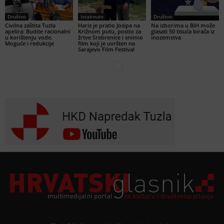
Društvo
Istaknuto
Društvo
Civilna zaštita Tuzla
Haris je pratio Josipa na
Na izborima u BiH može
apelira: Budite racionalni
Križnom putu, postio za
glasati 50 tisuća birača iz
u korištenju vode.
žrtve Srebrenice i snimio
inozemstva
Moguće i redukcije
film koji je uvršten na
Sarajevo Film Festival