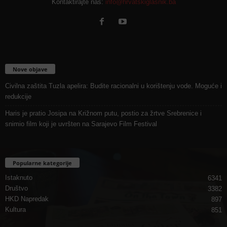
Kontaktirajte nas:
info@hrvatskiglasnik.ba
Nove objave
Civilna zaštita Tuzla apelira: Budite racionalni u korištenju vode. Moguće i
redukcije
Haris je pratio Josipa na Križnom putu, postio za žrtve Srebrenice i
snimio film koji je uvršten na Sarajevo Film Festival
Popularne kategorije
Istaknuto
6341
Društvo
3382
HKD Napredak
897
Kultura
851