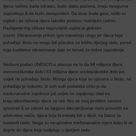
djeca radnici, kada odrastu, budu slabo plaćena, imaju nesigurna
zaposlenja ili da budu nezaposleni. Da stvar bude gora, veliki su
izgledi i da njihova djeca također postanu maloljetni radnici.
Razbijanje tog ciklusa nepovoljnih uvjeta je globalni
izazov. Obrazovanje pritom igra najvažniju ulogu jer djeca koja
pohađaju školu ne mogu biti prisutna na tržištu dječjeg rada, pored
toga kvalitetno obrazovanje daje im temelj za dobra zaposlenja.
Nedavni podaci UNESCO-a ukazuju na to da 58 milijuna djece
osnovnoškolske dobi i 63 milijuna djece srednjoškolske dobi još
uvijek ne pohađaju školu. Mnoga djeca koja su upisana u školu, ne
pohađaju je redovito. Iz svih ovih podataka očito je da
međunarodne zajednice još uvijek ne uspijevaju stati na
kraju iskorištavanju djece za rad. Ako se ovaj problem nastavi
ignorirati ili se zakoni za njegovo iskorjenjivanje neće provoditi na
adekvatan način, djeca koja bi trebala biti u školi, na žalost će
nastaviti raditi. Stoga su neophodne međunarodne mjere kako bi se
doprlo do djece koja sudjeluju u dječjem radu.