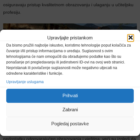
osiguravaju pristup kvalitetnom obrazovanju i ulaganju u učiteljsku
profesiju.
Upravljajte pristankom
Da bismo pružili najbolje iskustvo, koristimo tehnologije poput kolačića za
čuvanje i/ili pristup informacijama o uređaju. Suglasnost s ovim
tehnologijama će nam omogućiti da obrađujemo podatke kao što su
ponašanje pri pregledavanju ili jedinstveni ID-ovi na ovoj web stranici.
Nepristanak ili povlačenje suglasnosti može negativno utjecati na
određene karakteristike i funkcije.
Upravljanje uslugama
Prihvati
Zabrani
Pogledaj postavke
Mnoga djeca radnici uopće ne pohađaju školu. Druga rade i
pohađaju školu, no to je često na štetu njihovog obrazovanja. U
nedostatku odgovarajućeg obrazovanja i vještina, veći su izgledi da