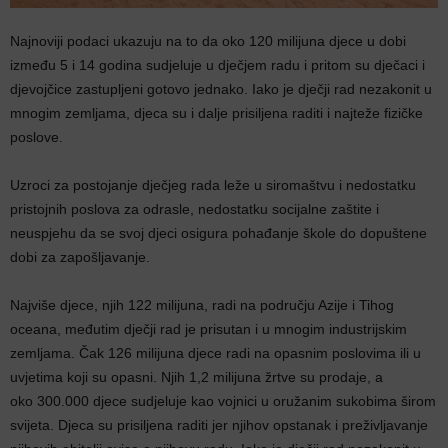
Najnoviji podaci ukazuju na to da oko 120 milijuna djece u dobi
između 5 i 14 godina sudjeluje u dječjem radu i pritom su dječaci i
djevojčice zastupljeni gotovo jednako. Iako je dječji rad nezakonit u
mnogim zemljama, djeca su i dalje prisiljena raditi i najteže fizičke
poslove.
Uzroci za postojanje dječjeg rada leže u siromaštvu i nedostatku
pristojnih poslova za odrasle, nedostatku socijalne zaštite i
neuspjehu da se svoj djeci osigura pohađanje škole do dopuštene
dobi za zapošljavanje.
Najviše djece, njih 122 milijuna, radi na području Azije i Tihog
oceana, međutim dječji rad je prisutan i u mnogim industrijskim
zemljama. Čak 126 milijuna djece radi na opasnim poslovima ili u
uvjetima koji su opasni. Njih 1,2 milijuna žrtve su prodaje, a
oko 300.000 djece sudjeluje kao vojnici u oružanim sukobima širom
svijeta. Djeca su prisiljena raditi jer njihov opstanak i preživljavanje