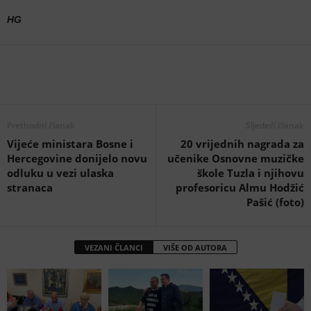
HG
Prethodni članak
Sljedeći članak
Vijeće ministara Bosne i
20 vrijednih nagrada za
Hercegovine donijelo novu
učenike Osnovne muzičke
odluku u vezi ulaska
škole Tuzla i njihovu
stranaca
profesoricu Almu Hodžić
Pašić (foto)
VEZANI ČLANCI
VIŠE OD AUTORA