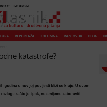
ONTAKT
IMPRESSUM
TURA
REPORTAŽA
KOLUMNA
RAZGOVOR
BLOG
NO
trofe?
odne katastrofe?
jih godina u novijoj povijesti bliži se kraju. U ovom
razloge zašto je, ipak, ne smijemo zaboraviti