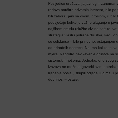
Posljedice urušavanja javnog – zanemarivan
radova nauštrb privatnih interesa, bilo parti
biti zaboravljeni sa ovom, prošlom, ili b
podsjećaju koliko je važno ulaganje u jav
najširem smislu (službe civilne zaštite, v
strategija vlasti i potreba društva, kao i 
se solidariše – bilo prinudno, ostajanjem 
od prirodnih nesreća. No, ma koliko takva
mjera. Naprotiv, navikavanje društva na so
sistemskih rješenja. Jednako, ono zbog sv
izazova ne može odgovoriti svim potreba
liječenje poslali, skupili odjeće ljudima u p
doprinosi – ostaje.