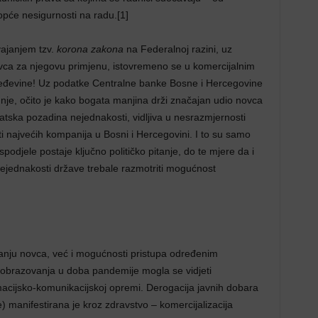
opće nesigurnosti na radu.[1]
vajanjem tzv.
korona zakona
na Federalnoj razini, uz
vca za njegovu primjenu, istovremeno se u komercijalnim
teđevine! Uz podatke Centralne banke Bosne i Hercegovine
nje, očito je kako bogata manjina drži značajan udio novca
tska pozadina nejednakosti, vidljiva u nesrazmjernosti
ti najvećih kompanija u Bosni i Hercegovini. I to su samo
spodjele postaje ključno političko pitanje, do te mjere da i
jednakosti države trebale razmotriti mogućnost
anju novca, već i mogućnosti pristupa određenim
 obrazovanja u doba pandemije mogla se vidjeti
macijsko-komunikacijskoj opremi. Derogacija javnih dobara
e) manifestirana je kroz zdravstvo – komercijalizacija