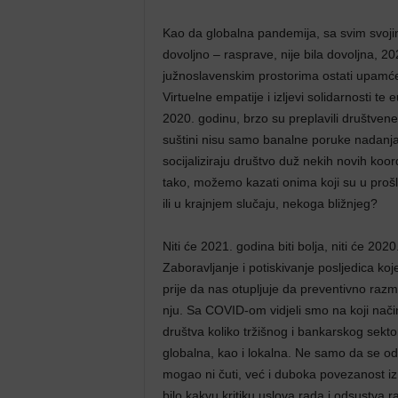
Kao da globalna pandemija, sa svim svojim
dovoljno – rasprave, nije bila dovoljna, 
južnoslavenskim prostorima ostati upamće
Virtuelne empatije i izljevi solidarnosti te
2020. godinu, brzo su preplavili društvene
suštini nisu samo banalne poruke nadanja, ve
socijaliziraju društvo duž nekih novih koordi
tako, možemo kazati onima koji su u prošloj
ili u krajnjem slučaju, nekoga bližnjeg?
Niti će 2021. godina biti bolja, niti će 2020
Zaboravljanje i potiskivanje posljedica koj
prije da nas otupljuje da preventivno razmi
nju. Sa COVID-om vidjeli smo na koji nači
društva koliko tržišnog i bankarskog sekt
globalna, kao i lokalna. Ne samo da se od 
mogao ni čuti, već i duboka povezanost i
bilo kakvu kritiku uslova rada i odsustva 