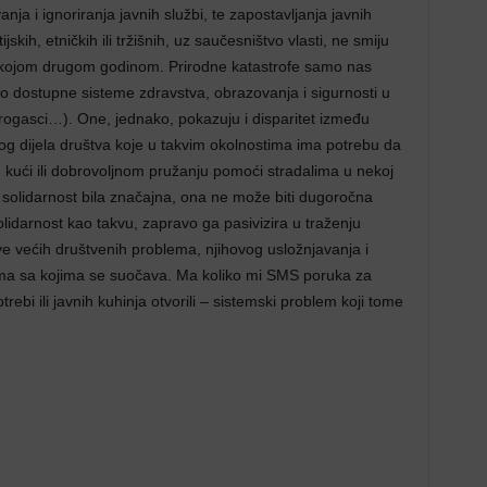
ja i ignoriranja javnih službi, te zapostavljanja javnih
jskih, etničkih ili tržišnih, uz saučesništvo vlasti, ne smiju
ilo kojom drugom godinom. Prirodne katastrofe samo nas
no dostupne sisteme zdravstva, obrazovanja i sigurnosti u
atrogasci…). One, jednako, pokazuju i disparitet između
onog dijela društva koje u takvim okolnostima ima potrebu da
u kući ili dobrovoljnom pružanju pomoći stradalima u nekoj
 solidarnost bila značajna, ona ne može biti dugoročna
lidarnost kao takvu, zapravo ga pasivizira u traženju
e većih društvenih problema, njihovog usložnjavanja i
ma sa kojima se suočava. Ma koliko mi SMS poruka za
otrebi ili javnih kuhinja otvorili – sistemski problem koji tome