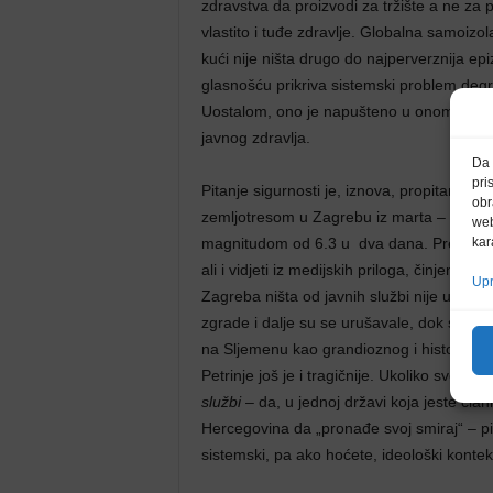
zdravstva da proizvodi za tržište a ne za 
vlastito i tuđe zdravlje. Globalna samoizol
kući nije ništa drugo do najperverznija e
glasnošću prikriva sistemski problem degr
Uostalom, ono je napušteno u onom trenutk
javnog zdravlja.
Da 
pri
Pitanje sigurnosti je, iznova, propitano n
obr
zemljotresom u Zagrebu iz marta – sa magn
web
magnitudom od 6.3 u dva dana. Prema ono
kar
ali i vidjeti iz medijskih priloga, činjenic
Upr
Zagreba ništa od javnih službi nije unapri
zgrade i dalje su se urušavale, dok se i
na Sljemenu kao grandioznog i historijsko
Petrinje još je i tragičnije. Ukoliko svem
službi
– da, u jednoj državi koja jeste član
Hercegovina da „pronađe svoj smiraj“ – pit
sistemski, pa ako hoćete, ideološki kontek