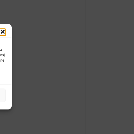
da
voj
ene