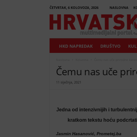
ČETVRTAK, 6 KOLOVOZA, 2026
NASLOVNA
K
H
r
v
a
t
HKD NAPREDAK
DRUŠTVO
KUL
s
k
i
Naslovna
Kolumna
Čemu nas uče prirodne katas
G
Čemu nas uče prir
l
a
11 siječnja, 2021
s
n
i
k
Jedna od intenzivnijih i turbulentni
kratkom tekstu hoću podcrtati 
Jasmin Hasanović, Prometej.ba