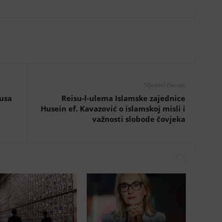
Sljedeći članak
rusa
Reisu-l-ulema Islamske zajednice
Husein ef. Kavazović o islamskoj misli i
važnosti slobode čovjeka