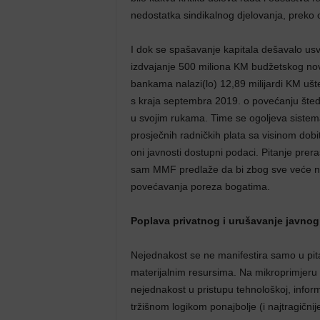
nedostatka sindikalnog djelovanja, preko 
I dok se spašavanje kapitala dešavalo us
izdvajanje 500 miliona KM budžetskog no
bankama nalazi(lo) 12,89 milijardi KM uš
s kraja septembra 2019. o povećanju šted
u svojim rukama. Time se ogoljeva sistema
prosječnih radničkih plata sa visinom dobi
oni javnosti dostupni podaci. Pitanje prera
sam MMF predlaže da bi zbog sve veće ne
povećavanja poreza bogatima.
Poplava privatnog i urušavanje javnog
Nejednakost se ne manifestira samo u pit
materijalnim resursima. Na mikroprimjeru
nejednakost u pristupu tehnološkoj, infor
tržišnom logikom ponajbolje (i najtragičnij