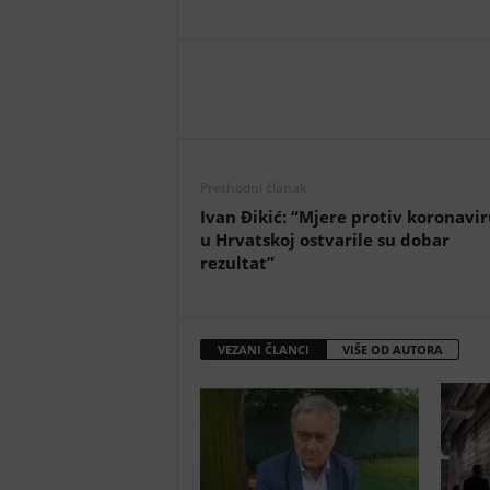
Prethodni članak
Ivan Đikić: “Mjere protiv koronavi
u Hrvatskoj ostvarile su dobar
rezultat”
VEZANI ČLANCI
VIŠE OD AUTORA