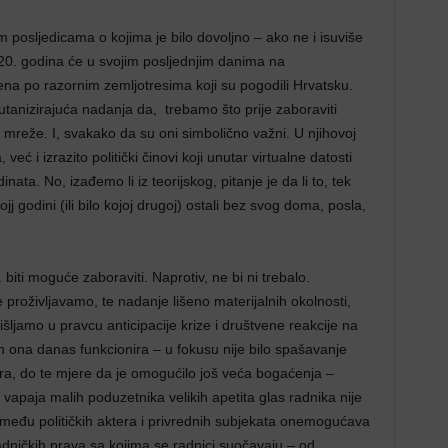
 posljedicama o kojima je bilo dovoljno – ako ne i isuviše
2020. godina će u svojim posljednjim danima na
na po razornim zemljotresima koji su pogodili Hrvatsku.
 eutanizirajuća nadanja da, trebamo što prije zaboraviti
 mreže. I, svakako da su oni simbolično važni. U njihovoj
ć i izrazito politički činovi koji unutar virtualne datosti
nata. No, izađemo li iz teorijskog, pitanje je da li to, tek
j godini (ili bilo kojoj drugoj) ostali bez svog doma, posla,
. biti moguće zaboraviti. Naprotiv, ne bi ni trebalo.
e proživljavamo, te nadanje lišeno materijalnih okolnosti,
šljamo u pravcu anticipacije krize i društvene reakcije na
n ona danas funkcionira – u fokusu nije bilo spašavanje
ora, do te mjere da je omogućilo još veća bogaćenja –
vapaja malih poduzetnika velikih apetita glas radnika nije
zmeđu političkih aktera i privrednih subjekata onemogućava
radničkih prava sa kojima se radnici suočavaju – od