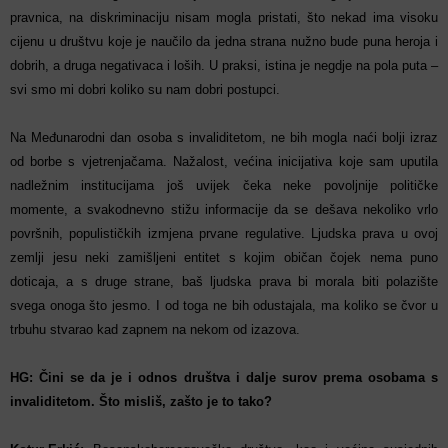
pravnica, na diskriminaciju nisam mogla pristati, što nekad ima visoku
cijenu u društvu koje je naučilo da jedna strana nužno bude puna heroja i
dobrih, a druga negativaca i loših. U praksi, istina je negdje na pola puta –
svi smo mi dobri koliko su nam dobri postupci.
Na Međunarodni dan osoba s invaliditetom, ne bih mogla naći bolji izraz
od borbe s vjetrenjačama. Nažalost, većina inicijativa koje sam uputila
nadležnim institucijama još uvijek čeka neke povoljnije političke
momente, a svakodnevno stižu informacije da se dešava nekoliko vrlo
površnih, populističkih izmjena prvane regulative. Ljudska prava u ovoj
zemlji jesu neki zamišljeni entitet s kojim običan čojek nema puno
doticaja, a s druge strane, baš ljudska prava bi morala biti polazište
svega onoga što jesmo. I od toga ne bih odustajala, ma koliko se čvor u
trbuhu stvarao kad zapnem na nekom od izazova.
HG: Čini se da je i odnos društva i dalje surov prema osobama s
invaliditetom. Što misliš, zašto je to tako?