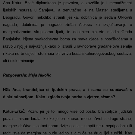
Ana Kotur- Erkić diplomirana je pravnica, a završila je i menadžment
ljudskih resursa u Sarajevu, a trenutačno je na Master studijama u
Beogradu. Govori nekoliko stranih jezika, dobitnica je sedam UN-ovih
nagrada, dobitnica je nagrade Srđan Aleksić za izvještavanje o
marginaliziranim skupinama ljudi, te dobitnica plakete mladih Grada
Banjaluka. Njena svakodnevna borba za prava djece s poteškoćama u
razvoju njoj je najvažnija kako bi izrasli u ravnoprave građane ove zemlje
i kako ne bi osjetili što znači biti žrtva bosanskohercegovačkog sustava,
ali i diskriminacije.
Razgovarala: Maja Nikolić
HG: Ana, braniteljica si ljudskih prava, a i sama se suočavaš s
diskriminacijom. Kako izgleda tvoja borba s vjetrenjačama?
Kotur-Erkić:
Poziv, jer je to mnogo više od posla, braniteljice ljudskih
prava – nisam birala, koliko je on izabrao mene. Život s druge strane,
margine društva – ostavi samo dvije opcije – utopiti se u nepripadanju ili
raditi sve da margina ne bude jedino s čim će se drugi ljdi suočiti. Kao