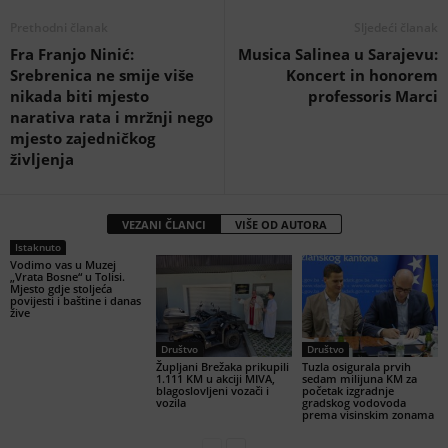
Prethodni članak
Sljedeći članak
Fra Franjo Ninić:
Musica Salinea u Sarajevu:
Srebrenica ne smije više
Koncert in honorem
nikada biti mjesto
professoris Marci
narativa rata i mržnji nego
mjesto zajedničkog
življenja
VEZANI ČLANCI
VIŠE OD AUTORA
Istaknuto
Vodimo vas u Muzej
„Vrata Bosne“ u Tolisi.
Mjesto gdje stoljeća
povijesti i baštine i danas
žive
Društvo
Društvo
Župljani Brežaka prikupili
Tuzla osigurala prvih
1.111 KM u akciji MIVA,
sedam milijuna KM za
blagoslovljeni vozači i
početak izgradnje
vozila
gradskog vodovoda
prema visinskim zonama