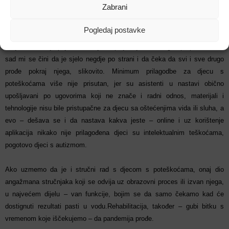
Zabrani
Kotur-Erkić:
Djeca s poteškoćama suočena su s nespremnošću odraslih
da njihova prava brane u svim oklnostima, a posebno – kad okruženje ne
Pogledaj postavke
ide na ruku. Obrazovanje za djecu s poteškoćama, za koje se gotovo
isključivo vezuje pojam inkluzije, zapinjalo je na mnogim preprekama, a
sad mi se čini da je sjelo negdje po strani i da čeka da svi i sve drugo
prođe pokraj njega, slikovito. Minimum prilagodbe za djecu s
poteškoćama više nije prisutan, jer su asistenti u nastavi obično
upošljavani po ugovorima koji ne znače i radni odnos, materijali i
tehnologije nisu bile pristupačne za djecu sa oštećenjima vida ili sluha, a
evo – dešava se i da nastava kakva jeste – online i uz korištenje
aplikacija nikako nije prilagođena djeci su intelektualnim teškoćama,
pogotovo djeci s autizmom.
Ako uzmemo da je i stručni rad s djecom s poteškoćama, onaj dio
angažmana stručnjaka koji se odvija uz obrazovni proces ili izvan njega,
u najvećem dijelu – van funkcije, bojim se da samo čekamo kad će
dostignuti rezultati pasti u vodu.Rehabilitacija, također – gubi bitku s
vremenom koje iščekujemo – da pandemija prođe.