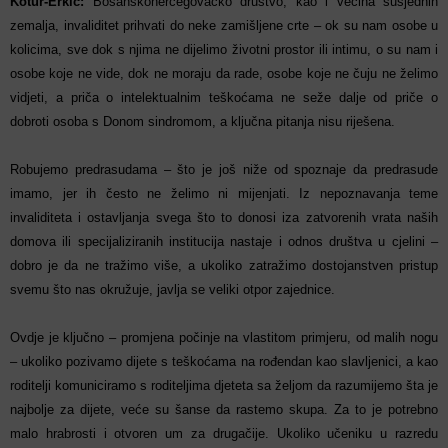
Kotur-Erkić:
Bosanskohercegovačko društvo, kao i većina susjednih
zemalja, invaliditet prihvati do neke zamišljene crte – ok su nam osobe u
kolicima, sve dok s njima ne dijelimo životni prostor ili intimu, o su nam i
osobe koje ne vide, dok ne moraju da rade, osobe koje ne čuju ne želimo
vidjeti, a priča o intelektualnim teškoćama ne seže dalje od priče o
dobroti osoba s Donom sindromom, a ključna pitanja nisu riješena.
Robujemo predrasudama – što je još niže od spoznaje da predrasude
imamo, jer ih često ne želimo ni mijenjati. Iz nepoznavanja teme
invaliditeta i ostavljanja svega što to donosi iza zatvorenih vrata naših
domova ili specijaliziranih institucija nastaje i odnos društva u cjelini –
dobro je da ne tražimo više, a ukoliko zatražimo dostojanstven pristup
svemu što nas okružuje, javlja se veliki otpor zajednice.
Ovdje je ključno – promjena počinje na vlastitom primjeru, od malih nogu
– ukoliko pozivamo dijete s teškoćama na rođendan kao slavljenici, a kao
roditelji komuniciramo s roditeljima djeteta sa željom da razumijemo šta je
najbolje za dijete, veće su šanse da rastemo skupa. Za to je potrebno
malo hrabrosti i otvoren um za drugačije. Ukoliko učeniku u razredu