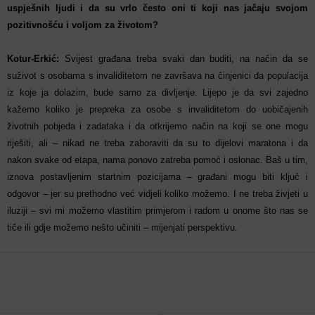
uspješnih ljudi i da su vrlo često oni ti koji nas jačaju svojom
pozitivnošću i voljom za životom?
Kotur-Erkić:
Svijest građana treba svaki dan buditi, na način da se
suživot s osobama s invaliditetom ne završava na činjenici da populacija
iz koje ja dolazim, bude samo za divljenje. Lijepo je da svi zajedno
kažemo koliko je prepreka za osobe s invaliditetom do uobičajenih
životnih pobjeda i zadataka i da otkrijemo način na koji se one mogu
riješiti, ali – nikad ne treba zaboraviti da su to dijelovi maratona i da
nakon svake od etapa, nama ponovo zatreba pomoć i oslonac. Baš u tim,
iznova postavljenim startnim pozicijama – građani mogu biti ključ i
odgovor – jer su prethodno već vidjeli koliko možemo. I ne treba živjeti u
iluziji – svi mi možemo vlastitim primjerom i radom u onome što nas se
tiče ili gdje možemo nešto učiniti – mijenjati perspektivu.