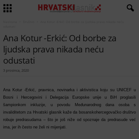
Naslovna
Društvo
Ana Kotur -Erkić: Od borbe za ljudska prava nikada neću
odustati
Ana Kotur -Erkić: Od borbe za
ljudska prava nikada neću
odustati
3 prosinca, 2020
Ana Kotur -Erkić, pravnica, novinarka i aktivistica koju su UNICEF u
Bosni i Hercegovini i Delegacija Europske unije u BiH proglasili
šampionkom inkluzije, u povodu Međunarodnog dana osoba s
invaliditetom za Hrvatski glasnik kaže da bosanskohercegovačko društvo
robuje predrasudama – što je još niže od spoznaje da predrasude već
ima, jer ih često ne želi ni mijenjati.