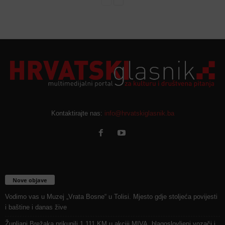
Kontaktirajte nas:
info@hrvatskiglasnik.ba
Nove objave
Vodimo vas u Muzej „Vrata Bosne“ u Tolisi. Mjesto gdje stoljeća povijesti
i baštine i danas žive
Župljani Brežaka prikupili 1.111 KM u akciji MIVA, blagoslovljeni vozači i