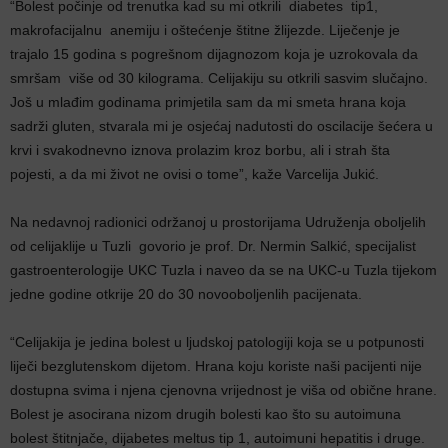
“Bolest počinje od trenutka kad su mi otkrili diabetes tip1,
makrofacijalnu anemiju i oštećenje štitne žlijezde. Liječenje je
trajalo 15 godina s pogrešnom dijagnozom koja je uzrokovala da
smršam više od 30 kilograma. Celijakiju su otkrili sasvim slučajno.
Još u mlađim godinama primjetila sam da mi smeta hrana koja
sadrži gluten, stvarala mi je osjećaj nadutosti do oscilacije šećera u
krvi i svakodnevno iznova prolazim kroz borbu, ali i strah šta
pojesti, a da mi život ne ovisi o tome”, kaže Varcelija Jukić.
Na nedavnoj radionici održanoj u prostorijama Udruženja oboljelih
od celijaklije u Tuzli govorio je prof. Dr. Nermin Salkić, specijalist
gastroenterologije UKC Tuzla i naveo da se na UKC-u Tuzla tijekom
jedne godine otkrije 20 do 30 novooboljenlih pacijenata.
“Celijakija je jedina bolest u ljudskoj patologiji koja se u potpunosti
liječi bezglutenskom dijetom. Hrana koju koriste naši pacijenti nije
dostupna svima i njena cjenovna vrijednost je viša od obične hrane.
Bolest je asocirana nizom drugih bolesti kao što su autoimuna
bolest štitnjače, dijabetes meltus tip 1, autoimuni hepatitis i druge.