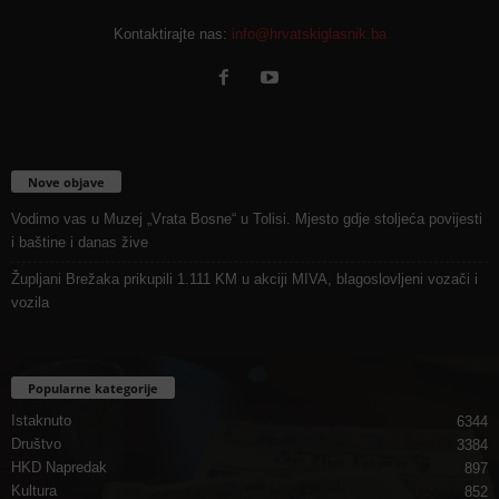
Kontaktirajte nas:
info@hrvatskiglasnik.ba
Nove objave
Vodimo vas u Muzej „Vrata Bosne“ u Tolisi. Mjesto gdje stoljeća povijesti
i baštine i danas žive
Župljani Brežaka prikupili 1.111 KM u akciji MIVA, blagoslovljeni vozači i
vozila
Popularne kategorije
Istaknuto
6344
Društvo
3384
HKD Napredak
897
Kultura
852