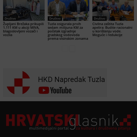
Društvo
Društvo
Društvo
Župljani Brežaka prikupili
Tuzla osigurala prvih
Civilna zaštita Tuzla
1.111 KM u akciji MIVA,
sedam milijuna KM za
apelira: Budite racionalni
blagoslovljeni vozači i
početak izgradnje
u korištenju vode.
vozila
gradskog vodovoda
Moguće i redukcije
prema visinskim zonama