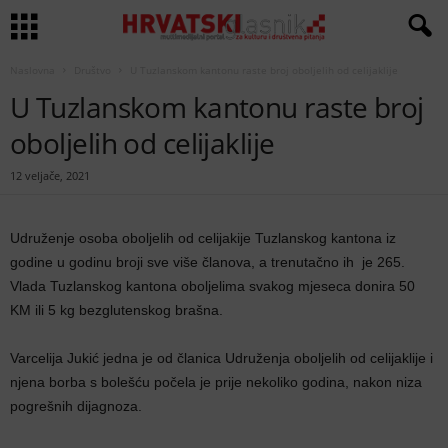
Naslovna
Društvo
U Tuzlanskom kantonu raste broj oboljelih od celijaklije
U Tuzlanskom kantonu raste broj
oboljelih od celijaklije
12 veljače, 2021
Udruženje osoba oboljelih od celijakije Tuzlanskog kantona iz
godine u godinu broji sve više članova, a trenutačno ih je 265.
Vlada Tuzlanskog kantona oboljelima svakog mjeseca donira 50
KM ili 5 kg bezglutenskog brašna.
Varcelija Jukić jedna je od članica Udruženja oboljelih od celijaklije i
njena borba s bolešću počela je prije nekoliko godina, nakon niza
pogrešnih dijagnoza.