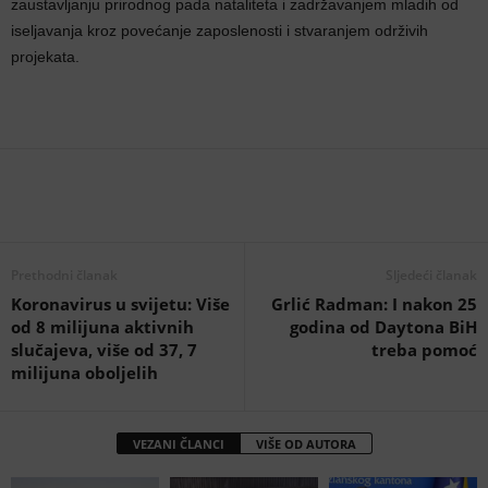
zaustavljanju prirodnog pada nataliteta i zadržavanjem mladih od
iseljavanja kroz povećanje zaposlenosti i stvaranjem održivih
projekata.
Prethodni članak
Sljedeći članak
Koronavirus u svijetu: Više
Grlić Radman: I nakon 25
od 8 milijuna aktivnih
godina od Daytona BiH
slučajeva, više od 37, 7
treba pomoć
milijuna oboljelih
VEZANI ČLANCI
VIŠE OD AUTORA