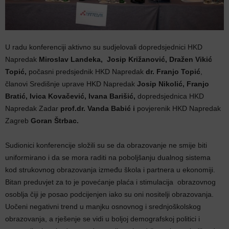
U radu konferenciji aktivno su sudjelovali dopredsjednici HKD
Napredak
Miroslav Landeka, Josip Križanović, Dražen Vikić
Topić,
počasni predsjednik HKD Napredak
dr. Franjo Topić
,
članovi Središnje uprave HKD Napredak
Josip Nikolić,
Franjo
Bratić, Ivica Kovačević, Ivana Barišić,
dopredsjednica HKD
Napredak Zadar
prof.dr. Vanda Babić i
povjerenik HKD Napredak
Zagreb
Goran Štrbac.
Sudionici konferencije složili su se da obrazovanje ne smije biti
uniformirano i da se mora raditi na poboljšanju dualnog sistema
kod strukovnog obrazovanja između škola i partnera u ekonomiji.
Bitan preduvjet za to je povećanje plaća i stimulacija obrazovnog
osoblja čiji je posao podcijenjen iako su oni nositelji obrazovanja.
Uočeni negativni trend u manjku osnovnog i srednjoškolskog
obrazovanja, a rješenje se vidi u boljoj demografskoj politici i