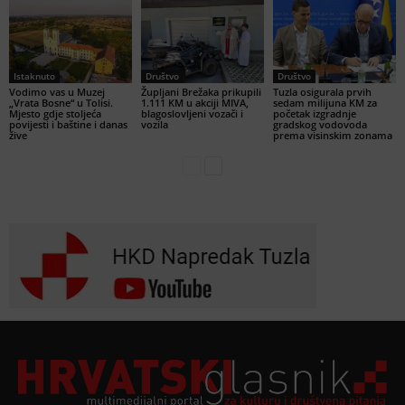
Istaknuto
Društvo
Društvo
Vodimo vas u Muzej
Župljani Brežaka prikupili
Tuzla osigurala prvih
„Vrata Bosne“ u Tolisi.
1.111 KM u akciji MIVA,
sedam milijuna KM za
Mjesto gdje stoljeća
blagoslovljeni vozači i
početak izgradnje
povijesti i baštine i danas
vozila
gradskog vodovoda
žive
prema visinskim zonama