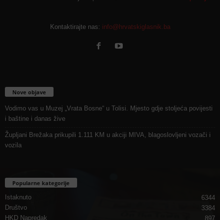
Kontaktirajte nas:
info@hrvatskiglasnik.ba
Nove objave
Vodimo vas u Muzej „Vrata Bosne“ u Tolisi. Mjesto gdje stoljeća povijesti
i baštine i danas žive
Župljani Brežaka prikupili 1.111 KM u akciji MIVA, blagoslovljeni vozači i
vozila
Popularne kategorije
Istaknuto
6344
Društvo
3384
HKD Napredak
897