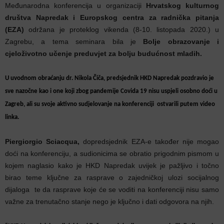
Međunarodna konferencija u organizaciji
Hrvatskog kulturnog
društva Napredak i Europskog centra za radnička pitanja
(EZA)
održana je proteklog vikenda (8-10. listopada 2020.) u
Zagrebu, a tema seminara bila je
Bolje obrazovanje i
cjeloživotno učenje preduvjet za bolju budućnost mladih.
U uvodnom obraćanju
dr. Nikola Čiča,
predsjednik HKD Napredak pozdravio je
sve nazočne kao i one koji zbog pandemije Covida 19 nisu uspjeli osobno doći u
Zagreb, ali su svoje aktivno sudjelovanje na konferenciji ostvarili putem video
linka.
Piergiorgio Sciacqua,
dopredsjednik EZA-e također nije mogao
doći na konferenciju, a sudionicima se obratio prigodnim pismom u
kojem naglasio kako je HKD Napredak uvijek je pažljivo i točno
birao teme ključne za rasprave o zajedničkoj ulozi socijalnog
dijaloga te da rasprave koje će se voditi na konferenciji nisu samo
važne za trenutačno stanje nego je ključno i dati odgovora na njih.