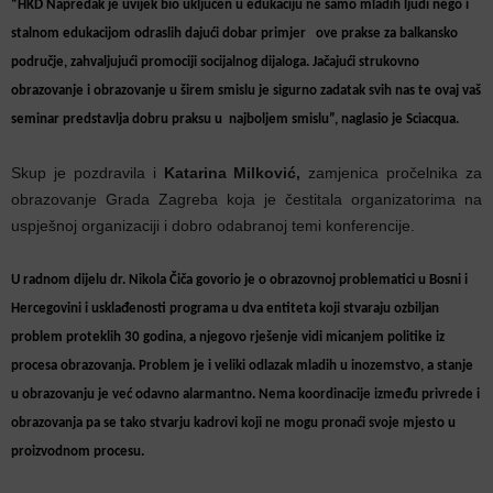
“HKD Napredak je uvijek bio uključen u edukaciju ne samo mladih ljudi nego i
stalnom edukacijom odraslih dajući dobar primjer ove prakse za balkansko
područje, zahvaljujući promociji socijalnog dijaloga. Jačajući strukovno
obrazovanje i obrazovanje u širem smislu je sigurno zadatak svih nas te ovaj vaš
seminar predstavlja dobru praksu u najboljem smislu”, naglasio je Sciacqua.
Skup je pozdravila i
Katarina Milković,
zamjenica pročelnika za
obrazovanje Grada Zagreba koja je čestitala organizatorima na
uspješnoj organizaciji i dobro odabranoj temi konferencije.
U radnom dijelu dr. Nikola Čiča govorio je o obrazovnoj problematici u Bosni i
Hercegovini i usklađenosti programa u dva entiteta koji stvaraju ozbiljan
problem proteklih 30 godina, a njegovo rješenje vidi micanjem politike iz
procesa obrazovanja. Problem je i veliki odlazak mladih u inozemstvo, a stanje
u obrazovanju je već odavno alarmantno. Nema koordinacije između privrede i
obrazovanja pa se tako stvarju kadrovi koji ne mogu pronaći svoje mjesto u
proizvodnom procesu.