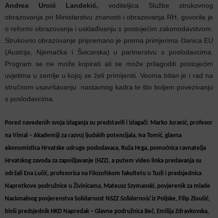
Andrea Uroić Landekić,
voditeljica Službe strukovnog
obrazovanja pri Ministarstvu znanosti i obrazovanja RH, govorila je
o reformi obrazovanja i usklađivanju s postojećim zakonodavstvom.
Strukovno obrazovanje pripremano je prema primjerima članica EU
(Austrija, Njemačka i Švicarska) u partnerstvu s poslodavcima.
Program se ne može kopirati ali se može prilagoditi postojećim
uvjetima u zemlje u kojoj se želi primijeniti. Veoma bitan je i rad na
stručnom usavršavanju nastavnog kadra te što boljem povezivanju
s poslodavcima.
Pored navedenih svoja izlaganja su predstavili i izlagači:
Marko Juranić
, profesor
na Vimal – Akademiji za razvoj ljudskih potencijala,
Iva Tomić,
glavna
ekonomistica Hrvatske udruge poslodavaca,
Ruža Hrga
, pomoćnica ravnatelja
Hrvatskog zavoda za zapošljavanje (HZZ), a putem video linka predavanja su
održali
Ena Lučić
, profesorica na Filozofskom fakultetu u Tuzli i predsjednica
Napretkove podružnice u Živinicama,
Mateusz Szymanski
, povjerenik za mlade
Nacionalnog povjerenstva Solidarnost NSZZ
Solidarnošć
iz Poljske,
Filip Zloušić,
bivši predsjednik HKD Napredak – Glavne podružnica Beč,
Emilija Zdravkovska,