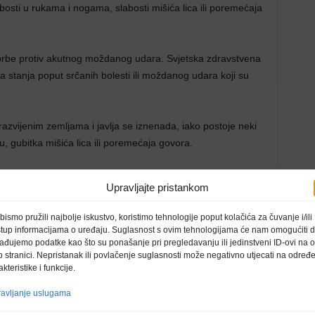
abosti u rukama i nogama, slabosti mišića lica ili poremećaja
 borbe protiv akutnog moždanog udara. Svjetska zdravstvena
stanja poput srčanih bolesti ili moždanog udara koji su
razvijenim zemljama i javlja se iznenada, iako postoje neki
gu, gubitka mišića lica ili poremećaja govora.
o, vrlo skupo i, što je najvažnije, krajnje neizvjesno. Stoga
Upravljajte pristankom
 , navedeno je ranije na web stranici Opće bolnice “Abdulah
bismo pružili najbolje iskustvo, koristimo tehnologije poput kolačića za čuvanje i/ili
stup informacijama o uređaju. Suglasnost s ovim tehnologijama će nam omogućiti 
ađujemo podatke kao što su ponašanje pri pregledavanju ili jedinstveni ID-ovi na o
ija moždanog udara) i sekundarnu, kada bi se trebala
 stranici. Nepristanak ili povlačenje suglasnosti može negativno utjecati na određ
oždanog udara.
akteristike i funkcije.
avljanje uslugama
ika rizika za moždani udar, od kojih dob (porast dobi i
jevaju dok je smrtnost kod žena veća), rasa (pripadnici crne