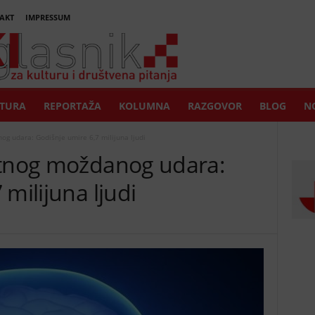
AKT
IMPRESSUM
TURA
REPORTAŽA
KOLUMNA
RAZGOVOR
BLOG
NO
og udara: Godišnje umire 6,7 milijuna ljudi
utnog moždanog udara:
milijuna ljudi