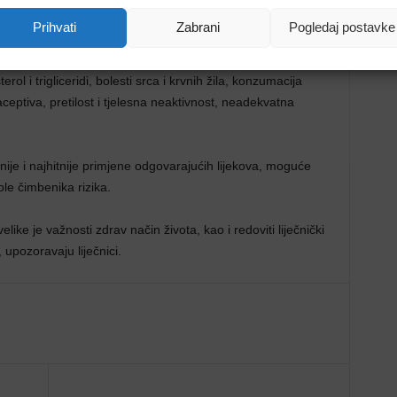
a) i genetski čimbenici.
Prihvati
Zabrani
Pogledaj postavke
jecati su visoki krvni tlak, dijabetes i skriveni šećer
ol i trigliceridi, bolesti srca i krvnih žila, konzumacija
ceptiva, pretilost i tjelesna neaktivnost, neadekvatna
ije i najhitnije primjene odgovarajućih lijekova, moguće
ole čimbenika rizika.
ike je važnosti zdrav način života, kao i redoviti liječnički
 upozoravaju liječnici.