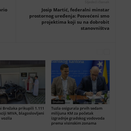
Sljedeći članak
rio
Josip Martić, federalni minstar
prostornog uređenja: Posvećeni smo
projektima koji su na dobrobit
stanovništva
Društvo
i Brežaka prikupili 1.111
Tuzla osigurala prvih sedam
ciji MIVA, blagoslovljeni
milijuna KM za početak
i vozila
izgradnje gradskog vodovoda
prema visinskim zonama