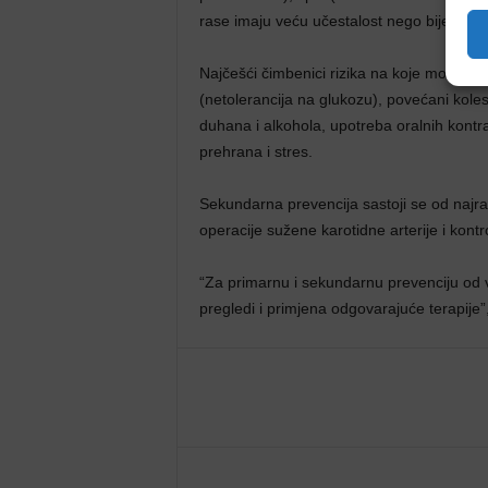
rase imaju veću učestalost nego bijela ras
Najčešći čimbenici rizika na koje možemo ut
(netolerancija na glukozu), povećani kolester
duhana i alkohola, upotreba oralnih kontra
prehrana i stres.
Sekundarna prevencija sastoji se od najran
operacije sužene karotidne arterije i kontr
“Za primarnu i sekundarnu prevenciju od vel
pregledi i primjena odgovarajuće terapije”,