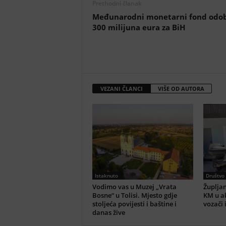
Prethodni članak
Međunarodni monetarni fond odob
300 milijuna eura za BiH
VEZANI ČLANCI
VIŠE OD AUTORA
Istaknuto
Društvo
Vodimo vas u Muzej „Vrata
Župljan
Bosne“ u Tolisi. Mjesto gdje
KM u ak
stoljeća povijesti i baštine i
vozači 
danas žive