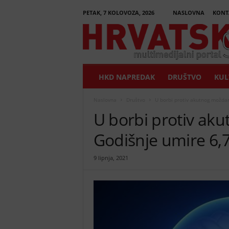
PETAK, 7 KOLOVOZA, 2026
NASLOVNA
KONT
H
r
v
a
t
HKD NAPREDAK
DRUŠTVO
KUL
s
k
i
Naslovna
Društvo
U borbi protiv akutnog moždan
G
U borbi protiv ak
l
a
Godišnje umire 6,7 
s
n
9 lipnja, 2021
i
k