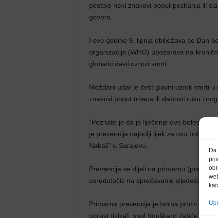
postoje neki znakovi poput peckanja ili sl
govora.
I ove godine 9. lipnja obilježava se Dan
organizacija (WHO) upozorava na kronična 
globalni česti uzroci smrti.
Moždani udar je čest glavni uzrok smrti u 
znakovi poput trnaca ili slabosti ruku i no
“Poznato je da je liječenje ove bolesti tešk
je prevencija najbolji lijek za ovu bolest”
Nakaš” u Sarajevu.
Da 
pri
obr
Prevencija se dijeli na primarnu (prevenc
web
usredotočiti na sprečavanje sljedećeg m
kar
Upr
Primarna prevencija je borba protiv čimben
porast rizika), spol (muškarci češće oboli